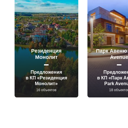
Резиденция
Парк Авеню 
Монолит
Avenu
Предложения
Предложе
в КП «Резиденция
в КП «Парк А
Монолит»
Park Aven
16 объектов
18 объекто