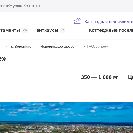
вости
Журнал
Контакты
Загородная недвижимо
ртаменты
Пентхаусы
Коттеджные посел
239
74
н
д. Воронино
Новорижское шоссе
КП «Озерное»
е»
350 — 1 000
м
Ц
2