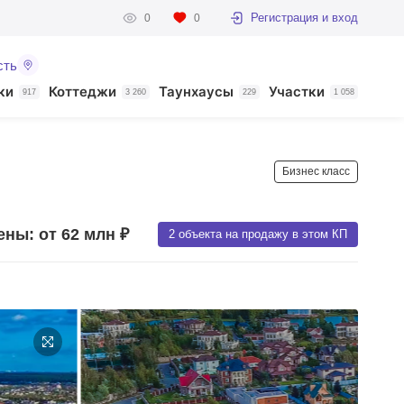
Регистрация и вход
0
0
сть
ки
Коттеджи
Таунхаусы
Участки
917
3 260
229
1 058
Бизнес класс
ены: от 62 млн ₽
2 объекта на продажу в этом КП