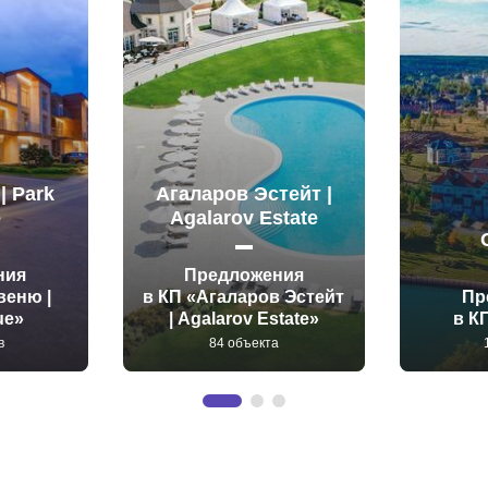
| Park
Агаларов Эстейт |
e
Agalarov Estate
ния
Предложения
веню |
в КП «Агаларов Эстейт
Пр
ue»
| Agalarov Estate»
в К
в
84 объекта