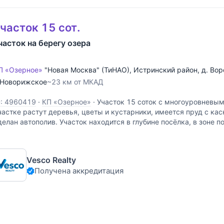
часток 15 сот.
часток на берегу озера
П «Озерное»
"Новая Москва" (ТиНАО)
,
Истринский район
,
д. Во
Новорижское
~23 км от МКАД
D: 4960419
·
КП «Озерное»
·
Участок 15 соток с многоуровневы
частке растут деревья, цветы и кустарники, имеется пруд с к
делан автополив. Участок находится в глубине посёлка, в зоне п
часток оснащен видеонаблюдением по всему
Vesco Realty
Получена аккредитация