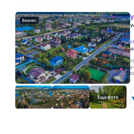
у
Бизнес
У
К
I
у
с
У
Еще фото