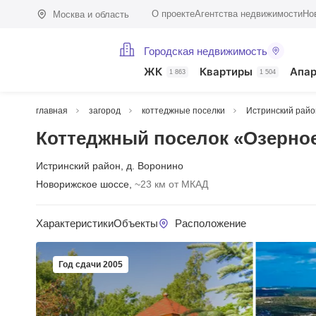
О проекте
Агентства недвижимости
Но
Москва и область
Городская недвижимость
ЖК
Квартиры
Апа
1 863
1 504
главная
загород
коттеджные поселки
Истринский райо
Коттеджный поселок «Озерно
Истринский район
,
д. Воронино
Новорижское шоссе,
~23 км от МКАД
Характеристики
Объекты
Расположение
Год сдачи 2005