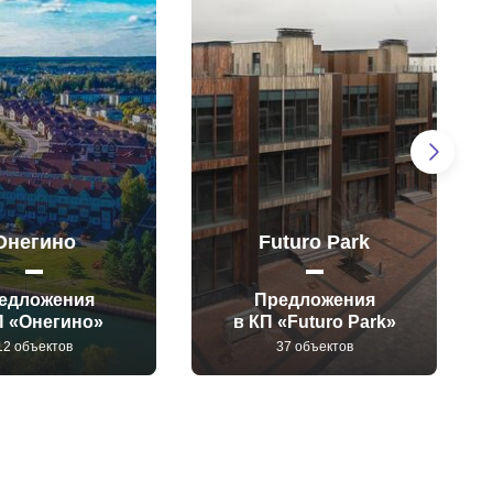
Онегино
Futuro Park
едложения
Предложения
П «Онегино»
в КП «Futuro Park»
12 объектов
37 объектов