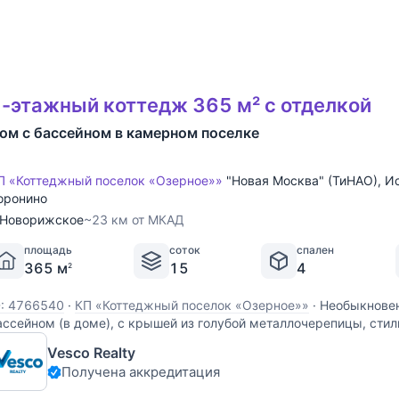
-этажный коттедж 365 м² с отделкой
ом с бассейном в камерном поселке
П «Коттеджный поселок «Озерное»»
"Новая Москва" (ТиНАО)
,
Ис
оронино
Новорижское
~23 км от МКАД
площадь
соток
спален
365 м
15
4
2
D: 4766540
·
КП «Коттеджный поселок «Озерное»»
·
Необыкновен
ассейном (в доме), с крышей из голубой металлочерепицы, стил
ункциональный, расположен на 15 сотках земли с фантастиче
Vesco Realty
изайном в КП Озерное. Дом выгодно отличается в посёлке свет
Получена аккредитация