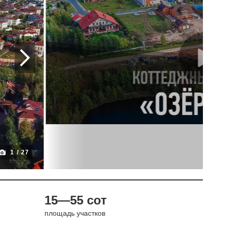
1
/
27
15—55 сот
площадь участков