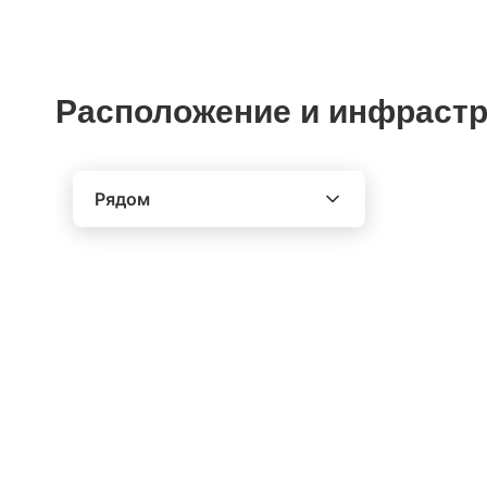
Расположение и инфрастр
Рядом
Выберите расстояние от объекта
До 2000 метров
Школы
Детские клубы
Детские сады
Поликлиники