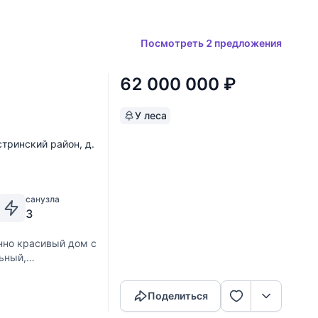
Посмотреть 2 предложения
62 000 000
₽
У леса
тринский район
,
д.
санузла
3
но красивый дом с
ьный,
Скопировать ссылку
ским ландшафтным
лыми красками,
Поделиться