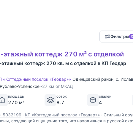
Фильтры
-этажный коттедж 270 м² с отделкой
-этажный коттедж 270 кв. м с отделкой в КП Геодар
П «Коттеджный поселок «Геодар»»
Одинцовский район
,
с. Исла
Рублево-Успенское
~27 км от МКАД
площадь
соток
спален
270 м
8.7
4
2
D: 5032199
·
КП «Коттеджный поселок «Геодар»»
·
Стильный сруб
осны, создающий ощущение того, что находишься в русской ска
ивописном участке с вековыми соснами в камерном охраняем
осёлке "Геодар" на 26 км Рублёво- Успенского шоссе. Бревно