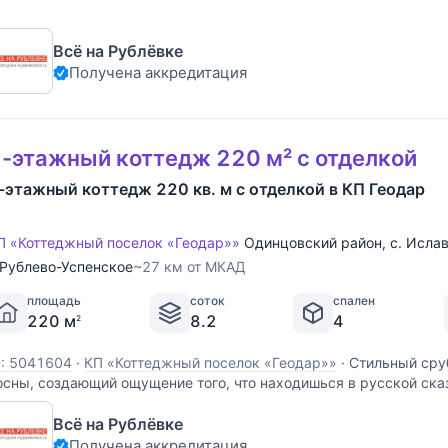
Всё на Рублёвке
Получена аккредитация
-этажный коттедж 220 м² с отделкой
-этажный коттедж 220 кв. м с отделкой в КП Геодар
П «Коттеджный поселок «Геодар»»
Одинцовский район
,
с. Исла
Рублево-Успенское
~27 км от МКАД
площадь
соток
спален
220 м
8.2
4
2
D: 5041604
·
КП «Коттеджный поселок «Геодар»»
·
Стильный сруб
осны, создающий ощущение того, что находишься в русской ска
ивописном участке с вековыми соснами в камерном охраняем
Всё на Рублёвке
осёлке "Геодар" на 26 км Рублёво- Успенского шоссе. Дом возв
Получена аккредитация