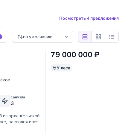
Посмотреть 4 предложения
по умолчанию
0
79 000 000
₽
У леса
вское
санузла
3
 из архангельской
зке, расположился на
ом коттеджном