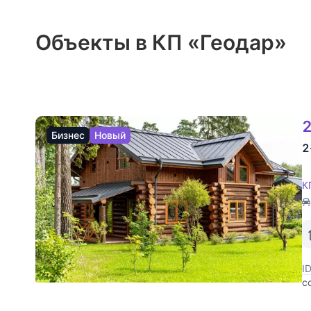
Объекты в КП «Геодар»
2
Бизнес
Новый
2
К
I
с
ж
п