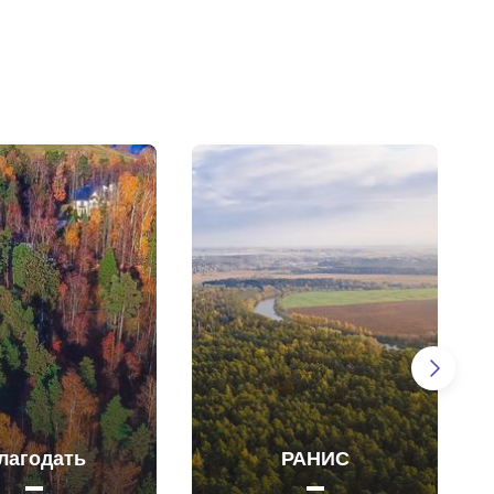
лагодать
РАНИС