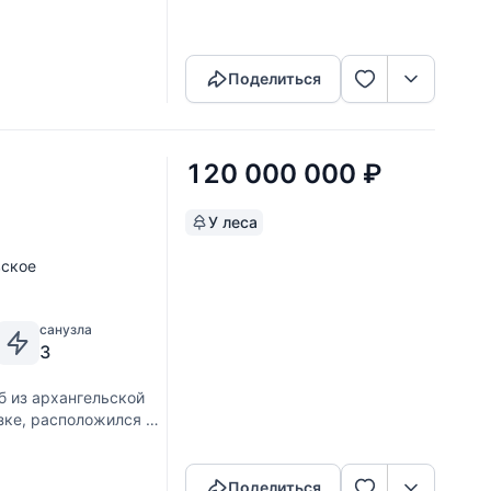
Скопировать ссылку
Поделиться
120 000 000
₽
У леса
вское
санузла
3
 из архангельской
зке, расположился на
Скопировать ссылку
ом коттеджном
едён
Поделиться