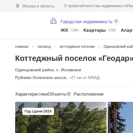
О проекте
Агентства недвижимости
Но
Москва и область
Городская недвижимость
ЖК
Квартиры
Апар
1 863
1 502
главная
загород
коттеджные поселки
Одинцовский ра
Коттеджный поселок «Геодар
Одинцовский район
,
с. Иславское
Рублево-Успенское шоссе,
~27 км от МКАД
Характеристики
Объекты
Расположение
Год сдачи 2024