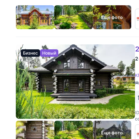
Еще фото
2
Бизнес
Новый
2
К
I
с
ж
п
Еще фото