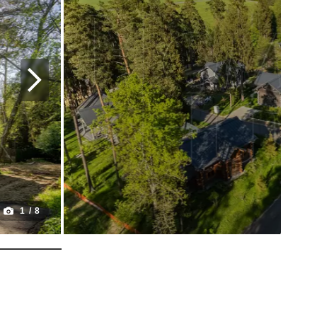
1
/
8