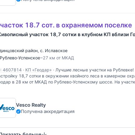
часток 18.7 сот. в охраняемом поселке
ивописный участок 18,7 сотки в клубном КП вблизи Г
динцовский район
,
с. Иславское
Рублево-Успенское
~27 км от МКАД
D: 4607814
·
КП «Геодар»
·
Лучшие лесные участки на Рублевке!
астройку 18,7 сотки в окружении хвойного леса в камерном ох
еодар в 28 км от МКАД по Рублево-Успенскому шоссе. На участ
убы, сосны и ели. Организован удобный
Vesco Realty
Получена аккредитация
Показать больше