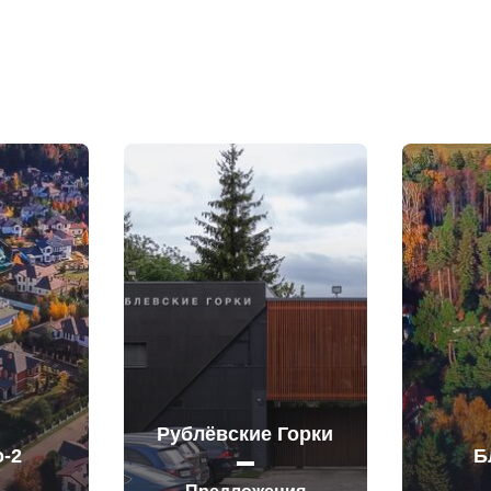
Рублёвские Горки
-2
Б