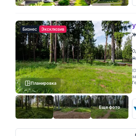
у
Бизнес
Эксклюзив
Ж
О
I
з
Г
Планировка
д
Еще фото