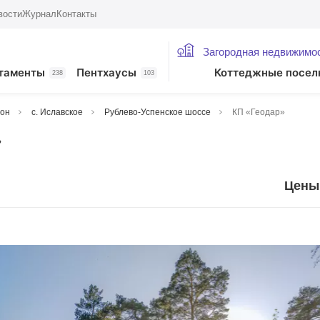
вости
Журнал
Контакты
Загородная недвижимо
таменты
Пентхаусы
Коттеджные посел
238
103
йон
с. Иславское
Рублево-Успенское шоссе
КП «Геодар»
»
Цены: