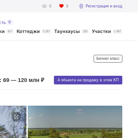
Регистрация и вход
0
0
сть
ки
Коттеджи
Таунхаусы
Участки
917
3 267
230
1 067
Бизнес класс
 69 — 120 млн ₽
4 объекта на продажу в этом КП