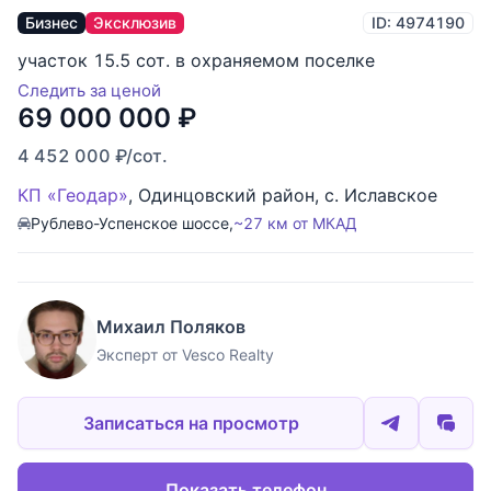
Бизнес
Эксклюзив
ID: 4974190
участок 15.5 сот. в охраняемом поселке
Следить за ценой
69 000 000
₽
4 452 000
₽
/сот.
КП «Геодар»
,
Одинцовский район
,
с. Иславское
Рублево-Успенское шоссе,
~27 км от МКАД
Михаил Поляков
Эксперт от Vesco Realty
Записаться на просмотр
Показать телефон