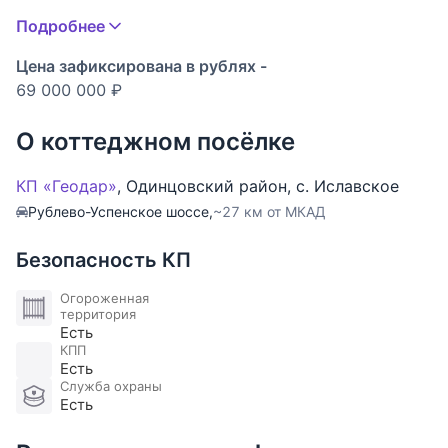
подъезд. Все соседи построены.
Подробнее
Из окон будущего коттеджа будут открываться
Цена зафиксирована в рублях -
живописные виды на корабельные сосны.
69 000 000 ₽
КОММУНИКАЦИИ
О коттеджном посёлке
Магистральный газ, электричество 15 кВт (с
возможностью расширения), центральные
КП «Геодар»
,
Одинцовский район
,
с. Иславское
водопровод и канализация. Оптико-волоконный
Рублево-Успенское шоссе,
~27 км от МКАД
интернет кабель подведен к участку.
Безопасность КП
ПОСЕЛОК
Уютный камерный коттеджный поселок на 10
Огороженная
территория
домов, окруженный вековыми деревьями. На
Есть
въезде КПП и шлагбаум, вся территория
КПП
Есть
огорожена единым забором и освещается в
Служба охраны
вечернее время.
Есть
Установлены камеры видеонаблюдения, построен