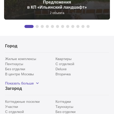
Предложения
в КП «Ильинский ландшафт»
2 объекта
Город
Жилые комплексы
Квартиры
Пентхаусы
С отделкой
Без отделки
Deluxe
В центре Москвы
Вторичка
Видовые
Эксклюзивы
Показать больше
Рядом с парком
Популярные локации
Загород
С панорамными окнами
Внутри Садового кольца
Коттеджные поселки
Коттеджи
Участки
Таунхаусы
С отделкой
Без отделки