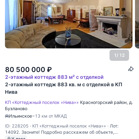
1
/ 12
80 500 000
₽
2-этажный коттедж 883 м² с отделкой
2-этажный коттедж 883 кв. м с отделкой в КП
Нива
КП «Коттеджный поселок «Нива»»
Красногорский район
,
д.
Бузланово
Ильинское
~13 км от МКАД
ID: 228205
·
КП «Коттеджный поселок «Нива»»
·
Лот:
14092. Звоните! Подробно расскажем об объекте,
предоставим всю необходимую информацию и оперативно
У леса