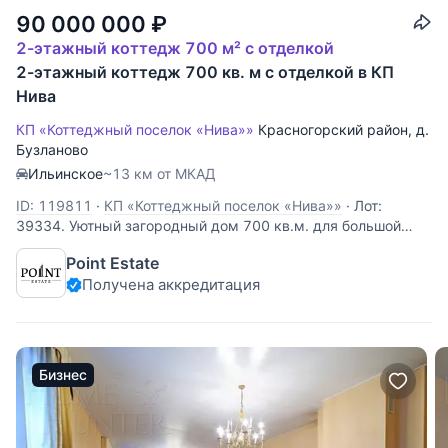
90 000 000
₽
2-этажный коттедж 700 м² с отделкой
2-этажный коттедж 700 кв. м с отделкой в КП
Нива
КП «Коттеджный поселок «Нива»»
Красногорский район
,
д.
Бузланово
Ильинское
~13 км от МКАД
ID: 119811
·
КП «Коттеджный поселок «Нива»»
·
Лот:
39334. Уютный загородный дом 700 кв.м. для большой
семьи, расположенный на просторном участке размером
Point Estate
13 соток с искусственным прудом, небольшим летним
Получена аккредитация
домиком с зоной барбекю и вместительной крытой
парковкой для 4 автомобилей. Домовладение
Бизнес