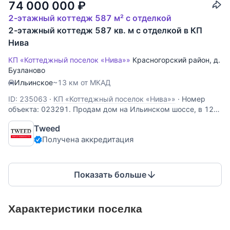
74 000 000
₽
2-этажный коттедж 587 м² с отделкой
2-этажный коттедж 587 кв. м с отделкой в КП
Нива
КП «Коттеджный поселок «Нива»»
Красногорский район
,
д.
Бузланово
Ильинское
~13 км от МКАД
ID: 235063
·
КП «Коттеджный поселок «Нива»»
·
Номер
объекта: 023291. Продам дом на Ильинском шоссе, в 12
км. от МКАД, в коттеджном поселке Нива. Дом 4-х
Tweed
уровневый, кирпичный, общей площадью 587 м.кв.,
Получена аккредитация
расположен на участке размером 14 сот. Есть
отдельностоящий гараж на 2 м/м. Дом готов к
Показать больше
Характеристики поселка