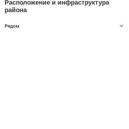
Расположение и инфраструктура
района
Рядом
Выберите расстояние от объекта
До 2000 метров
Школы
Детские клубы
Детские сады
Поликлиники
Больницы
Салоны красоты
Торговые центры