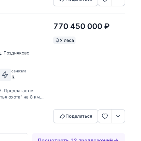
770 450 000
₽
У леса
д. Поздняково
санузла
3
. Предлагается
ья охота" на 8 км
Скопировать ссылку
 все коммуникации и
положен в
Поделиться
Посмотреть 12 предложений