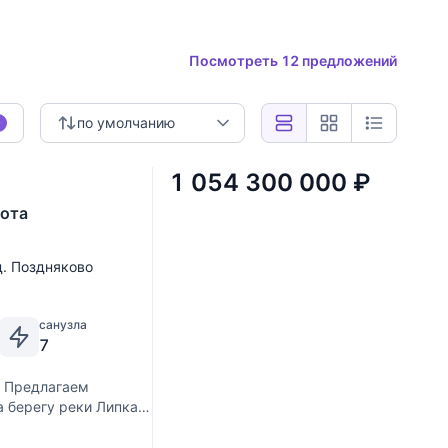
Посмотреть 12 предложений
по умолчанию
0
1 054 300 000
₽
хота
д. Поздняково
санузла
7
. Предлагаем
а берегу реки Липка
. Все продумано до