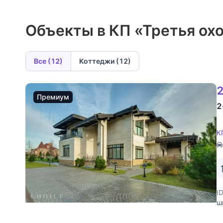
Объекты в КП «Третья ох
Все (12)
Коттеджи (12)
2
Премиум
2
К
I
ш
в
м