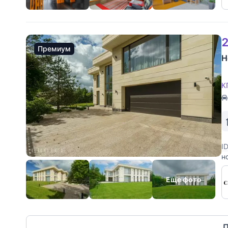
2
Премиум
Н
К
I
н
Н
и
Еще фото
П