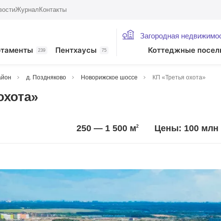
вости
Журнал
Контакты
Загородная недвижимо
ртаменты
Пентхаусы
Коттеджные посел
239
75
айон
д. Поздняково
Новорижское шоссе
КП «Третья охота»
охота»
250 — 1 500
м
Цены: 100 млн 
2