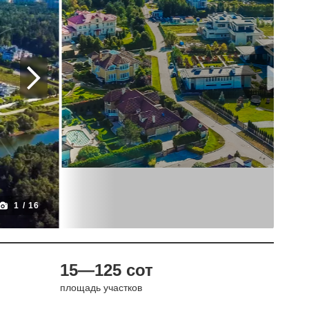
1
/
16
15—125 сот
площадь участков