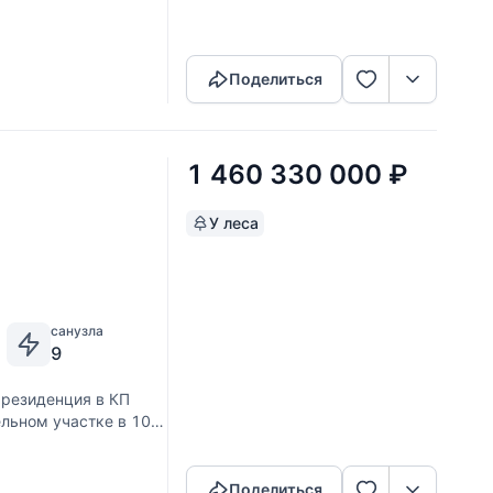
Скопировать ссылку
Поделиться
1 460 330 000
₽
У леса
санузла
9
резиденция в КП
ельном участке в 108
Скопировать ссылку
 находится четыре
Поделиться