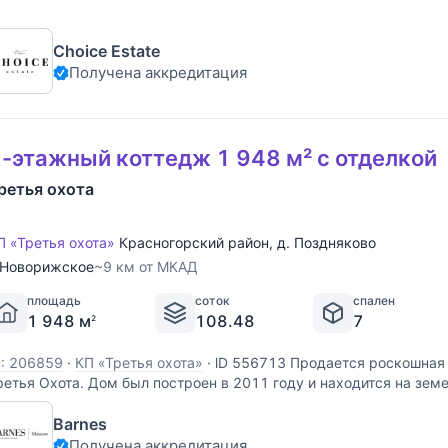
Choice Estate
Получена аккредитация
-этажный коттедж 1 948 м² с отделкой
ретья охота
П «Третья охота»
Красногорский район
,
д. Поздняково
Новорижское
~9 км от МКАД
площадь
соток
спален
1 948 м
108.48
7
2
D: 206859
·
КП «Третья охота»
·
lD 556713 Продается роскошная 
ретья Охота. Дом был построен в 2011 году и находится на зем
оток. Общая площадь зданий составляет 2000 кв.м. На участке
Barnes
троения с выходом в сосновый лес и на
Получена аккредитация