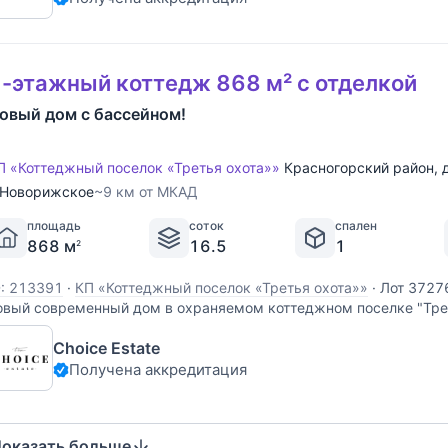
-этажный коттедж 868 м² с отделкой
овый дом с бассейном!
П «Коттеджный поселок «Третья охота»»
Красногорский район
,
Новорижское
~9 км от МКАД
площадь
соток
спален
868 м
16.5
1
2
D: 213391
·
КП «Коттеджный поселок «Третья охота»»
·
Лот 37276
овый современный дом в охраняемом коттеджном поселке "Трет
оворижского шоссе. В доме выполнена вся внутренняя отделка,
Choice Estate
нженерные системы заведены в дом и функционируют. Дом рас
Получена аккредитация
оказать больше