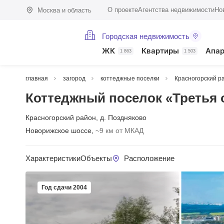
О проекте
Агентства недвижимости
Но
Москва и область
Городская недвижимость
ЖК
Квартиры
Апа
1 863
1 503
главная
загород
коттеджные поселки
Красногорский р
Коттеджный поселок «Третья 
Красногорский район
,
д. Поздняково
Новорижское шоссе,
~9 км от МКАД
Характеристики
Объекты
Расположение
Год сдачи 2004