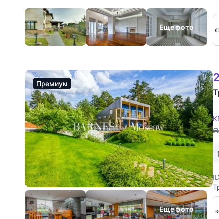
Еще фото
2
Премиум
Т
К
I
Т
с
с
Еще фото