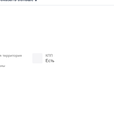
я территория
КПП
Есть
аны