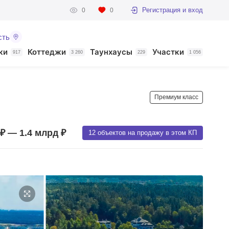
Регистрация и вход
0
0
сть
ки
Коттеджи
Таунхаусы
Участки
917
3 260
229
1 056
Премиум класс
₽ — 1.4 млрд ₽
12 объектов на продажу в этом КП