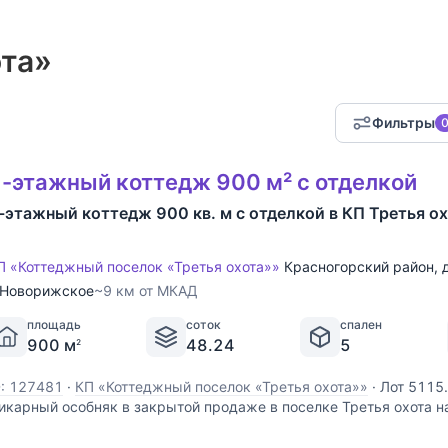
ота»
Фильтры
-этажный коттедж 900 м² с отделкой
-этажный коттедж 900 кв. м с отделкой в КП Третья о
П «Коттеджный поселок «Третья охота»»
Красногорский район
,
Новорижское
~9 км от МКАД
площадь
соток
спален
900 м
48.24
5
2
D: 127481
·
КП «Коттеджный поселок «Третья охота»»
·
Лот 5115
икарный особняк в закрытой продаже в поселке Третья охота н
 9 км от Москвы. Дом построен для себя и в нем не жили ни дня
елочей: просторная гостиная и спальни, красивый бассейн с