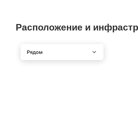
Расположение и инфрастр
Рядом
Выберите расстояние от объекта
До 2000 метров
Школы
Детские клубы
Детские сады
Поликлиники