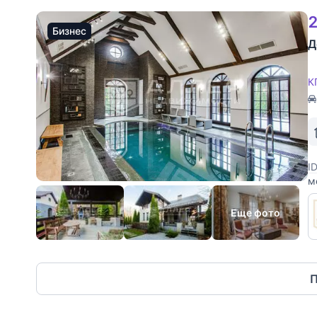
2
Бизнес
Д
К
I
м
у
с
Еще фото
П