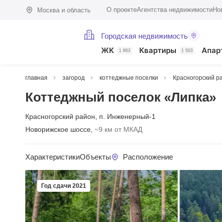
О проекте
Агентства недвижимости
Но
Москва и область
Городская недвижимость
ЖК
Квартиры
Апар
1 863
1 503
главная
загород
коттеджные поселки
Красногорский р
Коттеджный поселок «Липка»
Красногорский район
,
п. Инженерный-1
Новорижское шоссе,
~9 км от МКАД
Характеристики
Объекты
Расположение
Год сдачи 2021