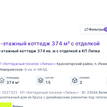
Фильтры
-этажный коттедж 374 м² с отделкой
-этажный коттедж 374 кв. м с отделкой в КП Липка
П «Коттеджный поселок «Липка»»
Красногорский район
,
п. Инж
Новорижское
~9 км от МКАД
площадь
соток
спален
374 м
15
3
2
D: 5027323
·
КП «Коттеджный поселок «Липка»»
·
ID: 23544 Вел
дноэтажный дом из бруса с дизайнерским ремонтом под тапочк
лощадью 260кв.м. построен по современному архитектурному 
Prime
ровне. В доме 3 спальни, 4 санузла, просторная кухня-столовая