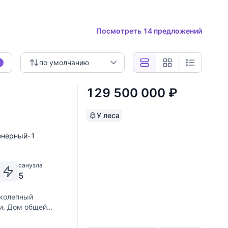
Посмотреть 14 предложений
по умолчанию
0
129 500 000
₽
У леса
енерный-1
санузла
5
иколепный
и. Дом общей
Скопировать ссылку
проекту в одном
 с выходом на