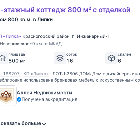
-этажный коттедж 800 м² с отделкой
ом 800 кв.м. в Липки
П «Липка»
Красногорский район
,
п. Инженерный-1
Новорижское
~9 км от МКАД
площадь
соток
спален
800 м
16
6
2
D: 188297
·
КП «Липка»
·
ЛОТ: h2806 ДОМ: Дом с дизайнерским 
еблировке использована брендовая мебель с искусственным с
становлены антикварные предметы мебели. Весь дизайн дома 
Аллея Недвижимости
тиле дома. В доме 6 спален с
Получена аккредитация
оказать больше