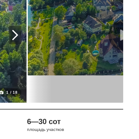
1
/
18
6—30 сот
площадь участков