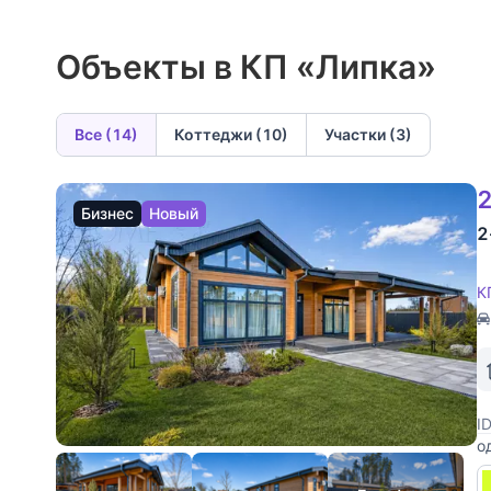
Объекты в КП «Липка»
Все (14)
Коттеджи (10)
Участки (3)
2
Бизнес
Новый
2
К
I
о
п
у