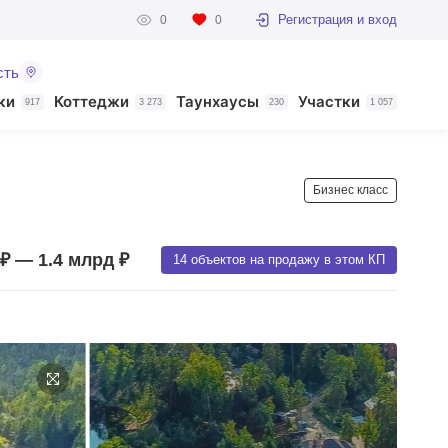
Регистрация и вход
0
0
сть
ки
Коттеджи
Таунхаусы
Участки
917
3 273
230
1 057
Бизнес класс
₽ — 1.4 млрд ₽
14 объектов на продажу в этом КП