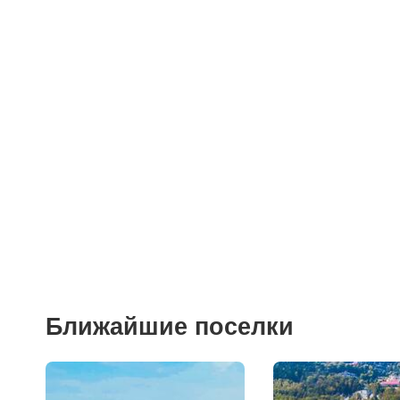
Поликлиники
Больницы
Салоны красоты
Торговые центры
Фитнесы
Ветеринарные клиники
Ближайшие поселки