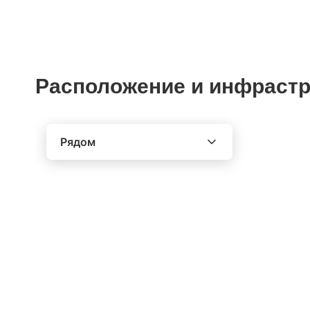
Расположение и инфрастр
Рядом
Выберите расстояние от объекта
До 2000 метров
Школы
Детские клубы
Детские сады