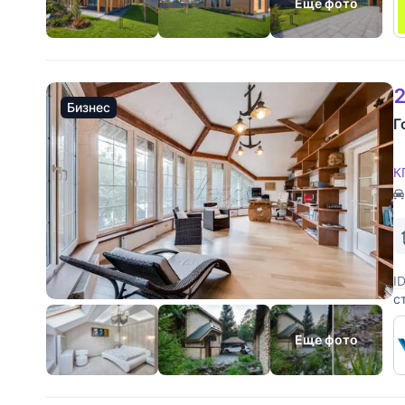
Еще фото
2
Бизнес
Г
К
I
с
п
у
Еще фото