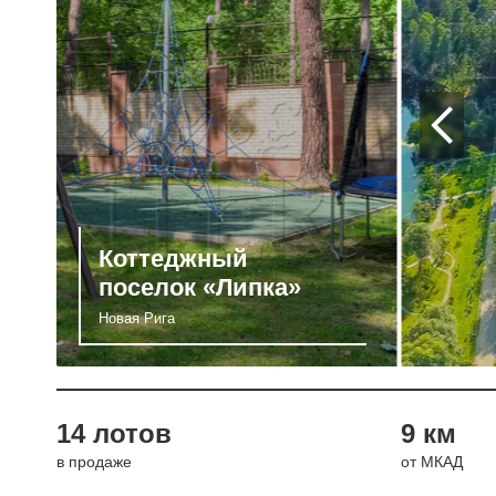
Коттеджный
поселок «Липка»
Новая Рига
14 лотов
9 км
в продаже
от МКАД