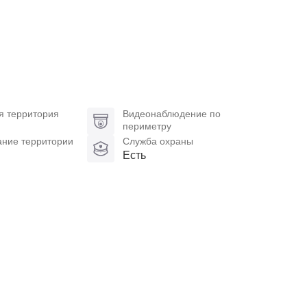
я территория
Видеонаблюдение по
периметру
ание территории
Служба охраны
Есть