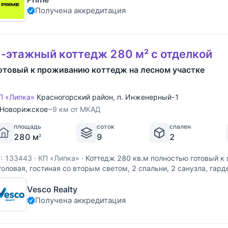
Получена аккредитация
-этажный коттедж 280 м² с отделкой
отовый к проживанию коттедж на лесном участке
П «Липка»
Красногорский район
,
п. Инженерный-1
Новорижское
~9 км от МКАД
площадь
соток
спален
280 м
9
2
2
D: 133443
·
КП «Липка»
·
Коттедж 280 кв.м полностью готовый к
толовая, гостиная со вторым светом, 2 спальни, 2 санузла, гард
анорамными окнами, кинотеатр, сауна с комнатой отдыха, пости
Vesco Realty
часток 9 соток с беседкой,
Получена аккредитация