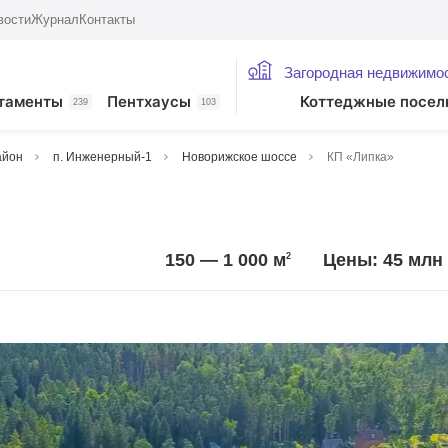
вости
Журнал
Контакты
Загородная недвижимо
таменты
Пентхаусы
Коттеджные посел
239
103
айон
п. Инженерный-1
Новорижское шоссе
КП «Липка»
150 — 1 000
м
Цены: 45 млн 
2