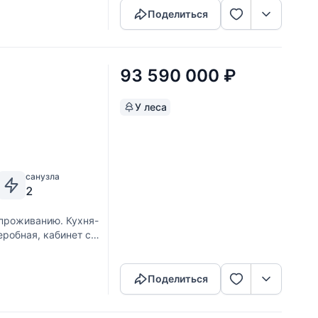
Поделиться
93 590 000
₽
У леса
санузла
2
 проживанию. Кухня-
еробная, кабинет с
Скопировать ссылку
рочная. Лесной
Поделиться