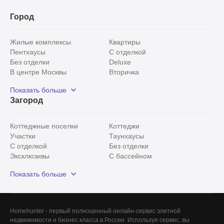
в КП «Усадьбы Архангельское»
6 объектов
Город
Жилые комплексы
Квартиры
Пентхаусы
С отделкой
Без отделки
Deluxe
В центре Москвы
Вторичка
Видовые
Эксклюзивы
Показать больше
Рядом с парком
Популярные локации
Загород
С панорамными окнами
Внутри Садового кольца
Коттеджные поселки
Коттеджи
Участки
Таунхаусы
С отделкой
Без отделки
Эксклюзивы
С бассейном
С лесным участком
Истринский район
Показать больше
Красногорский район
Минское шоссе
Все
0
Homehunter - первый полноценный онлайн-сервис элитной
недвижимости и бизнес класса в России. Используя сервис, вы
Сегодня
0