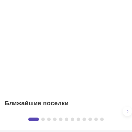
Детские сады
Поликлиники
Больницы
Салоны красоты
Торговые центры
Фитнесы
Ветеринарные клиники
Ближайшие поселки
Усадьбы Архангельское
Предложения