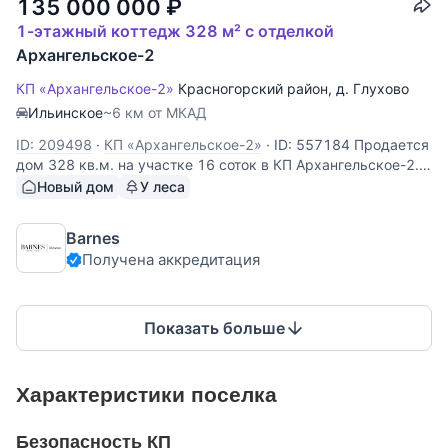
135 000 000
₽
1-этажный коттедж 328 м² с отделкой
Архангельское-2
КП «Архангельское-2»
Красногорский район
,
д. Глухово
Ильинское
~6 км от МКАД
ID: 209498
·
КП «Архангельское-2»
·
ID: 557184 Продается
дом 328 кв.м. на участке 16 соток в КП Архангельское-2. 7
км. от МКАД по Новорижскому или Ильинскому шоссе.
Новый дом
У леса
Планировка: холл, гардеробная, гостиная, кухня-столовая,
мастер-спальня с гардеробной и с/у, спальня с с/у и
Barnes
Получена аккредитация
Показать больше
Характеристики поселка
Безопасность КП