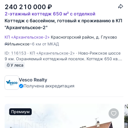
240 210 000
₽
2-этажный коттедж 650 м² с отделкой
Коттедж с бассейном, готовый к проживанию в КП
"Архангельское-2"
КП «Архангельское-2»
Красногорский район
,
д. Глухово
Ильинское
~6 км от МКАД
ID: 116153
·
КП «Архангельское-2»
·
Ново-Рижское шоссе
9 км. Охраняемый коттеджный поселок. Коттедж 650 кв.м
с бассейном, полностью готов к проживанию. Участок 24
У леса
сотки, есть беседка-барбекю. Все коммуникации
центральные. Рядом находятся магазин, авто-мойка,
Vesco Realty
конно-спортивный
Получена аккредитация
Премиум