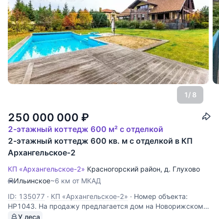
1
/ 8
250 000 000
₽
2-этажный коттедж 600 м² с отделкой
2-этажный коттедж 600 кв. м с отделкой в КП
Архангельское-2
КП «Архангельское-2»
Красногорский район
,
д. Глухово
Ильинское
~6 км от МКАД
ID: 135077
·
КП «Архангельское-2»
·
Номер объекта:
НР1043. На продажу предлагается дом на Новорижском
шоссе, в 9 км. от МКАД, в коттеджном поселке
У леса