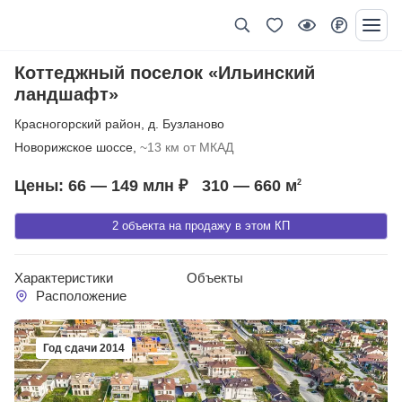
Коттеджный поселок «Ильинский
ландшафт»
Красногорский район
,
д. Бузланово
Новорижское шоссе,
~13 км от МКАД
Цены: 66 — 149 млн ₽
310 — 660
м
2
2 объекта на продажу в этом КП
Характеристики
Объекты
Расположение
Год сдачи 2014