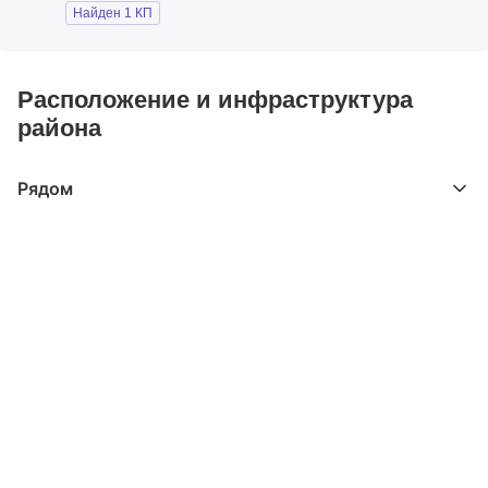
Найден 1 КП
Расположение и инфраструктура
района
Рядом
Выберите расстояние от объекта
До 2000 метров
Школы
Детские клубы
Детские сады
Поликлиники