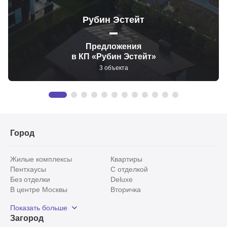
Рубин Эстейт
Предложения
в КП «Рубин Эстейт»
3 объекта
Город
Жилые комплексы
Квартиры
Пентхаусы
С отделкой
Без отделки
Deluxe
В центре Москвы
Вторичка
Видовые
Эксклюзивы
Показать больше
Рядом с парком
Популярные локации
Загород
С панорамными окнами
Внутри Садового кольца