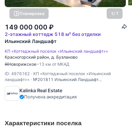
Планировка
1
/ 7
149 000 000
₽
2-этажный коттедж 518 м² без отделки
Ильинский Ландшафт
КП «Коттеджный поселок «Ильинский ландшафт»»
Красногорский район
,
д. Бузланово
Новорижское
~13 км от МКАД
ID: 4976162
·
КП «Коттеджный поселок «Ильинский
ландшафт»»
·
№201811 Ильинский Ландшафт
Современный дом 518 кв.м на участке 13.5 соток в
Kalinka Real Estate
охраняемом поселке Ильинский ландшафт. Премиальный
Получена аккредитация
современный дом в одном из самых редких и
востребованных направлений — Ильинское шоссе.
Идеальное сочетание архитектуры,
Характеристики поселка