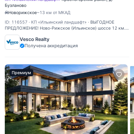
Бузланово
Новорижское
~13 км от МКАД
ID: 116557
·
КП «Ильинский ландшафт»
·
ВЫГОДНОЕ
ПРЕДЛОЖЕНИЕ! Ново-Рижское (Ильинское) шоссе 12 км.
Охраняемый поселок на 12 домов, выполненных в едином
Vesco Realty
архитектурном стиле с прозрачными заборами.
Получена аккредитация
Внутрипоселковые дороги выложены брусчаткой с
ливнёвкой. Шале 576 кв.м, под чистовую
Премиум