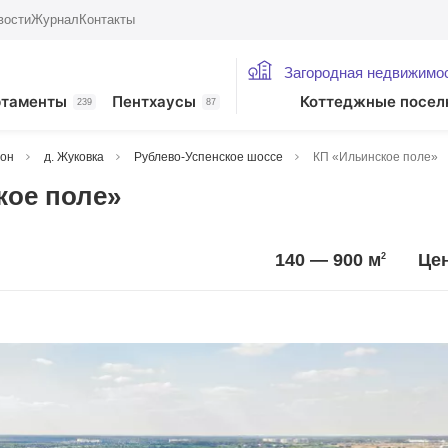
вости
Журнал
Контакты
Загородная недвижимо
ртаменты
Пентхаусы
Коттеджные посел
239
87
йон
д. Жуковка
Рублево-Успенское шоссе
КП «Ильинское поле»
кое поле»
140 — 900
м
Цен
2