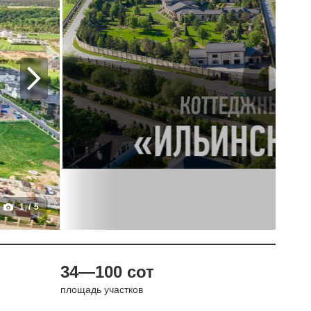
1
/
5
34—100 сот
площадь участков