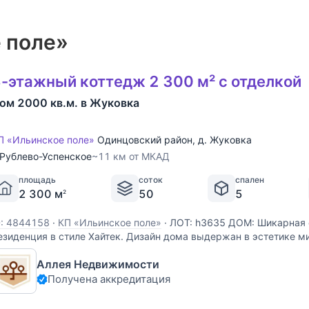
 поле»
-этажный коттедж 2 300 м² с отделкой
ом 2000 кв.м. в Жуковка
П «Ильинское поле»
Одинцовский район
,
д. Жуковка
Рублево-Успенское
~11 км от МКАД
площадь
соток
спален
2 300 м
50
5
2
D: 4844158
·
КП «Ильинское поле»
·
ЛОТ: h3635 ДОМ: Шикарная
езиденция в стиле Хайтек. Дизайн дома выдержан в эстетике м
кцентом на текстуру и стиль. Фасад дома выполнен с отделкой 
Аллея Недвижимости
ирпича. В доме выполнено панорамное остекление
Получена аккредитация