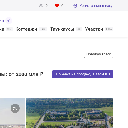
Регистрация и вход
0
0
сть
ки
Коттеджи
Таунхаусы
Участки
917
3 269
230
1 057
Премиум класс
ы: от 2000 млн ₽
1 объект на продажу в этом КП