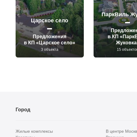
ПаркВиль Ж
Царское село
Предложе
Предложения
в КП «Парк
в КП «Царское село»
Жуковка
3 объекта
15 объекто
Город
Жилые комплексы
В центре Моск