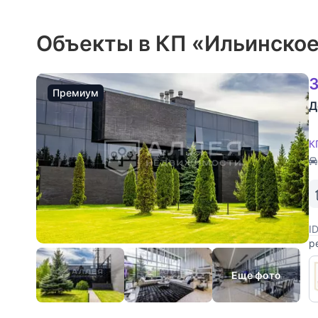
Объекты в КП «Ильинское
3
Премиум
Д
К
I
р
а
к
Еще фото