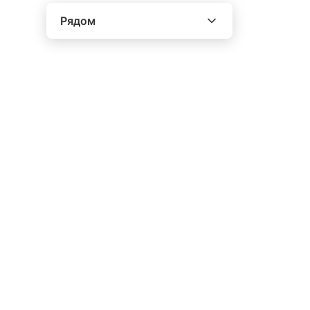
Рядом
Выберите расстояние от объекта
До 2000 метров
Школы
Детские клубы
Детские сады
Поликлиники
Больницы
Салоны красоты
Торговые центры