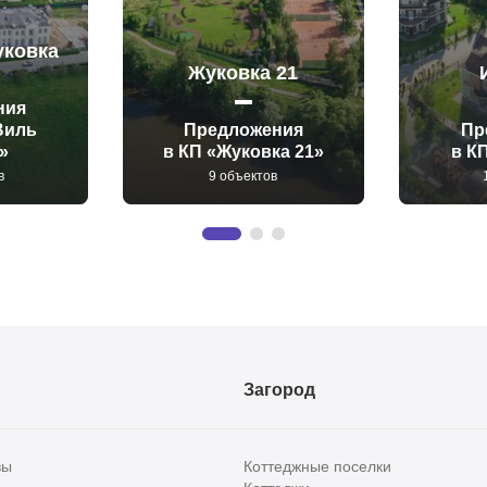
уковка
Жуковка 21
ния
Виль
Предложения
Пр
»
в КП «Жуковка 21»
в К
в
9 объектов
Загород
вы
Коттеджные поселки