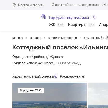
О проекте
Агентства недвижимости
Но
Москва и область
Городская недвижимость
ЖК
Квартиры
Апа
1 863
1 503
главная
загород
коттеджные поселки
Одинцовский ра
Коттеджный поселок «Ильинс
Одинцовский район
,
д. Жуковка
Рублево-Успенское шоссе,
~11 км от МКАД
Характеристики
Объекты
Расположение
Год сдачи 2021