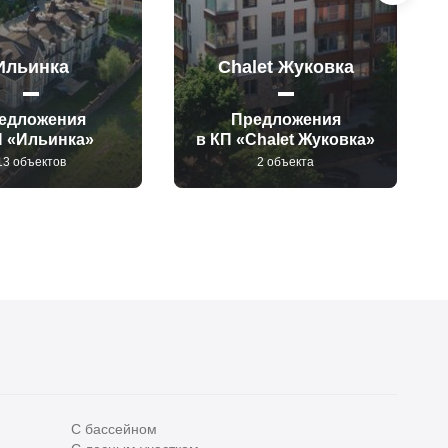
Ильинка
Chalet Жуковка
едложения
Предложения
П «Ильинка»
в КП «Chalet Жуковка»
13 объектов
2 объекта
С бассейном