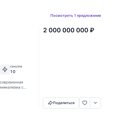
Посмотреть 1 предложение
2 000 000 000
₽
санузла
10
 современная
инимализма с
Скопировать ссылку
из натурально камня и
Поделиться