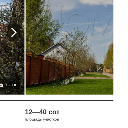
1
/
18
12—40 сот
площадь участков