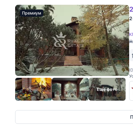
2
Премиум
2
К
I
У
т
т
Еще фото
П