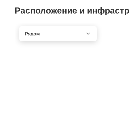
Расположение и инфрастр
Рядом
Выберите расстояние от объекта
До 2000 метров
Школы
Детские клубы
Детские сады
Поликлиники
Больницы