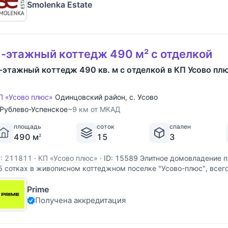
Smolenka Estate
-этажный коттедж 490 м² с отделкой
-этажный коттедж 490 кв. м с отделкой в КП Усово пл
П «Усово плюс»
Одинцовский район
,
с. Усово
Рублево-Успенское
~9 км от МКАД
площадь
соток
спален
490 м
15
3
2
D: 211811
·
КП «Усово плюс»
·
ID: 15589 Элитное домовладение 
5 сотках в живописном коттеджном поселке "Усово-плюс", всего
ублево-Успенскому шоссе. Благоустроенный ландшафт, создан
Prime
обавляет дому уникальности.
Получена аккредитация