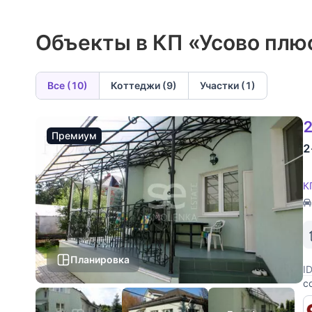
Объекты в КП «Усово плю
Все (10)
Коттеджи (9)
Участки (1)
2
Премиум
2
К
Планировка
I
с
с
и