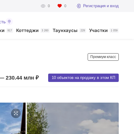
Регистрация и вход
0
0
сть
ки
Коттеджи
Таунхаусы
Участки
917
3 260
229
1 059
Премиум класс
— 230.44 млн ₽
10 объектов на продажу в этом КП