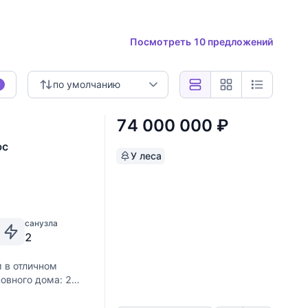
Посмотреть 10 предложений
по умолчанию
0
74 000 000
₽
юс
У леса
санузла
2
 в отличном
овного дома: 2
Скопировать ссылку
й кабиной и ванной,