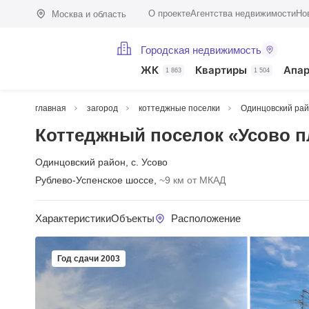
О проекте
Агентства недвижимости
Но
Москва и область
Городская недвижимость
ЖК
Квартиры
Апа
1 863
1 504
главная
загород
коттеджные поселки
Одинцовский ра
Коттеджный поселок «Усово 
Одинцовский район
,
с. Усово
Рублево-Успенское шоссе,
~9 км от МКАД
Характеристики
Объекты
Расположение
Год сдачи 2003