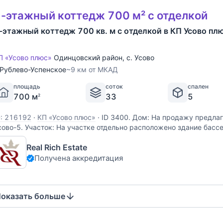
-этажный коттедж 700 м² с отделкой
-этажный коттедж 700 кв. м с отделкой в КП Усово пл
П «Усово плюс»
Одинцовский район
,
с. Усово
Рублево-Успенское
~9 км от МКАД
площадь
соток
спален
700 м
33
5
2
D: 216192
·
КП «Усово плюс»
·
ID 3400. Дом: На продажу предлаг
сово-5. Участок: На участке отдельно расположено здание басс
ренажерный зал, русская баня на дровах с комнатой отдыха, п
Real Rich Estate
еннисный корт, гараж на 2 м/м с 3-х
Получена аккредитация
оказать больше