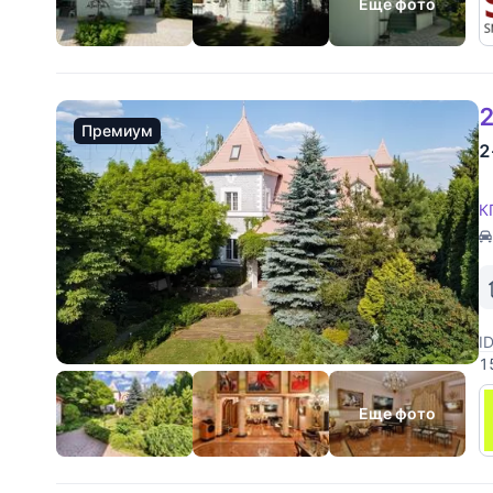
Еще фото
2
Премиум
2
К
I
1
Р
д
Еще фото