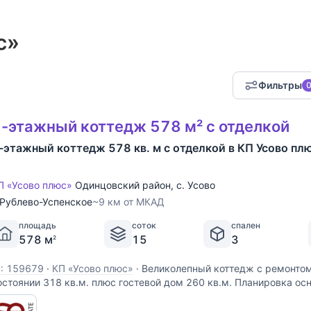
с»
Фильтры
-этажный коттедж 578 м² с отделкой
-этажный коттедж 578 кв. м с отделкой в КП Усово пл
П «Усово плюс»
Одинцовский район
,
с. Усово
Рублево-Успенское
~9 км от МКАД
площадь
соток
спален
578 м
15
3
2
D: 159679
·
КП «Усово плюс»
·
Великолепный коттедж с ремонтом
остоянии 318 кв.м. плюс гостевой дом 260 кв.м. Планировка осн
пальни, кабинет, каминный и гостевой залы, 2 санузла: с душево
золированная кухня, гладильная комната.