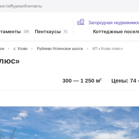
вости
Журнал
Контакты
Загородная недвижимо
ртаменты
Пентхаусы
Коттеджные посел
239
71
йон
с. Усово
Рублево-Успенское шоссе
КП «Усово плюс»
плюс»
300 — 1 250
м
Цены: 74 
2