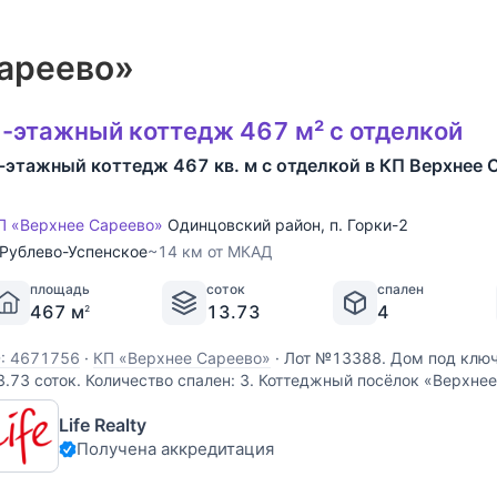
Сареево»
-этажный коттедж 467 м² с отделкой
-этажный коттедж 467 кв. м с отделкой в КП Верхнее 
П «Верхнее Сареево»
Одинцовский район
,
п. Горки-2
Рублево-Успенское
~14 км от МКАД
площадь
соток
спален
467 м
13.73
4
2
D: 4671756
·
КП «Верхнее Сареево»
·
Лот №13388. Дом под ключ 
3.73 соток. Количество спален: 3. Коттеджный посёлок «Верхне
спенское шоссе, 15 км от МКАД. Дом находится в камерном пос
Life Realty
ареево” в 15 км от МКАД по Рублёво-Успенскому
Получена аккредитация