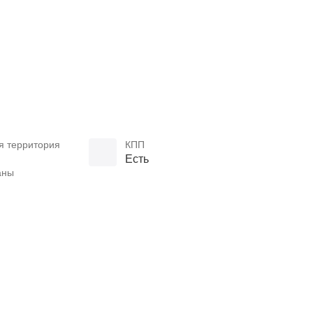
я территория
КПП
Есть
аны