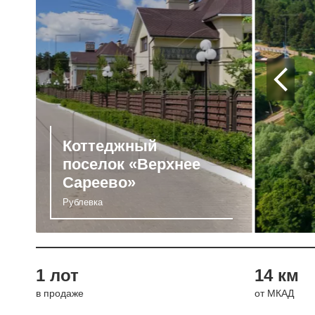
Коттеджный
поселок «Верхнее
Сареево»
Рублевка
1 лот
14 км
в продаже
от МКАД