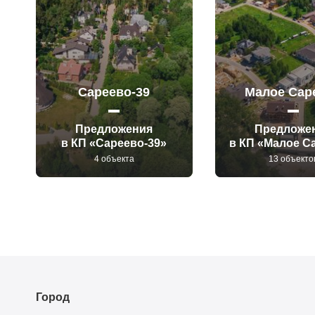
Сареево-39
Малое Сар
Предложения
Предложе
в КП «Сареево-39»
в КП «Малое С
4 объекта
13 объекто
Город