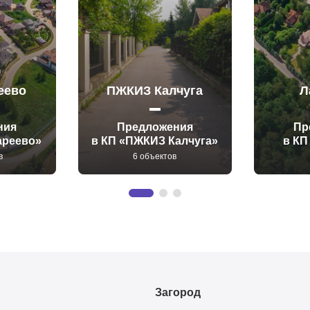
еево
ПЖКИЗ Калчуга
Л
ния
Предложения
Пр
ареево»
в КП «ПЖКИЗ Калчуга»
в КП
в
6 объектов
Загород