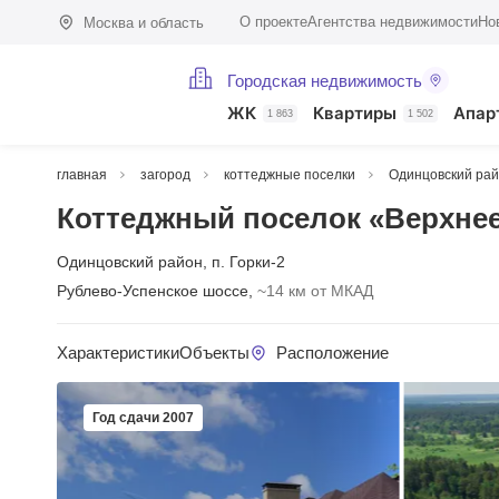
О проекте
Агентства недвижимости
Но
Москва и область
Городская недвижимость
ЖК
Квартиры
Апар
1 863
1 502
главная
загород
коттеджные поселки
Одинцовский ра
Коттеджный поселок «Верхне
Одинцовский район
,
п. Горки-2
Рублево-Успенское шоссе,
~14 км от МКАД
Характеристики
Объекты
Расположение
Год сдачи 2007