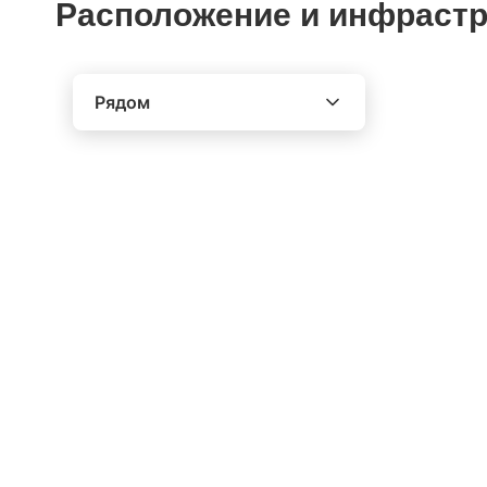
Расположение и инфрастр
Рядом
Выберите расстояние от объекта
До 2000 метров
Школы
Детские клубы
Детские сады
Поликлиники
Больницы
Салоны красоты