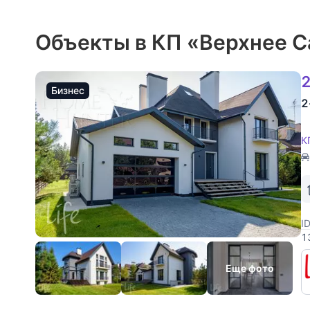
Объекты в КП «Верхнее 
2
Бизнес
2
К
I
1
У
С
Еще фото