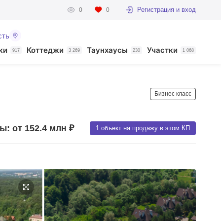
Регистрация и вход
0
0
сть
ки
Коттеджи
Таунхаусы
Участки
917
3 269
230
1 068
Бизнес класс
ы: от 152.4 млн ₽
1 объект на продажу в этом КП