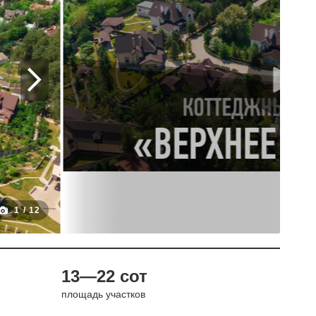
1
/
12
13—22 сот
площадь участков