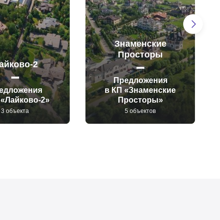
Знаменские
Просторы
айково-2
Предложения
едложения
в КП «Знаменские
 «Лайково-2»
Просторы»
3 объекта
5 объектов