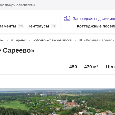
вости
Журнал
Контакты
Загородная недвижимо
таменты
Пентхаусы
Коттеджные посел
239
102
йон
п. Горки-2
Рублево-Успенское шоссе
КП «Верхнее Сареево»
е Сареево»
450 — 470
м
Цен
2