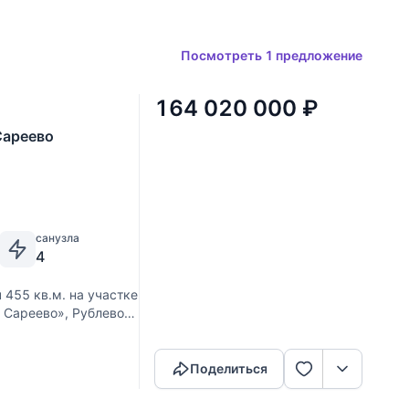
Посмотреть 1 предложение
164 020 000
₽
Сареево
санузла
4
455 кв.м. на участке
е Сареево», Рублево-
Скопировать ссылку
ёлке “Верхнее
Поделиться