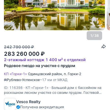
1
/ 38
242 790 000
₽
283 260 000
₽
2-этажный коттедж 1 400 м² с отделкой
Родовое гнездо на участке с прудом
КП «Горки-1»
Одинцовский район
,
п. Горки-2
Рублево-Успенское
~17 км от МКАД
ID: 116398
·
КП «Горки-1»
·
Большой дом с бассейном на
роскошном лесном участке со своим прудом. Гостевой
дом 400 кв м с новым дорогим современным ремонтом - в
Vesco Realty
подарок. Планировка: 1 этаж: холл, большая гардеробная,
Получена аккредитация
су, большой двухсветный холл с лестницей наверх,