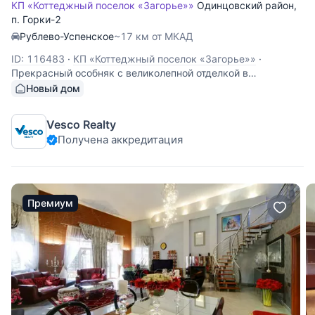
КП «Коттеджный поселок «Загорье»»
Одинцовский район
,
п. Горки-2
Рублево-Успенское
~17 км от МКАД
ID: 116483
·
КП «Коттеджный поселок «Загорье»»
·
Прекрасный особняк с великолепной отделкой в
дворцовом стиле на участке 24 сотки. Все абсолютно
Новый дом
новое, никто не жил. Фундамент плита, стены кирпич,
камень. Ремонт и отделка на максимально высоком
Vesco Realty
уровне, все выполнялось для себя. Главный дом(750
Получена аккредитация
Премиум