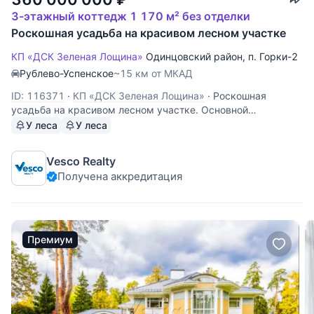
3-этажный коттедж 1 170 м² без отделки
Роскошная усадьба на красивом лесном участке
КП «ДСК Зеленая Лощина»
Одинцовский район
,
п. Горки-2
Рублево-Успенское
~15 км от МКАД
ID: 116371
·
КП «ДСК Зеленая Лощина»
·
Роскошная
усадьба на красивом лесном участке. Основной
кирпичный дом - 900 кв.м, деревянный дом
У леса
У леса
(оцилиндрованое бревно) без отделки - 150 кв.м., гостевой
кирпичный дом - 120 кв.м., закрытая отапливаемая
Vesco Realty
беседка с камином и с TV, открытая беседка с
Получена аккредитация
Премиум