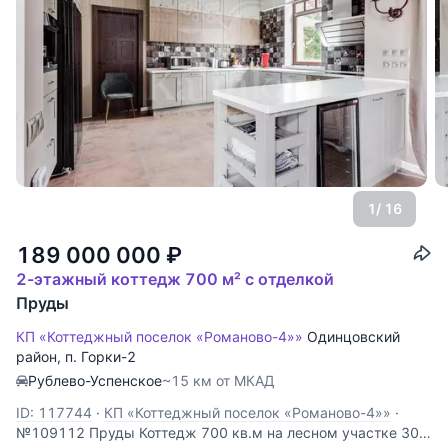
1
/ 16
189 000 000
₽
2-этажный коттедж 700 м² с отделкой
Пруды
КП «Коттеджный поселок «Романово-4»»
Одинцовский
район
,
п. Горки-2
Рублево-Успенское
~15 км от МКАД
ID: 117744
·
КП «Коттеджный поселок «Романово-4»»
·
№109112 Пруды Коттедж 700 кв.м на лесном участке 30