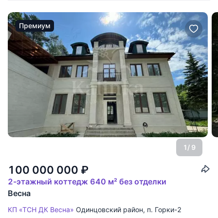
Премиум
1
/ 9
100 000 000
₽
2-этажный коттедж 640 м² без отделки
Весна
КП «ТСН ДК Весна»
Одинцовский район
,
п. Горки-2