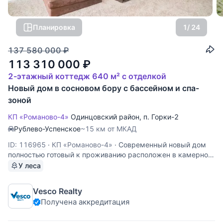
Планировка
1
/ 24
137 580 000
₽
113 310 000
₽
2-этажный коттедж 640 м² с отделкой
Новый дом в сосновом бору с бассейном и спа-
зоной
КП «Романово-4»
Одинцовский район
,
п. Горки-2
Рублево-Успенское
~15 км от МКАД
ID: 116965
·
КП «Романово-4»
·
Современный новый дом
полностью готовый к проживанию расположен в камерном
поселке в Горках-2. Дом построен из железобетонных
У леса
конструкций с пустотелым кирпичом (полтора шириной),
фасад обшит лиственницей. Фундамент - железобетонная
Vesco Realty
плита 30 см,
Получена аккредитация