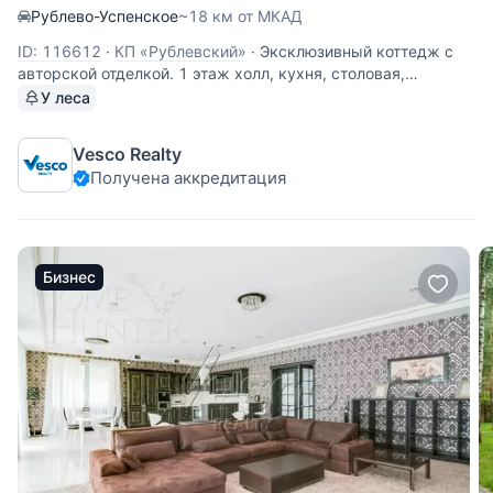
Рублево-Успенское
~18 км от МКАД
ID: 116612
·
КП «Рублевский»
·
Эксклюзивный коттедж с
авторской отделкой. 1 этаж холл, кухня, столовая,
гостиная с камином, терраса, кабинет, санузел, сауна,
У леса
постирочная. 2 этаж хоз блок, спальня, санузел,
гардеробная, балкон, хозяйская спальня с ванной
Vesco Realty
комнатой и гардеробной.
Получена аккредитация
Бизнес