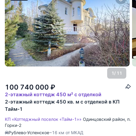
1
/ 11
100 740 000
₽
2-этажный коттедж 450 м² с отделкой
2-этажный коттедж 450 кв. м с отделкой в КП
Тайм-1
КП «Коттеджный поселок «Тайм-1»»
Одинцовский район
,
п.
Горки-2
Рублево-Успенское
~16 км от МКАД