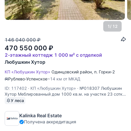
1
/ 12
146 040 000
₽
470 550 000
₽
2-этажный коттедж 1 000 м² с отделкой
Любушкин Хутор
КП «Любушкин Хутор»
Одинцовский район
,
п. Горки-2
Рублево-Успенское
~14 км от МКАД
ID: 117402
·
КП «Любушкин Хутор»
·
№018307 Любушкин
Хутор Меблированный дом 1000 кв.м. на участке 23 сотки
в Любушкином хуторе. Планировка дома: Цоколь:
У леса
тренажерный зал, с/у, бассейн (16м), финская и турецкая
баня, с/у; блок для персонала; 1 этаж: прихожая, холл,
Kalinka Real Estate
гардеробная,
Получена аккредитация