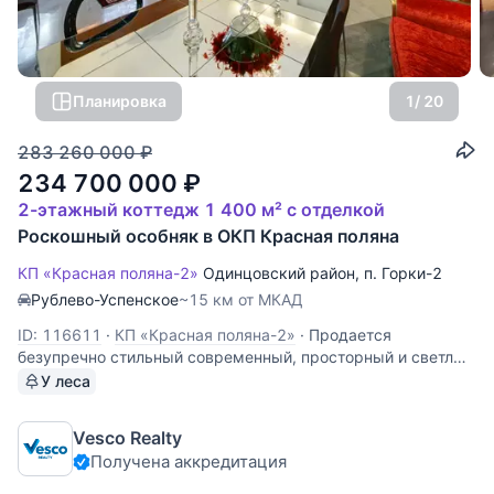
Планировка
1
/ 20
283 260 000
₽
234 700 000
₽
2-этажный коттедж 1 400 м² с отделкой
Роскошный особняк в ОКП Красная поляна
КП «Красная поляна-2»
Одинцовский район
,
п. Горки-2
Рублево-Успенское
~15 км от МКАД
ID: 116611
·
КП «Красная поляна-2»
·
Продается
безупречно стильный современный, просторный и светлый
дом в охраняемом поселке Красная поляна-2, на лесном
У леса
участке 40 соток с ландшафтным дизайном, на Рублево-
Успенском шоссе. Перекрытия: железобетонные; кровля:
Vesco Realty
медная. В доме сделана
Получена аккредитация