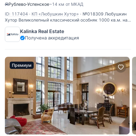
Рублево-Успенское
~14 км от МКАД
ID: 117404
·
КП «Любушкин Хутор»
·
№018309 Любушкин
Хутор Великолепный классический особняк 1000 кв.м. на
большом прилесном участке 47 соток расположен на 15
Kalinka Real Estate
км. Рублево-Успенского шоссе в районе Горок-2 в
Получена аккредитация
коттеджном поселке "Любушкин хутор". В доме 6
спальных блоков, СПА-зона с
Премиум