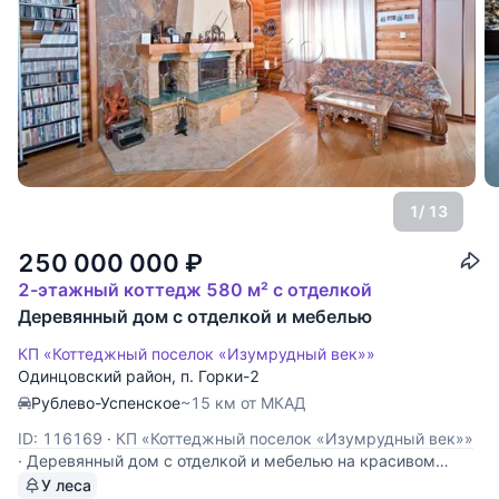
1
/ 13
250 000 000
₽
2-этажный коттедж 580 м² с отделкой
Деревянный дом с отделкой и мебелью
КП «Коттеджный поселок «Изумрудный век»»
Одинцовский район
,
п. Горки-2
Рублево-Успенское
~15 км от МКАД
ID: 116169
·
КП «Коттеджный поселок «Изумрудный век»»
·
Деревянный дом с отделкой и мебелью на красивом
участке с ландшафтным дизайном. 1й этаж: холл, с/узел,
У леса