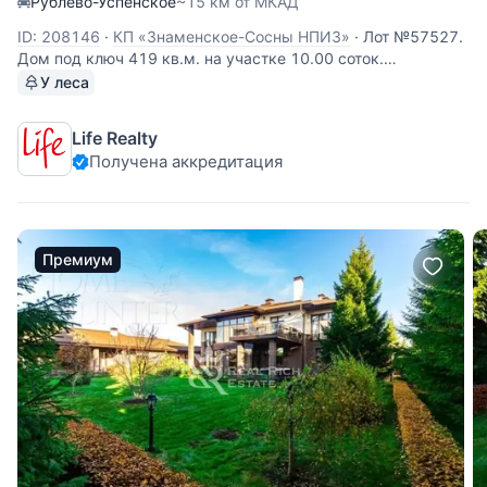
Рублево-Успенское
~15 км от МКАД
ID: 208146
·
КП «Знаменское-Сосны НПИЗ»
·
Лот №57527.
Дом под ключ 419 кв.м. на участке 10.00 соток.
Количество спален: 5. Коттеджный посёлок «Знаменское-
У леса
Сосны НПИЗ», Рублево-Успенское шоссе, 15 км от МКАД.
На участке помимо основного дома, расположен гараж на
Life Realty
две автомашины. Планировка
Получена аккредитация
Премиум