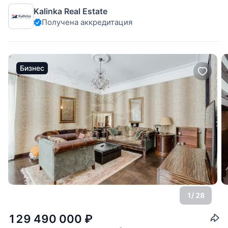
соток в охраняемом поселке Пруды. Установлена система
Kalinka Real Estate
"умный дом". Планировка дома: 1 этаж: прихожая,
Получена аккредитация
гардеробная, кухня, столовая, гостиная, зимний сад,
кабинет, спальня, с/у, терраса; 2 этаж: 2
Бизнес
1
/ 28
129 490 000
₽