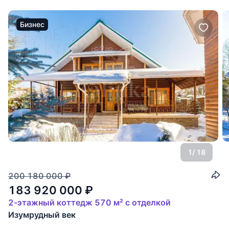
Бизнес
1
/ 18
200 180 000
₽
183 920 000
₽
2-этажный коттедж 570 м² с отделкой
Изумрудный век