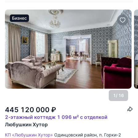
Бизнес
1
/ 16
445 120 000
₽
2-этажный коттедж 1 096 м² с отделкой
Любушкин Хутор
КП «Любушкин Хутор»
Одинцовский район
,
п. Горки-2