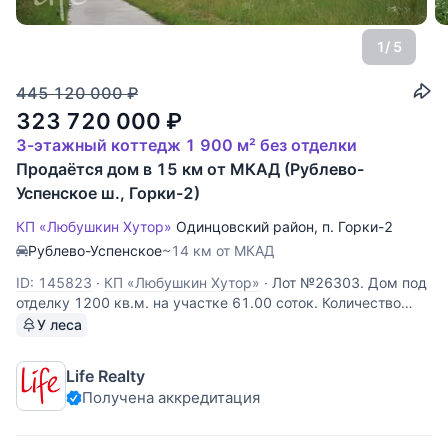
1
/ 5
445 120 000
₽
323 720 000
₽
3-этажный коттедж 1 900 м² без отделки
Продаётся дом в 15 км от МКАД (Рублево-
Успенское ш., Горки-2)
КП «Любушкин Хутор»
Одинцовский район
,
п. Горки-2
Рублево-Успенское
~14 км от МКАД
ID: 145823
·
КП «Любушкин Хутор»
·
Лот №26303. Дом под
отделку 1200 кв.м. на участке 61.00 соток. Количество
спален: 5. Коттеджный посёлок «Любушкин Хутор»,
У леса
Рублево-Успенское шоссе, 15 км от МКАД. Внешняя
отделка: натуральный камень. Дом под финишную отделку,
Life Realty
все коммуникации
Получена аккредитация