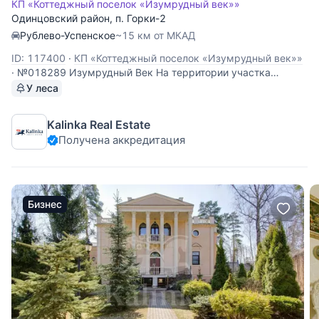
КП «Коттеджный поселок «Изумрудный век»»
Одинцовский район
,
п. Горки-2
Рублево-Успенское
~15 км от МКАД
ID: 117400
·
КП «Коттеджный поселок «Изумрудный век»»
·
№018289 Изумрудный Век На территории участка
расположены три дома из сосны: 300 кв.м, 150 кв.м, 120
У леса
кв.м. 1 этаж: гостиная со вторым светом и камином,
гардеробная, кабинет, кухня, с/у, холл, спальня. 2 этаж: 4
Kalinka Real Estate
спальни, 2 ванные комнаты, холл.
Получена аккредитация
Бизнес