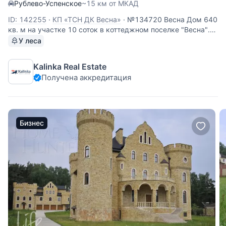
Рублево-Успенское
~15 км от МКАД
ID: 142255
·
КП «ТСН ДК Весна»
·
№134720 Весна Дом 640
кв. м на участке 10 соток в коттеджном поселке "Весна".
Дом представлен в отделке "White box". Планировка дома:
У леса
1 этаж: прихожая, гардеробная, кабинет, кухня, гостиная,
столовая, с/у, кладовая; 2 этаж: мастер-спальня с с/у,
Kalinka Real Estate
Получена аккредитация
Бизнес