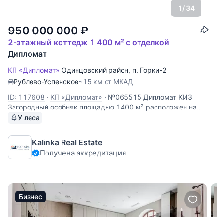
1
/ 34
950 000 000
₽
2-этажный коттедж 1 400 м² с отделкой
Дипломат
КП «Дипломат»
Одинцовский район
,
п. Горки-2
Рублево-Успенское
~15 км от МКАД
ID: 117608
·
КП «Дипломат»
·
№065515 Дипломат КИЗ
Загородный особняк площадью 1400 м² расположен на
лесном участке 50 соток. Архитектура отсылает к
У леса
древнерусскому деревянному зодчеству и силуэтам
восточных пагод — сложная пластика фасадов читается
Kalinka Real Estate
сквозь кроны деревьев и
Получена аккредитация
Бизнес