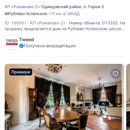
КП «Романово-2»
Одинцовский район
,
п. Горки-2
Рублево-Успенское
~15 км от МКАД
ID: 160051
·
КП «Романово-2»
·
Номер объекта: 013355. На
продажу предлагается дом на Рублево-Успенском шоссе,
в 14 км. от МКАД, в коттеджном поселке Романово-2. Дом
Tweed
3-х уровневый, кирпичный, площадью 1150 м.кв., участок
Получена аккредитация
- 35 сот. Есть отдельностоящий гараж (3 м/м). Все
Премиум