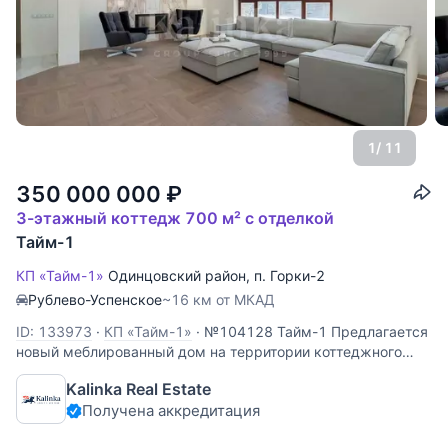
1
/ 11
350 000 000
₽
3-этажный коттедж 700 м² с отделкой
Тайм-1
КП «Тайм-1»
Одинцовский район
,
п. Горки-2
Рублево-Успенское
~16 км от МКАД
ID: 133973
·
КП «Тайм-1»
·
№104128 Тайм-1 Предлагается
новый меблированный дом на территории коттеджного
поселка "Тайм- 1". Планировка: 1 этаж: холл, гардеробная,
Kalinka Real Estate
гостевой с/у, гостевая спальня с с/у, кухня-столовая-
Получена аккредитация
гостиная с выходом на террасу, кабинет; квартира для