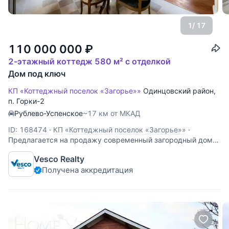
1
/ 17
110 000 000
₽
2-этажный коттедж 580 м² с отделкой
Дом под ключ
КП «Коттеджный поселок «Загорье»»
Одинцовский район
,
п. Горки-2
Рублево-Успенское
~17 км от МКАД
ID: 168474
·
КП «Коттеджный поселок «Загорье»»
·
Предлагается на продажу современный загородный дом
"под ключ" частично с мебелью в три уровня в коттеджном
Vesco Realty
поселке "Загорье" на Рублево-Успенском направлении. Это
Получена аккредитация
отличное решение для людей, мечтающих о загородной
недвижимости в престижном районе