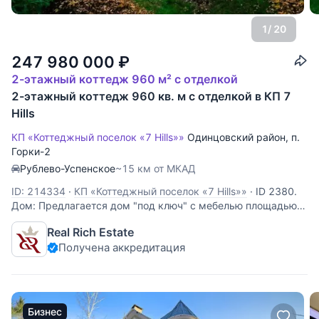
1
/ 20
247 980 000
₽
2-этажный коттедж 960 м² с отделкой
2-этажный коттедж 960 кв. м с отделкой в КП 7
Hills
КП «Коттеджный поселок «7 Hills»»
Одинцовский район
,
п.
Горки-2
Рублево-Успенское
~15 км от МКАД
ID: 214334
·
КП «Коттеджный поселок «7 Hills»»
·
ID 2380.
Дом: Предлагается дом "под ключ" с мебелью площадью
960 кв.м. на участке 22 сотки в КП "Seven Hills". В доме 4
Real Rich Estate
спальни Описание поселка: Коттеджный поселок Seven Hills
Получена аккредитация
находится в 17 км от Москвы по Рублево-Успенскому
шоссе. Это
Бизнес