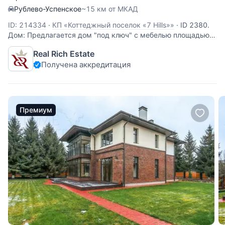
Рублево-Успенское
~15 км от МКАД
ID: 214334
·
КП «Коттеджный поселок «7 Hills»»
·
ID 2380.
Дом: Предлагается дом "под ключ" с мебелью площадью
960 кв.м. на участке 22 сотки в КП "Seven Hills". В доме 4
Real Rich Estate
спальни Описание поселка: Коттеджный поселок Seven Hills
Получена аккредитация
находится в 17 км от Москвы по Рублево-Успенскому
шоссе. Это
Премиум