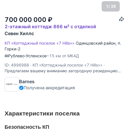
1
/ 38
700 000 000
₽
2-этажный коттедж 866 м² с отделкой
Севен Хиллс
КП «Коттеджный поселок «7 Hills»»
Одинцовский район
,
п.
Горки-2
Рублево-Успенское
~15 км от МКАД
ID: 4996988
·
КП «Коттеджный поселок «7 Hills»»
·
Предлагаем вашему вниманию загородную резиденцию
общей площадью 900 кв.м., расположенную в КП Севен
Barnes
Хилс.15 км от МКАД по Рублево-Успенскому шоссе или
Получена аккредитация
Можайскому шоссе. Есть выезд на платную скоростную
дорогу.. На тщательно продуманном участке в 22
Характеристики поселка
Безопасность КП