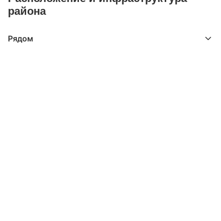
района
Рядом
Выберите расстояние от объекта
До 2000 метров
Школы
Детские клубы
Детские сады
Поликлиники
Больницы
Салоны красоты
Торговые центры