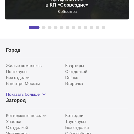
в КП «Созвездие»
8 объектов
Город
Жилые комплексы
Квартиры
Пентхаусы
С отделкой
Без отделки
Deluxe
В центре Москвы
Вторичка
Видовые
Эксклюзивы
Показать больше
Рядом с парком
Популярные локации
Загород
С панорамными окнами
Внутри Садового кольца
Коттеджные поселки
Коттеджи
Участки
Таунхаусы
С отделкой
Без отделки
Эксклюзивы
С бассейном