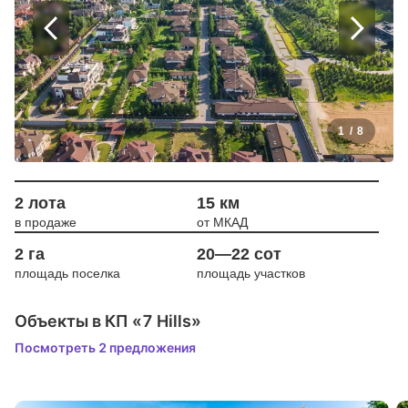
1
/
8
2 лота
15 км
в продаже
от МКАД
2 га
20—22 сот
площадь поселка
площадь участков
Объекты в КП «7 Hills»
Посмотреть 2 предложения