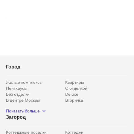
Город
Жилые комплексы
Квартиры
Пентхаусы
С отделкой
Без отделки
Deluxe
В центре Москвы
Вторичка
Видовые
Эксклюзивы
Показать больше
Рядом с парком
Популярные локации
Загород
С панорамными окнами
Внутри Садового кольца
Коттеджные поселки
Коттеджи