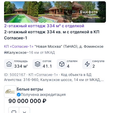
Еще фото
2-этажный коттедж 334 м² с отделкой
2-этажный коттедж 334 кв. м с отделкой в КП
Согласие-1
КП «Согласие-1»
"Новая Москва" (ТиНАО)
,
д. Фоминское
Калужское
~16 км от МКАД
площадь
соток
спален
санузла
334 м
41.1
4
2
2
ID: 5002167
·
КП «Согласие-1»
·
Код объекта в БД
Агентства: 316-960, Калужское шоссе, 14 км от МКАД,
Согласие-1 к/п (Фоминское). Меблированный дом из бруса,
Белые ветры
облицованный кирпичом, с выразительной архитектурой с
Получена аккредитация
двускатной крышей. Внутри дорогостоящая отделка с
90 000 000
₽