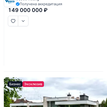
Получена аккредитация
на террасу, спальня с гардеробной, 2 гардеробные,
санузел,
149 000 000
₽
Бизнес
Эксклюзив