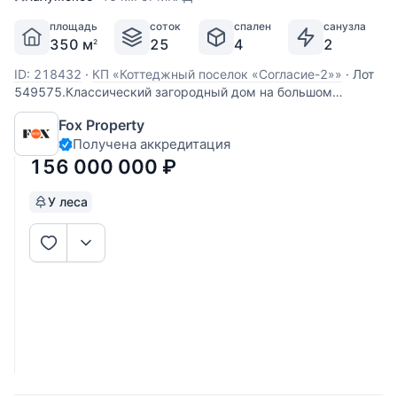
площадь
соток
спален
санузла
350 м
25
4
2
2
ID: 218432
·
КП «Коттеджный поселок «Согласие-2»»
·
Лот
549575.Классический загородный дом на большом
участке возле леса. На участке помимо основного дома
Fox Property
расположены: гараж на 2 машины с автономной котельной
Получена аккредитация
и квартирой для персонала на 2 этаже общей площадью
200 м2, кладовая 25 м2, а также отдельно
156 000 000
₽
У леса