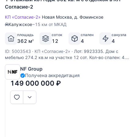
Согласие-2
КП «Согласие-2»
Новая Москва
,
д. Фоминское
Калужское
~15 км от МКАД
площадь
соток
спален
санузла
362 м
12
4
4
2
ID: 5003543
·
КП «Согласие-2»
·
Лот: 9923335. Дом с
мебелью 274.2 кв.м на участке 12 cот. Кол-во спален: 4.
Кол-во с/у: 5. Поселок «Согласие-2». Калужское шоссе, 15
NF Group
км от МКАД. Без комиссии для покупателя. Предлагается
Получена аккредитация
на продажу новый, современный, одноэтажный дом под
ключ с
149 000 000
₽