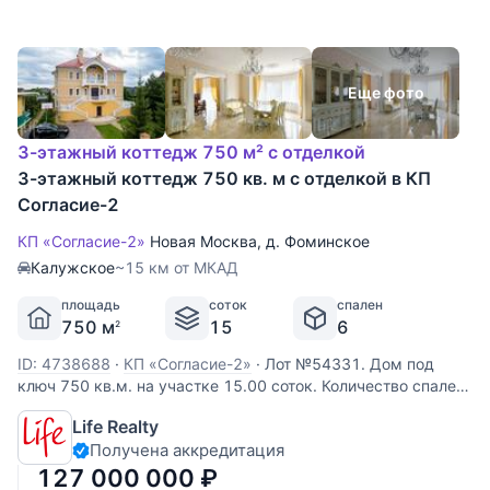
Еще фото
3-этажный коттедж 750 м² с отделкой
3-этажный коттедж 750 кв. м с отделкой в КП
Согласие-2
КП «Согласие-2»
Новая Москва
,
д. Фоминское
Калужское
~15 км от МКАД
площадь
соток
спален
750 м
15
6
2
ID: 4738688
·
КП «Согласие-2»
·
Лот №54331. Дом под
ключ 750 кв.м. на участке 15.00 соток. Количество спален:
6. Коттеджный посёлок «Согласие 2», Калужское шоссе, 15
Life Realty
км от МКАД. На участке есть плодовые деревья и
Получена аккредитация
кустарники. Отдельно стоящий гараж на 3 м/м с квартирой
для
127 000 000
₽