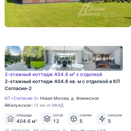
Еще фото
2-этажный коттедж 404.6 м² с отделкой
2-этажный коттедж 404.6 кв. м с отделкой в КП
Согласие-2
КП «Согласие-2»
Новая Москва
,
д. Фоминское
Калужское
~15 км от МКАД
площадь
соток
спален
санузла
404.6 м
12
5
5
2
ID: 4803406
·
КП «Согласие-2»
·
Код объекта в БД