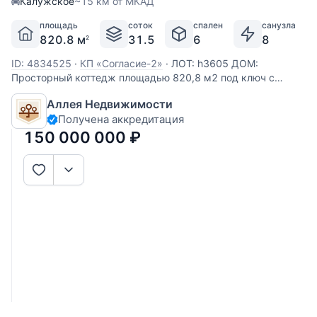
Калужское
~15 км от МКАД
площадь
соток
спален
санузла
820.8 м
31.5
6
8
2
ID: 4834525
·
КП «Согласие-2»
·
ЛОТ: h3605 ДОМ:
Просторный коттедж площадью 820,8 м2 под ключ с
бассейном на просторном участке в коттеджном посёлке
Аллея Недвижимости
расположенном в Новой Москве. В доме продуманное
Получена аккредитация
планировочное решение, с отдельным крылом спа-зоны с
бассейном и сауной. Дом
150 000 000
₽