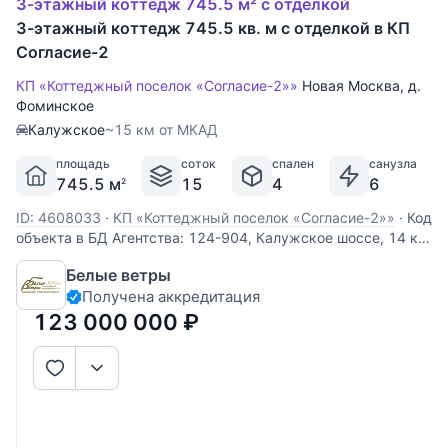
3-этажный коттедж 745.5 м² с отделкой
3-этажный коттедж 745.5 кв. м с отделкой в КП
Согласие-2
КП «Коттеджный поселок «Согласие-2»»
Новая Москва
,
д.
Фоминское
Калужское
~15 км от МКАД
площадь
соток
спален
санузла
745.5 м
15
4
6
2
ID: 4608033
·
КП «Коттеджный поселок «Согласие-2»»
·
Код
объекта в БД Агентства: 124-904, Калужское шоссе, 14 км
от МКАД, Согласие-2 КП (Фоминское). Качественный,
Белые ветры
фундаментально построенный дом в неоклассическом
Получена аккредитация
стиле в известном, обжитом посёлке. Функциональная
планировка, высокие потолки с
123 000 000
₽