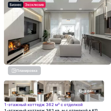
Бизнес
Эксклюзив
Планировка
Еще фото
1-этажный коттедж 362 м² с отделкой
1-этажный коттедж 362 кв. м с отделкой в КП