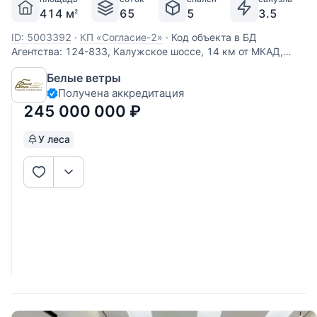
414 м
65
5
3.5
2
ID: 5003392
·
КП «Согласие-2»
·
Код объекта в БД
Агентства: 124-833, Калужское шоссе, 14 км от МКАД,
Согласие-2 КП (Фоминское). Новый суперсовременный
Белые ветры
одноэтажный дом. Стильная отделка "под ключ",
Получена аккредитация
меблирован всей основной мебелью. Плоская кровля,
впечатляющий фасад,
245 000 000
₽
У леса