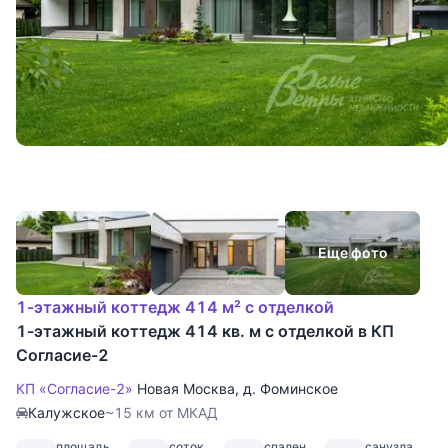
Еще фото
1-этажный коттедж 414 м² с отделкой
1-этажный коттедж 414 кв. м с отделкой в КП
Согласие-2
КП «Согласие-2»
Новая Москва
,
д. Фоминское
Калужское
~15 км от МКАД
площадь
соток
спален
санузла