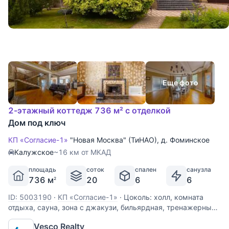
Еще фото
2-этажный коттедж 736 м² с отделкой
Дом под ключ
КП «Согласие-1»
"Новая Москва" (ТиНАО)
,
д. Фоминское
Калужское
~16 км от МКАД
площадь
соток
спален
санузла
736 м
20
6
6
2
ID: 5003190
·
КП «Согласие-1»
·
Цоколь: холл, комната
отдыха, сауна, зона с джакузи, бильярдная, тренажерный
зал, санузел, гладильная-постирочная. 1 этаж: холл, кухня-
Vesco Realty
столовая, гостиная с камином, вторым светом и выходом