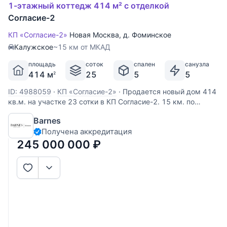
1-этажный коттедж 414 м² с отделкой
Согласие-2
КП «Согласие-2»
Новая Москва
,
д. Фоминское
Калужское
~15 км от МКАД
площадь
соток
спален
санузла
414 м
25
5
5
2
ID: 4988059
·
КП «Согласие-2»
·
Продается новый дом 414
кв.м. на участке 23 сотки в КП Согласие-2. 15 км. по
Калужскому шоссе. Высота потолков 3,4 м, в гостиной 4,6
Barnes
м. Планировка: Холл, гардеробная, гостиная с камином и
Получена аккредитация
выходом на террасу, столовая-кухня, мастер-спальня с с/
у и
245 000 000
₽