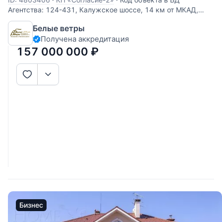
Агентства: 124-431, Калужское шоссе, 14 км от МКАД,
Согласие-2 КП (Фоминское). Меблированный дом с
Белые ветры
привлекательной современной архитектурой в стилистике
Получена аккредитация
Ф. Л. Райта, построен из дорогостоящих надёжных
материалов,
157 000 000
₽
Бизнес