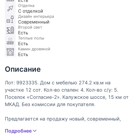
Есть
Отделка
С отделкой
Дизайн интерьера
Современный
Второй свет
Есть
Теплые полы
Есть
Камин дровяной
Есть
Описание
Лот: 9923335. Дом с мебелью 274.2 кв.м на
участке 12 cот. Кол-во спален: 4. Кол-во с/у: 5.
Поселок «Согласие-2». Калужское шоссе, 15 км от
МКАД. Без комиссии для покупателя.
Предлагается на продажу новый, современный,
одноэтажный дом под ключ с мебелью, общая
Подробнее
площадь строений 346.2 кв. м, в коттеджном