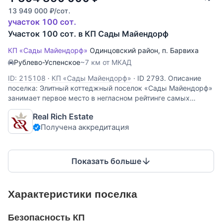
13 949 000
₽
/сот.
участок 100 сот.
Участок 100 сот. в КП Сады Майендорф
КП «Сады Майендорф»
Одинцовский район
,
п. Барвиха
Рублево-Успенское
~7 км от МКАД
ID: 215108
·
КП «Сады Майендорф»
·
ID 2793. Описание
поселка: Элитный коттеджный поселок «Сады Майендорф»
занимает первое место в негласном рейтинге самых
престижных подмосковных земель. Фешенебельные
Real Rich Estate
особняки богатых и влиятельных россиян стоят в глубине
Получена аккредитация
реликтового соснового
Показать больше
Характеристики поселка
Безопасность КП