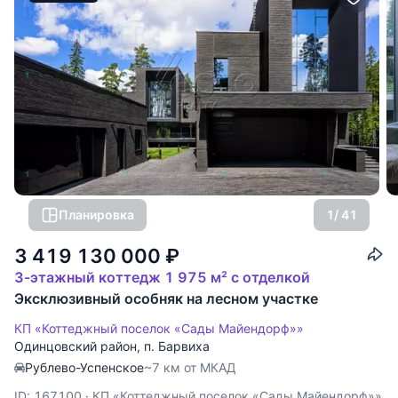
Планировка
1
/ 41
3 419 130 000
₽
3-этажный коттедж 1 975 м² с отделкой
Эксклюзивный особняк на лесном участке
КП «Коттеджный поселок «Сады Майендорф»»
Одинцовский район
,
п. Барвиха
Рублево-Успенское
~7 км от МКАД
ID: 167100
·
КП «Коттеджный поселок «Сады Майендорф»»