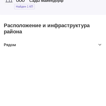
"ООО ""Сады Майендорф""
Найден 1 КП
Расположение и инфраструктура
района
Рядом
Выберите расстояние от объекта
До 2000 метров
Школы
Детские клубы
Детские сады
Поликлиники