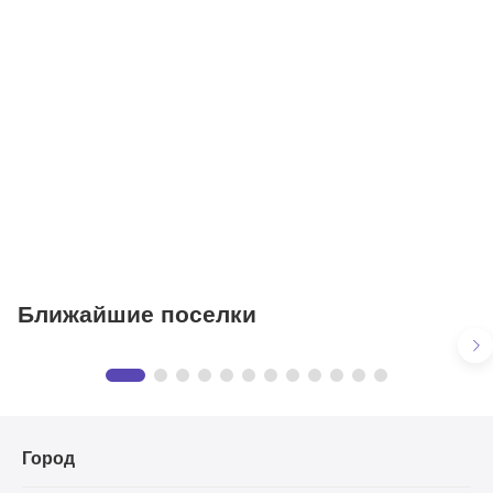
Больницы
Салоны красоты
Торговые центры
Фитнесы
Ветеринарные клиники
Ближайшие поселки
НПИЗ Барвиха
Предложения
в КП «НПИЗ Барвиха»
9 объектов
Город