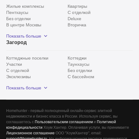
Жилые комплексы
Квартиры
Пентхаусы
С отделкой
Без отделки
Deluxe
В центре Москвы
Вторичка
Видовые
Эксклюзивы
Показать больше
Рядом с парком
Популярные локации
Загород
С панорамными окнами
Внутри Садового кольца
Коттеджные поселки
Коттеджи
Участки
Таунхаусы
С отделкой
Без отделки
Эксклюзивы
С бассейном
С лесным участком
Истринский район
Показать больше
Красногорский район
Минское шоссе
Все
0
Homehunter - первый полноценный онлайн-сервис элитной
недвижимости и бизнес класса в России. Используя сервис, вы
Сегодня
0
соглашаетесь с
Пользовательским соглашением
и
Политикой
конфедициальности
Хоум Хантер. Оплачивая услуги, вы принимаете
Вчера
0
Лицензионное соглашение
ООО "ХоумХантер", email:
support@homehunter.ru
. На информационном ресурсе применяются