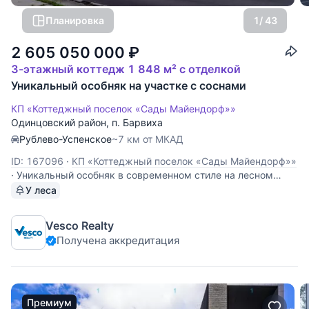
Планировка
1
/ 43
2 605 050 000
₽
3-этажный коттедж 1 848 м² с отделкой
Уникальный особняк на участке с соснами
КП «Коттеджный поселок «Сады Майендорф»»
Одинцовский район
,
п. Барвиха
Рублево-Успенское
~7 км от МКАД
ID: 167096
·
КП «Коттеджный поселок «Сады Майендорф»»
·
Уникальный особняк в современном стиле на лесном
участке в строго охраняемом элитном поселке Сады
У леса
Майендорф. В доме выполнена эксклюзивная
дизайнерская отделка с применением натурального
Vesco Realty
мрамора, керамогранита GRANITI FIANDRE, мебель и
Получена аккредитация
аксессуары
Премиум