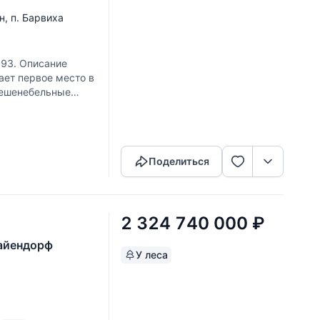
н
,
п. Барвиха
793. Описание
ет первое место в
Фешенебельные
вого соснового
Скопировать ссылку
Поделиться
2 324 740 000
₽
Майендорф
У леса