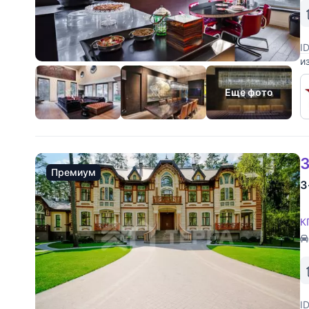
I
и
Б
0
Еще фото
3
Премиум
3
К
I