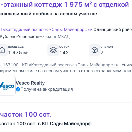
-этажный коттедж 1 975 м² с отделкой
ксклюзивный особняк на лесном участке
П «Коттеджный поселок «Сады Майендорф»»
Одинцовский райо
Рублево-Успенское
~7 км от МКАД
площадь
соток
спален
1 975 м
142
7
2
D: 167100
·
КП «Коттеджный поселок «Сады Майендорф»»
·
Уник
овременном стиле на лесном участке в строго охраняемом эли
айендорф. В доме выполнена эксклюзивная дизайнерская отде
Vesco Realty
атурального мрамора, керамогранита GRANITI FIANDRE, мебель 
Получена аккредитация
часток 100 сот.
часток 100 сот. в КП Сады Майендорф