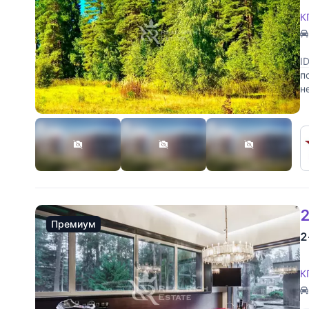
К
I
п
н
о
2
Премиум
2
К