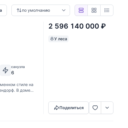
а
по умолчанию
2 596 140 000
₽
У леса
санузла
6
менном стиле на
ендорф. В доме
Скопировать ссылку
атурального
Поделиться