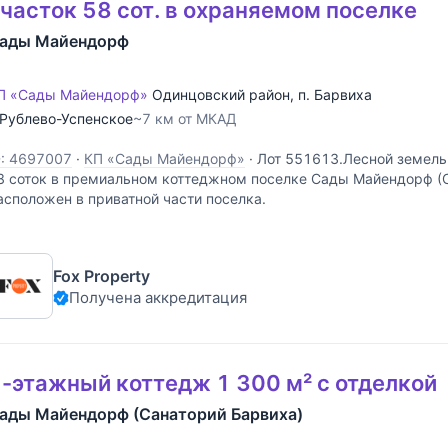
часток 58 сот. в охраняемом поселке
ады Майендорф
П «Сады Майендорф»
Одинцовский район
,
п. Барвиха
Рублево-Успенское
~7 км от МКАД
D: 4697007
·
КП «Сады Майендорф»
·
Лот 551613.Лесной земель
8 соток в премиальном коттеджном поселке Сады Майендорф (С
асположен в приватной части поселка.
Fox Property
Получена аккредитация
-этажный коттедж 1 300 м² с отделкой
ады Майендорф (Санаторий Барвиха)