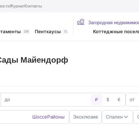
вости
Журнал
Контакты
Загородная недвижимо
ртаменты
Пентхаусы
Коттеджные посел
239
71
 Сады Майендорф
до
от
₽
$
€
Шоссе
Районы
Эксклюзив
Спален
1
2