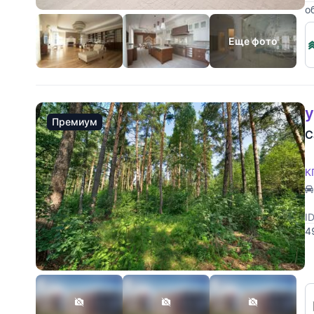
о
Еще фото
у
Премиум
С
К
I
4