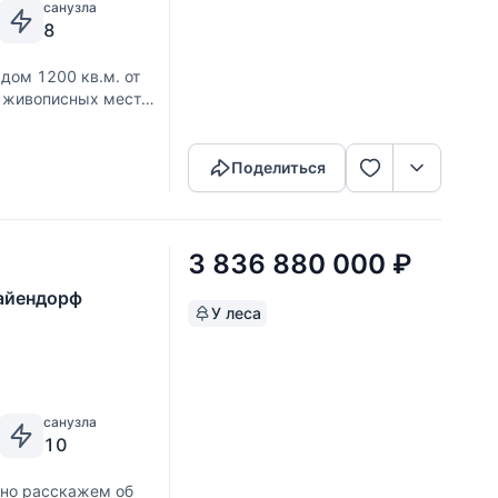
санузла
8
дом 1200 кв.м. от
х живописных мест
Скопировать ссылку
г дома на участке
Поделиться
3 836 880 000
₽
Майендорф
У леса
санузла
10
бно расскажем об