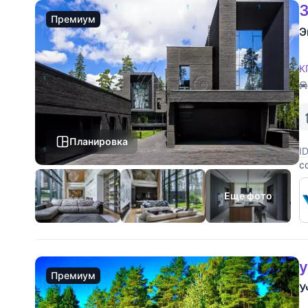
3
Премиум
Э
К
Планировка
I
с
М
н
Еще фото
у
Премиум
У