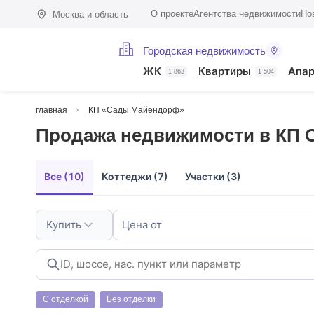
О проекте
Агентства недвижимости
Но
Москва и область
Городская недвижимость
ЖК
Квартиры
Апа
1 863
1 504
главная
КП «Сады Майендорф»
Продажа недвижимости в КП
Все (10)
Коттеджи (7)
Участки (3)
Купить
Цена от
С отделкой
Без отделки