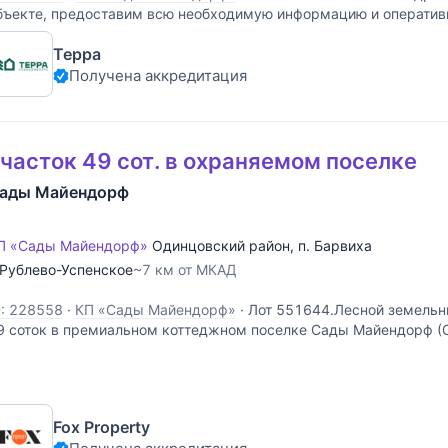
бъекте, предоставим всю необходимую информацию и оператив
Терра
Получена аккредитация
часток 49 сот. в охраняемом поселке
ады Майендорф
П «Сады Майендорф»
Одинцовский район
,
п. Барвиха
Рублево-Успенское
~7 км от МКАД
D: 228558
·
КП «Сады Майендорф»
·
Лот 551644.Лесной земельн
9 соток в премиальном коттеджном поселке Сады Майендорф (С
Fox Property