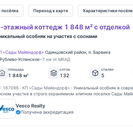
4
5+
 посёлка
Переход к карте
Характеристики посёлк
-этажный коттедж 1 848 м² с отделкой
никальный особняк на участке с соснами
П «Сады Майендорф»
Одинцовский район
,
п. Барвиха
Рублево-Успенское
~7 км от МКАД
площадь
соток
спален
1 848 м
132
5
2
D: 167096
·
КП «Сады Майендорф»
·
Уникальный особняк в совре
есном участке в строго охраняемом элитном поселке Сады Май
ыполнена эксклюзивная дизайнерская отделка с применением н
Vesco Realty
рамора, керамогранита GRANITI FIANDRE, мебель и аксессуары
Получена аккредитация