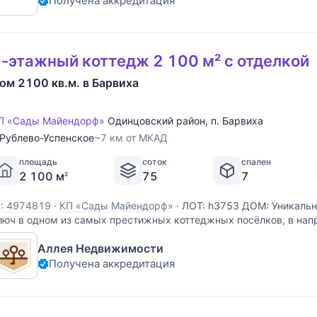
Получена аккредитация
-этажный коттедж 2 100 м² с отделкой
ом 2100 кв.м. в Барвиха
П «Сады Майендорф»
Одинцовский район
,
п. Барвиха
Рублево-Успенское
~7 км от МКАД
площадь
соток
спален
2 100 м
75
7
2
D: 4974819
·
КП «Сады Майендорф»
·
ЛОТ: h3753 ДОМ: Уникальн
люч в одном из самых престижных коттеджных посёлков, в нап
спенского шоссе. В доме выполнена продуманная архитектура 
Аллея Недвижимости
ланировка, для качественной жизни загородом
Получена аккредитация