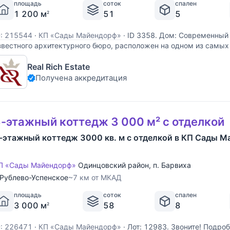
площадь
соток
спален
1 200 м
51
5
2
D: 215544
·
КП «Сады Майендорф»
·
ID 3358. Дом: Современный 
звестного архитектурного бюро, расположен на одном из самы
арвихи - на бывшей территории одноименного санатория. Вокру
Real Rich Estate
,51 Га раскинулся живописный, ухоженный парк
Получена аккредитация
-этажный коттедж 3 000 м² с отделкой
-этажный коттедж 3000 кв. м с отделкой в КП Сады 
П «Сады Майендорф»
Одинцовский район
,
п. Барвиха
Рублево-Успенское
~7 км от МКАД
площадь
соток
спален
3 000 м
58
8
2
D: 226471
·
КП «Сады Майендорф»
·
Лот: 12983. Звоните! Подро