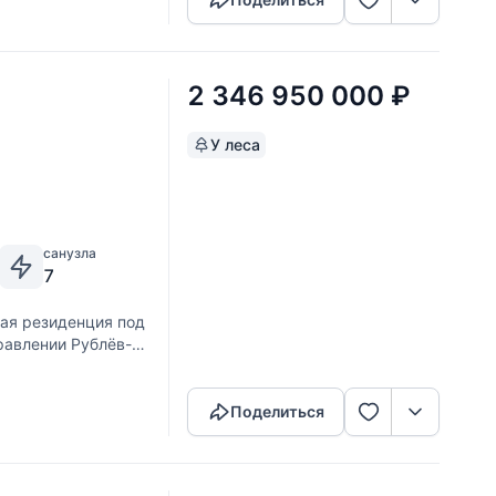
2 346 950 000
₽
У леса
санузла
7
ая резиденция под
равлении Рублёв-
Скопировать ссылку
с функциональной
Поделиться