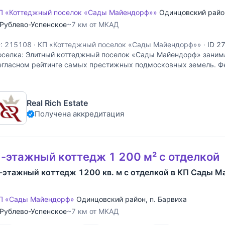
П «Коттеджный поселок «Сады Майендорф»»
Одинцовский райо
Рублево-Успенское
~7 км от МКАД
D: 215108
·
КП «Коттеджный поселок «Сады Майендорф»»
·
ID 2
оселка: Элитный коттеджный поселок «Сады Майендорф» занима
егласном рейтинге самых престижных подмосковных земель. 
собняки богатых и влиятельных россиян стоят в глубине реликто
Real Rich Estate
Получена аккредитация
-этажный коттедж 1 200 м² с отделкой
-этажный коттедж 1200 кв. м с отделкой в КП Сады 
П «Сады Майендорф»
Одинцовский район
,
п. Барвиха
Рублево-Успенское
~7 км от МКАД