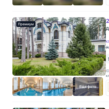
2
Премиум
Д
К
I
к
У
п
Еще фото