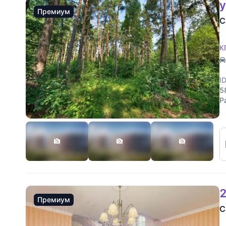
у
Премиум
С
К
I
5
Р
2
Премиум
С