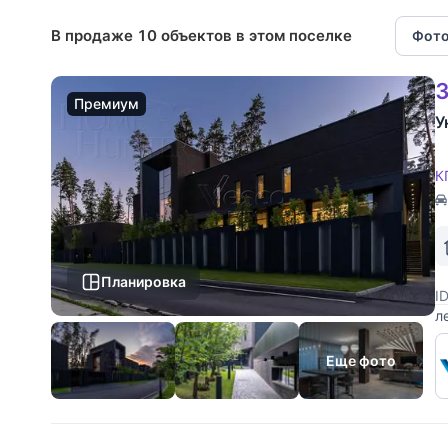
В продаже 10 объектов в этом поселке
Фото
3
Премиум
У
К
Планировка
I
л
в
м
Еще фото