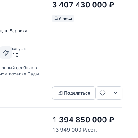
3 407 430 000
₽
У леса
н
,
п. Барвиха
санузла
10
альный особняк в
тном поселке Сады
Скопировать ссылку
лка с применением
и аксессуары от
Поделиться
1 394 850 000
₽
13 949 000
₽
/сот.