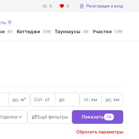
Регистрация и вход
0
0
сть
ки
Коттеджи
Таунхаусы
Участки
917
3 259
229
1 059
до, м²
Сот. от
до
от, км
до, км
Отделка
Ещё фильтры
Показать
10
Сбросить параметры
3