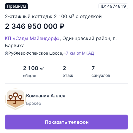
Премиум
ID: 4974819
2-этажный коттедж 2 100 м² с отделкой
2 346 950 000
₽
КП «Сады Майендорф»
,
Одинцовский район
,
п.
Барвиха
Рублево-Успенское шоссе,
~7 км от МКАД
2 100
2
7
м
2
этаж
санузлов
общая
Компания Аллея
Брокер
Показать телефон