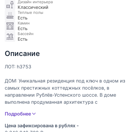
Дизайн интерьера
Классический
Теплые полы
Есть
Камин
Есть
Бассейн
Есть
Описание
ЛОТ: h3753
ДОМ: Уникальная резиденция под ключ в одном из
самых престижных коттеджных посёлков, в
направлении Рублёв-Успенского шоссе. В доме
выполнена продуманная архитектура с
функциональной планировка, для качественной
Подробнее
жизни загородом высокого уровня. В доме
предусмотрен спа комплекс с бассейном для
Цена зафиксирована в рублях -
отдыха и лифт для удобства перемещения.