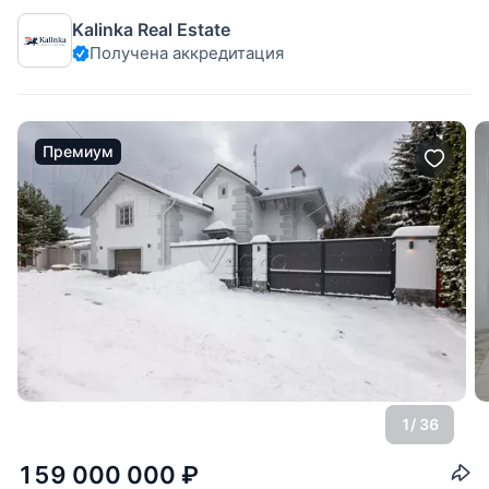
Планировка дома: 1 этаж: гостиная с камином и выходом
Kalinka Real Estate
на террасу, столовая с кухней-баром
Получена аккредитация
Премиум
1
/ 36
159 000 000
₽