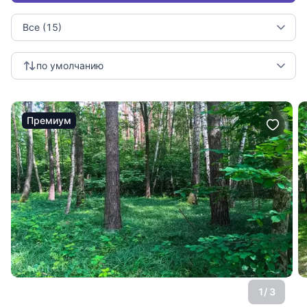
Все (15)
по умолчанию
Премиум
1
/ 3