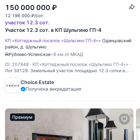
150 000 000
₽
12 196 000
₽
/сот.
участок 12.3 сот.
Участок 12.3 сот. в КП Шульгино ГП-4
КП «Коттеджный поселок «Шульгино ГП-4»»
Одинцовский
район
,
д. Шульгино
Рублево-Успенское
~6 км от МКАД
ID: 207848
·
КП «Коттеджный поселок «Шульгино ГП-4»»
·
Лот 39129. Земельный участок площадью 12.3 сотки в
охраняемом КП "Шульгино ГП-4". На участке расположены
Choice Estate
строения под снос, центральные коммуникации заведены.
Получена аккредитация
Коттеджный поселок Шульгино ГП-4 располагается всего в
7 километрах от МКАД по Рублево
Премиум