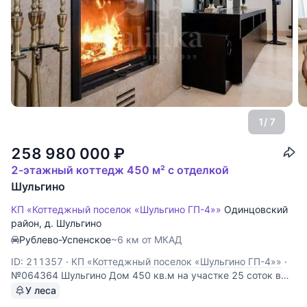
1
/ 7
258 980 000
₽
2-этажный коттедж 450 м² с отделкой
Шульгино
КП «Коттеджный поселок «Шульгино ГП-4»»
Одинцовский
район
,
д. Шульгино
Рублево-Успенское
~6 км от МКАД
ID: 211357
·
КП «Коттеджный поселок «Шульгино ГП-4»»
·
№064364 Шульгино Дом 450 кв.м на участке 25 соток в
охраняемом коттеджном поселке Шульгино-4. На участке
У леса
также расположен гараж и квартира для персонала.