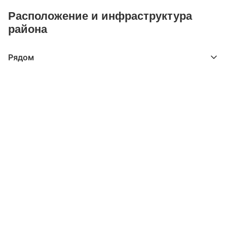
Расположение и инфраструктура
района
Рядом
Выберите расстояние от объекта
До 2000 метров
Школы
Детские клубы
Детские сады
Поликлиники
Больницы
Салоны красоты