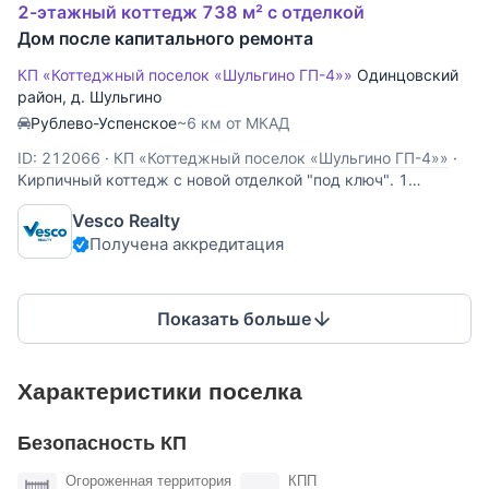
2-этажный коттедж 738 м² с отделкой
Дом после капитального ремонта
КП «Коттеджный поселок «Шульгино ГП-4»»
Одинцовский
район
,
д. Шульгино
Рублево-Успенское
~6 км от МКАД
ID: 212066
·
КП «Коттеджный поселок «Шульгино ГП-4»»
·
Кирпичный коттедж с новой отделкой "под ключ". 1
уровень: прихожая, кухня, гостиная с камином, санузел,
Vesco Realty
закрытая терраса; 2 уровень: гостевая спальня; 3 уровень:
Получена аккредитация
2 спальни, 2 санузла; Цоколь: бильярдная комната,
каминный зал, санузел. На
Показать больше
Характеристики поселка
Безопасность КП
Огороженная территория
КПП