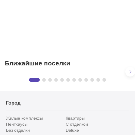
Торговые центры
Фитнесы
Ветеринарные клиники
Ближайшие поселки
Барвиха Хиллс | Barvikha Hills
Предложения
в КП «Барвиха Хиллс | Barvikha Hills»
3 объекта
Город
Жилые комплексы
Квартиры
Пентхаусы
С отделкой
Без отделки
Deluxe