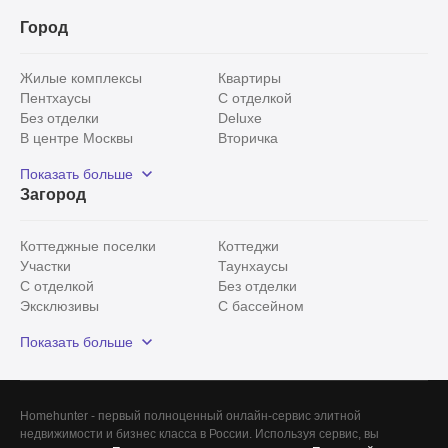
5 объектов
Город
Жилые комплексы
Квартиры
Пентхаусы
С отделкой
Без отделки
Deluxe
В центре Москвы
Вторичка
Видовые
Эксклюзивы
Показать больше
Рядом с парком
Популярные локации
Загород
С панорамными окнами
Внутри Садового кольца
Коттеджные поселки
Коттеджи
Участки
Таунхаусы
С отделкой
Без отделки
Эксклюзивы
С бассейном
С лесным участком
Истринский район
Показать больше
Красногорский район
Минское шоссе
Все
0
Homehunter - первый полноценный онлайн-сервис элитной
недвижимости и бизнес класса в России. Используя сервис, вы
Сегодня
0