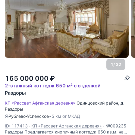
1
/ 32
165 000 000
₽
2-этажный коттедж 650 м² с отделкой
Раздоры
КП «Рассвет Афганская деревня»
Одинцовский район
,
д.
Раздоры
Рублево-Успенское
~5 км от МКАД
ID: 117413
·
КП «Рассвет Афганская деревня»
·
№009235
Раздоры Предлагается кирпичный коттедж 650 кв.м. на