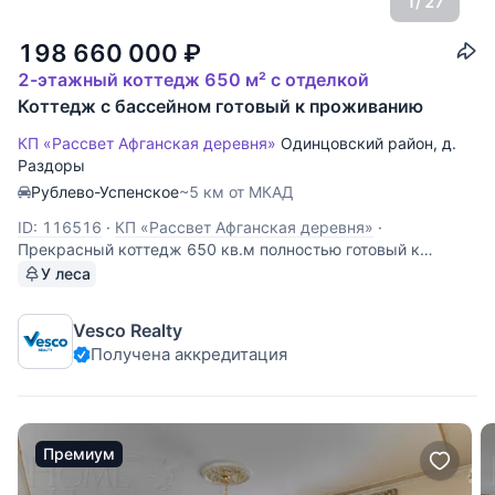
1
/ 27
198 660 000
₽
2-этажный коттедж 650 м² с отделкой
Коттедж с бассейном готовый к проживанию
КП «Рассвет Афганская деревня»
Одинцовский район
,
д.
Раздоры
Рублево-Успенское
~5 км от МКАД
ID: 116516
·
КП «Рассвет Афганская деревня»
·
Прекрасный коттедж 650 кв.м полностью готовый к
проживанию на лесном участке 15 соток. 6 спален,
У леса
гостиная с камином, зимний сад, бассейн, сауна, спортзал.
На участке расположен дом для персонала площадью 100
Vesco Realty
кв.м. с 2 спальнями. Цоколь: бассейн,
Получена аккредитация
Премиум