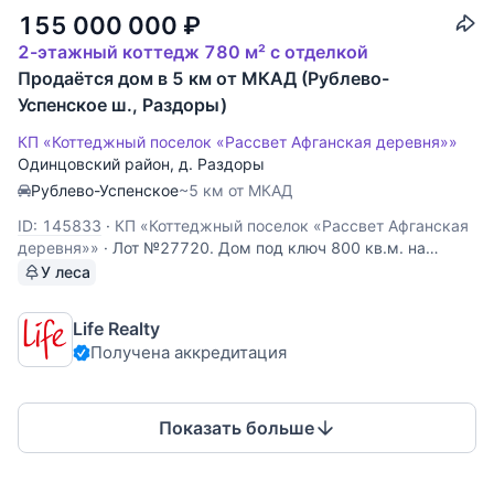
155 000 000
₽
2-этажный коттедж 780 м² с отделкой
Продаётся дом в 5 км от МКАД (Рублево-
Успенское ш., Раздоры)
КП «Коттеджный поселок «Рассвет Афганская деревня»»
Одинцовский район
,
д. Раздоры
Рублево-Успенское
~5 км от МКАД
ID: 145833
·
КП «Коттеджный поселок «Рассвет Афганская
деревня»»
·
Лот №27720. Дом под ключ 800 кв.м. на
участке 15.00 соток. Количество спален: 5. Коттеджный
У леса
посёлок «Рассвет», Рублево-Успенское шоссе, 5 км от
МКАД. Живописный участок в охраняемом коттеджном
Life Realty
поселке в Раздорах. Просторный меблированный дом,
Получена аккредитация
Показать больше