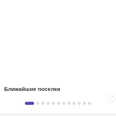
Детские сады
Поликлиники
Больницы
Салоны красоты
Торговые центры
Фитнесы
Ветеринарные клиники
Ближайшие поселки
Флоранс | Florans
Предложения
в КП «Флоранс | Florans»