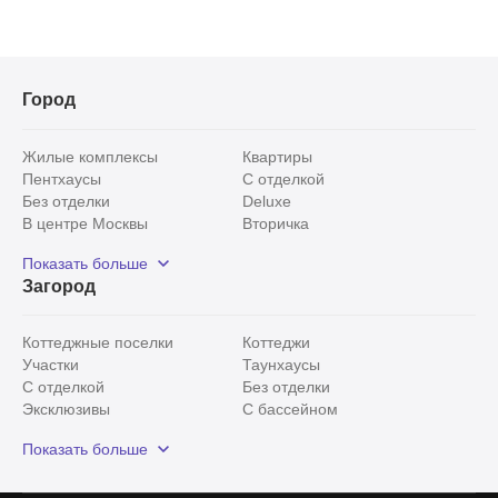
Город
Жилые комплексы
Квартиры
Пентхаусы
С отделкой
Без отделки
Deluxe
В центре Москвы
Вторичка
Видовые
Эксклюзивы
Показать больше
Рядом с парком
Популярные локации
Загород
С панорамными окнами
Внутри Садового кольца
Коттеджные поселки
Коттеджи
Участки
Таунхаусы
С отделкой
Без отделки
Эксклюзивы
С бассейном
С лесным участком
Истринский район
Показать больше
Красногорский район
Минское шоссе
Все
0