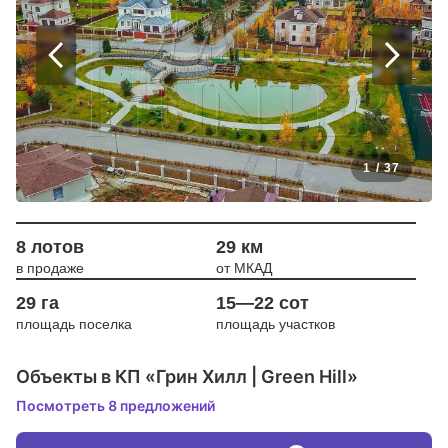
1
/
37
8 лотов
29 км
в продаже
от МКАД
29 га
15—22 сот
площадь поселка
площадь участков
Объекты в КП «Грин Хилл | Green Hill»
Посмотреть 8 предложений