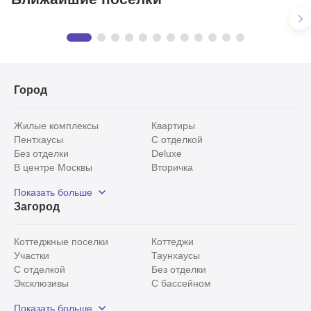
Крона
Предложения
в КП «Крона»
18 объектов
Город
Жилые комплексы
Квартиры
Пентхаусы
С отделкой
Без отделки
Deluxe
В центре Москвы
Вторичка
Видовые
Эксклюзивы
Показать больше
Рядом с парком
Популярные локации
Загород
С панорамными окнами
Внутри Садового кольца
Коттеджные поселки
Коттеджи
Участки
Таунхаусы
С отделкой
Без отделки
Эксклюзивы
С бассейном
С лесным участком
Истринский район
Показать больше
Красногорский район
Минское шоссе