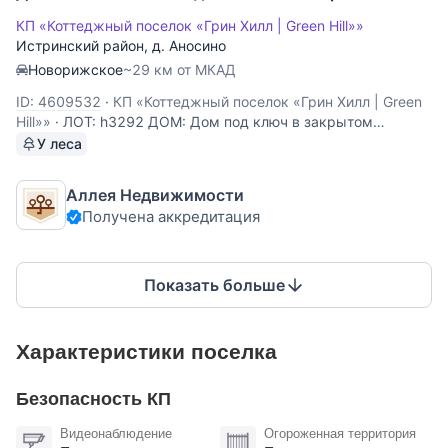
КП «Коттеджный поселок «Грин Хилл | Green Hill»»
Истринский район
,
д. Аносино
Новорижское
~29 км от МКАД
ID: 4609532
·
КП «Коттеджный поселок «Грин Хилл | Green
Hill»»
·
ЛОТ: h3292 ДОМ: Дом под ключ в закрытом
охраняемом посёлке премиум класса. Полностью
У леса
меблирован и готов к проживанию. В доме высокие
потолки и современный ремонт с использованием
Аллея Недвижимости
натуральных материалов: мрамор, дерево. В спальнях
Получена аккредитация
отдельные
Показать больше
Характеристики поселка
Безопасность КП
Видеонаблюдение
Огороженная территория