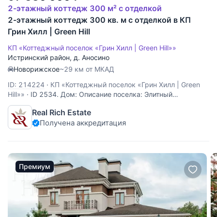
2-этажный коттедж 300 м² с отделкой
2-этажный коттедж 300 кв. м с отделкой в КП
Грин Хилл | Green Hill
КП «Коттеджный поселок «Грин Хилл | Green Hill»»
Истринский район
,
д. Аносино
Новорижское
~29 км от МКАД
ID: 214224
·
КП «Коттеджный поселок «Грин Хилл | Green
Hill»»
·
ID 2534. Дом: Описание поселка: Элитный
коттеджный поселок “Грин Хилл” стоит в заповедных
Real Rich Estate
местах Подмосковья,между чистым природным озером,
Получена аккредитация
вековым лесом и “женской Оптиной Пустынью” - так
местные жители называют Аносинский женский
монастырь.
Премиум