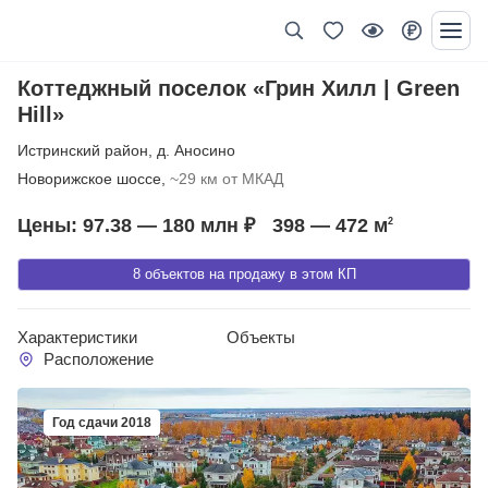
Коттеджный поселок «Грин Хилл | Green
Hill»
Истринский район
,
д. Аносино
Новорижское шоссе,
~29 км от МКАД
Цены: 97.38 — 180 млн ₽
398 — 472
м
2
8 объектов на продажу в этом КП
Характеристики
Объекты
Расположение
Год сдачи 2018