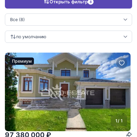
Открыть фильтр
8
Все (8)
по умолчанию
Премиум
1
/ 1
97 380 000
₽