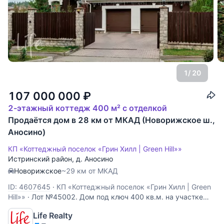
1
/ 20
107 000 000
₽
2-этажный коттедж 400 м² с отделкой
Продаётся дом в 28 км от МКАД (Новорижское ш.,
Аносино)
КП «Коттеджный поселок «Грин Хилл | Green Hill»»
Истринский район
,
д. Аносино
Новорижское
~29 км от МКАД
ID: 4607645
·
КП «Коттеджный поселок «Грин Хилл | Green
Hill»»
·
Лот №45002. Дом под ключ 400 кв.м. на участке
18.00 соток. Количество спален: 4. Коттеджный посёлок
Life Realty
«Грин Хилл», Новорижское шоссе, 28 км от МКАД. Участок