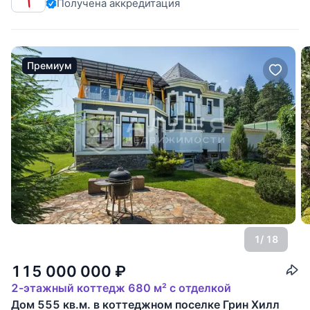
Получена аккредитация
правильной прямоугольной формы, выполнен
ландшафтный дизайн. Система автополива. Охраняемый
Премиум
1
/ 18
115 000 000
₽
2-этажный коттедж 680 м² с отделкой
Дом 555 кв.м. в коттеджном поселке Грин Хилл