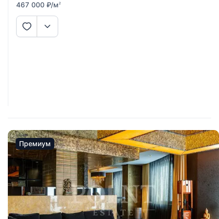
467 000
₽
/м
2
Премиум