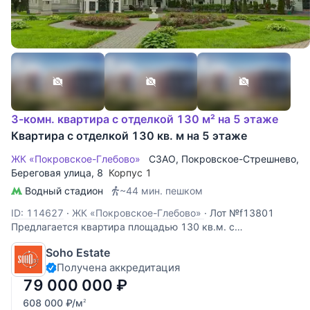
3-комн. квартира с отделкой 130 м² на 5 этаже
Квартира с отделкой 130 кв. м на 5 этаже
ЖК «Покровское-Глебово»
СЗАО
,
Покровское-Стрешнево
,
Береговая улица
, 8
Корпус 1
Водный стадион
~44 мин. пешком
ID: 114627
·
ЖК «Покровское-Глебово»
·
Лот №f13801
Предлагается квартира площадью 130 кв.м. с
качественным ремонтом и полностью меблирована. В
Soho Estate
квартире спланирована кухня, гостиная, 2 спальни, 2
Получена аккредитация
ванных комнаты, гардеробная, гостевой с/узел.
79 000 000
₽
608 000
₽
/м
2