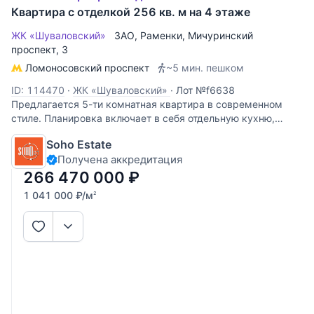
Квартира с отделкой 256 кв. м на 4 этаже
ЖК «Шуваловский»
ЗАО
,
Раменки
,
Мичуринский
проспект
, 3
Ломоносовский проспект
~5 мин. пешком
ID: 114470
·
ЖК «Шуваловский»
·
Лот №f6638
Предлагается 5-ти комнатная квартира в современном
стиле. Планировка включает в себя отдельную кухню,
кухню-гостиную, 2 детские спальни с игровой комнатой,
Soho Estate
ученическая, кабинет и хозяйская спальня, 3 ванных
Получена аккредитация
комнаты и гостевой санузел. В
266 470 000
₽
1 041 000
₽
/м
2