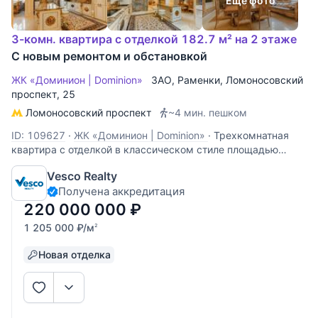
Еще фото
3-комн. квартира с отделкой 182.7 м² на 2 этаже
С новым ремонтом и обстановкой
ЖК «Доминион | Dominion»
ЗАО
,
Раменки
,
Ломоносовский
проспект
, 25
Ломоносовский проспект
~4 мин. пешком
ID: 109627
·
ЖК «Доминион | Dominion»
·
Трехкомнатная
квартира с отделкой в классическом стиле площадью
182,7 квадратных метров. Расположена на 2 этаже пятого
Vesco Realty
корпуса ЖК Доминион по Ломоносовскому проспекту.
Получена аккредитация
Всего 2 квартиры на этаже. Пространство спланировано
как: просторная гостиная 34
220 000 000
₽
1 205 000
₽
/м
2
Новая отделка