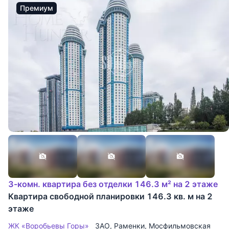
Премиум
3-комн. квартира без отделки 146.3 м² на 2 этаже
Квартира свободной планировки 146.3 кв. м на 2
этаже
ЖК «Воробьевы Горы»
ЗАО
,
Раменки
,
Мосфильмовская