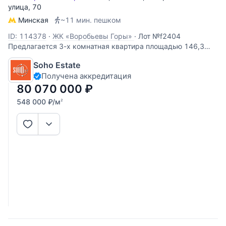
улица
, 70
Минская
~11 мин. пешком
ID: 114378
·
ЖК «Воробьевы Горы»
·
Лот №f2404
Предлагается 3-х комнатная квартира площадью 146,3
кв.м. без отделки свободной планировки. В квартире
Soho Estate
можно спланировать: кухню, гостиную, 2 спальни, 2
Получена аккредитация
ванных комнаты, 2 гардеробных комнаты, гостевой с/узел.
ЖК премиум класса Воробьевы
80 070 000
₽
548 000
₽
/м
2