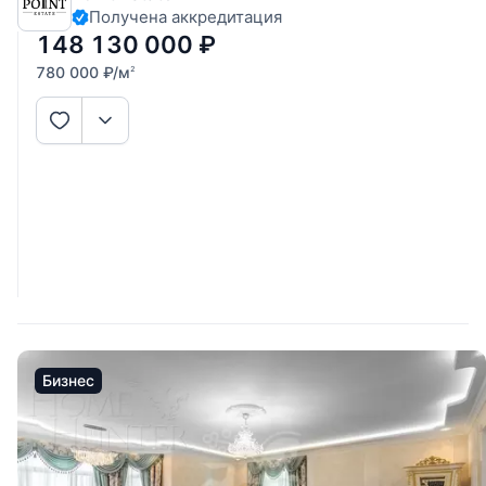
Получена аккредитация
объединенная с кухней и зоной столовой, спальня со своим
санузлом и гардеробной,
148 130 000
₽
780 000
₽
/м
2
Бизнес