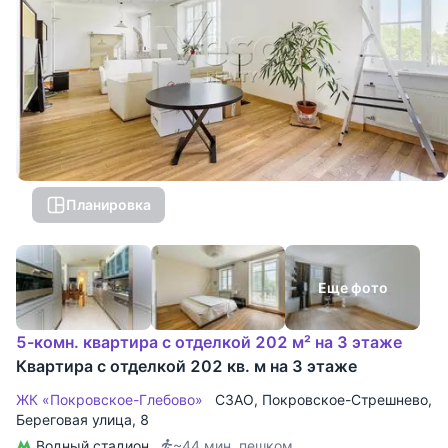
Планировка
Еще фото
5-комн. квартира с отделкой 202 м² на 3 этаже
Квартира с отделкой 202 кв. м на 3 этаже
ЖК «Покровское-Глебово»
СЗАО
,
Покровское-Стрешнево
,
Береговая улица
, 8
Водный стадион
~44 мин. пешком