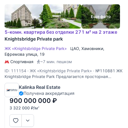
Еще фото
5-комн. квартира без отделки 271 м² на 2 этаже
Knightsbridge Private park
ЖК «Knightsbridge Private Park»
ЦАО
,
Хамовники
,
Ефремова улица
, 19
Спортивная
~7 мин. пешком
ID: 111154
·
ЖК «Knightsbridge Private Park»
·
№110881 ЖК
Knightsbridge Private Park Предлагается просторная
квартира в чистовой отделке white box. Спланировано:
Kalinka Real Estate
гостиная, кухня, 3 спальни с гардеробными и санузлами,
Получена аккредитация
кабинет, постирочная. В стоимость входит два
машиноместа. Окна выходят во
900 000 000
₽
3 322 000
₽
/м
2