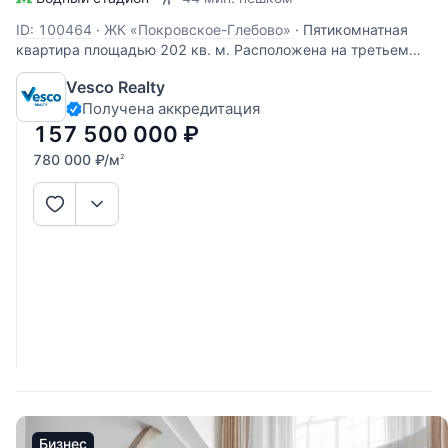
ID: 100464
·
ЖК «Покровское-Глебово»
·
Пятикомнатная
квартира площадью 202 кв. м. Расположена на третьем
этаже жилого комплекса «Покровское-Глебово».
Vesco Realty
Пространство спланировано как: кухня-столовая-гостиная,
Получена аккредитация
мастер-спальня, две детские комнаты, кабинет,
постирочная, 2 ванные комнаты,
157 500 000
₽
780 000
₽
/м
2
Бизнес