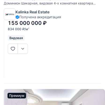
Доминион Шикарная, видовая 4-х комнатная квартира
площадью 194 кв.м. в Жилом комплексе "Доминион".
Kalinka Real Estate
Функциональная планировка предполагает кухню-
Получена аккредитация
гостиную и 3 спальни. Сделан эксклюзивный дизайнерский
ремонт, вся мебель и техника ведущих
155 000 000
₽
834 000
₽
/м
2
Видовая
Премиум