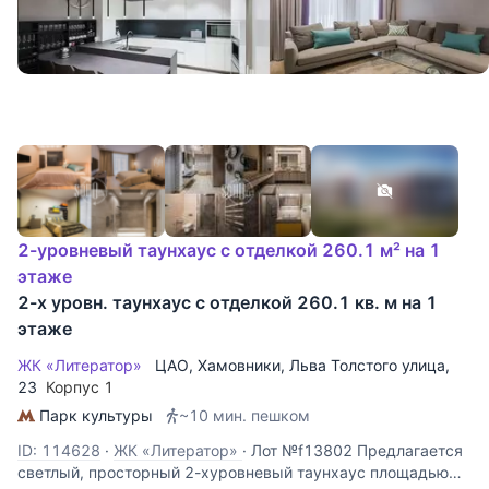
2-уровневый таунхаус с отделкой 260.1 м² на 1
этаже
2-х уровн. таунхаус с отделкой 260.1 кв. м на 1
этаже
ЖК «Литератор»
ЦАО
,
Хамовники
,
Льва Толстого улица
,
23
Корпус 1
Парк культуры
~10 мин. пешком
ID: 114628
·
ЖК «Литератор»
·
Лот №f13802 Предлагается
светлый, просторный 2-хуровневый таунхаус площадью