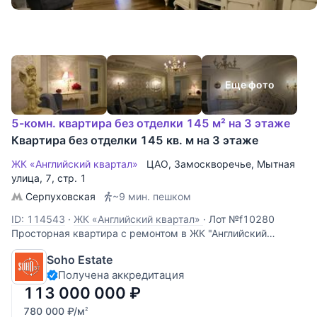
Еще фото
5-комн. квартира без отделки 145 м² на 3 этаже
Квартира без отделки 145 кв. м на 3 этаже
ЖК «Английский квартал»
ЦАО
,
Замоскворечье
,
Мытная
улица
, 7, стр. 1
Серпуховская
~9 мин. пешком
ID: 114543
·
ЖК «Английский квартал»
·
Лот №f10280
Просторная квартира с ремонтом в ЖК "Английский
квартал". Вся мебель и необходимая техника уже в
Soho Estate
квартире. В отделке использовались исключительно
Получена аккредитация
дорогие материалы, весь ремонт абсолютно новый. В
квартире спланировано 4 изолированные
113 000 000
₽
780 000
₽
/м
2