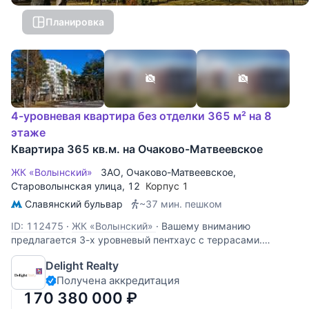
Планировка
4-уровневая квартира без отделки 365 м² на 8
этаже
Квартира 365 кв.м. на Очаково-Матвеевское
ЖК «Волынский»
ЗАО
,
Очаково-Матвеевское
,
Староволынская улица
, 12
Корпус 1
Славянский бульвар
~37 мин. пешком
ID: 112475
·
ЖК «Волынский»
·
Вашему вниманию
предлагается 3-х уровневый пентхаус с террасами.
Квартира свободной планировки. В квартире имеется
Delight Realty
выход под дровяной камин. Установлено центральное
Получена аккредитация
кондиционирование и приточно-вытяжная вентиляция.
Высокие потолки - 3,40 метра.
170 380 000
₽