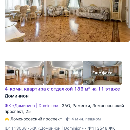
Еще фото
4-комн. квартира с отделкой 186 м² на 11 этаже
Доминион
ЖК «Доминион | Dominion»
ЗАО
,
Раменки
,
Ломоносовский
проспект
, 25
Ломоносовский проспект
~4 мин. пешком
ID: 113068
·
ЖК «Доминион | Dominion»
·
№113546 ЖК