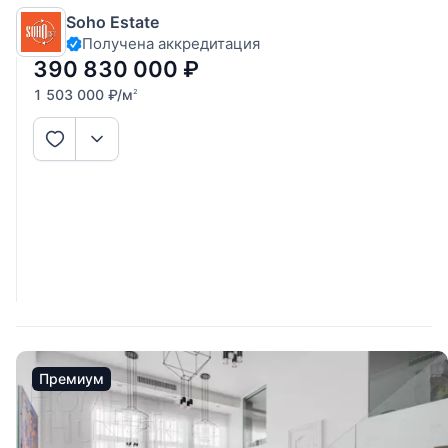
260,1 кв.м. с отделкой, мебелью и панорамными окнами в
Soho Estate
пол. На 1-м: кухня, гостиная с большой обеденной зоной и
Получена аккредитация
выходом на террасу, гостевой с/узел, холл. 2 этаж: мастер
390 830 000
₽
1 503 000
₽
/м
2
Премиум