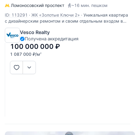
Ломоносовский проспект
~16 мин. пешком
ID: 113291
·
ЖК «Золотые Ключи 2»
·
Уникальная квартира
с дизайнерским ремонтом и своим отдельным входом в
ЖК "Золотые ключи-2"! Общая площадь квартиры,
Vesco Realty
расположенной на 2 этаже, составляет 91,6 кв.м.
Получена аккредитация
Планировка: кухня-столовая совмещена с гостиной,
хозяйская спальня со своей
100 000 000
₽
1 087 000
₽
/м
2