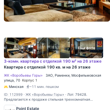
Еще фото
3-комн. квартира с отделкой 190 м² на 26 этаже
Квартира с отделкой 190 кв. м на 26 этаже
ЖК «Воробьевы Горы»
ЗАО
,
Раменки
,
Мосфильмовская
улица
, 70
Корпус 1
Минская
~11 мин. пешком
ID: 112999
·
ЖК «Воробьевы Горы»
·
Лот: 79428.
Предлагается к продаже стильная трехкомнатная
квартира с дизайнерским ремонтом площадью 190 кв.м. в
Point Estate
ЖК "Воробьевы Горы". Комфортная планировка: гостиная,