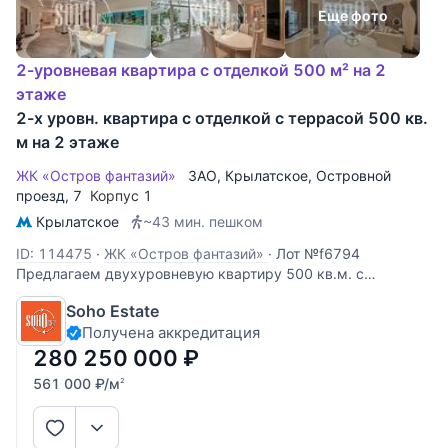
Еще фото
2-уровневая квартира с отделкой 500 м² на 2
этаже
2-х уровн. квартира с отделкой с террасой 500 кв.
м на 2 этаже
ЖК «Остров фантазий»
ЗАО
,
Крылатское
,
Островной
проезд
, 7
Корпус 1
Крылатское
~43 мин. пешком
ID: 114475
·
ЖК «Остров фантазий»
·
Лот №f6794
Предлагаем двухуровневую квартиру 500 кв.м. с
красивым дизайнерским ремонтом в стиле современная
Soho Estate
классика. 1 уровень: гостиная с выходом на террасу,
Получена аккредитация
зимний сад, 4 изолированные комнаты, гардеробные
комнаты, 2 санузла, постирочная 2 уровень
280 250 000
₽
561 000
₽
/м
2