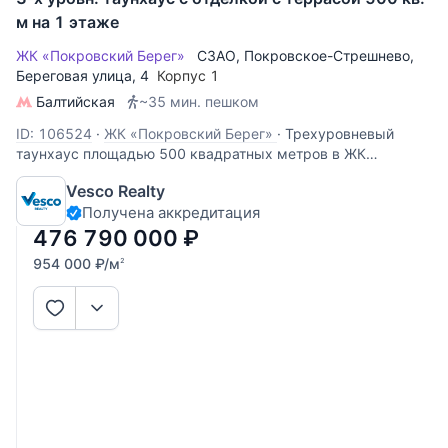
м на 1 этаже
ЖК «Покровский Берег»
СЗАО
,
Покровское-Стрешнево
,
Береговая улица
, 4
Корпус 1
Балтийская
~35 мин. пешком
ID: 106524
·
ЖК «Покровский Берег»
·
Трехуровневый
таунхаус площадью 500 квадратных метров в ЖК
Покровский Берег. Выполнена качественная отделка в
Vesco Realty
современном стиле, грамотно спланировано пространство.
Получена аккредитация
Цоколь с окнами распланирован на гостиную-кинотеатр,
кухню с барной стойкой,
476 790 000
₽
954 000
₽
/м
2