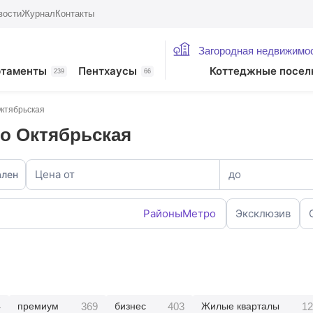
вости
Журнал
Контакты
Загородная недвижимо
ртаменты
Пентхаусы
Коттеджные посел
239
66
ктябрьская
о Октябрьская
Цена от
до
ален
Районы
Метро
Эксклюзив
4
369
403
12
премиум
бизнес
Жилые кварталы