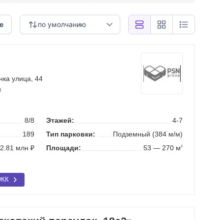
е
по умолчанию
нка улица
, 44
м
8/8
Этажей:
4-7
189
Тип парковки:
Подземный (384 м/м)
2.81 млн ₽
Площади:
53 — 270 м
2
 ЖК