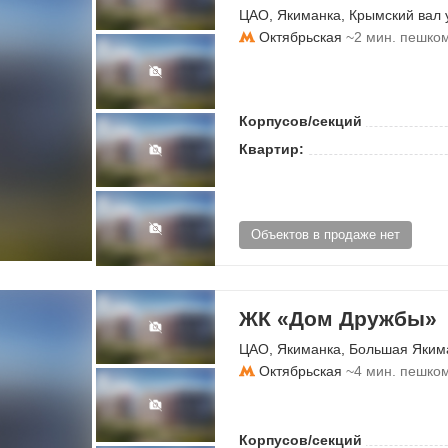
ЦАО
,
Якиманка
,
Крымский вал 
Октябрьская
~2 мин. пешко
Корпусов/секций
Квартир:
Объектов в продаже нет
ЖК «Дом Дружбы»
ЦАО
,
Якиманка
,
Большая Яким
Октябрьская
~4 мин. пешко
Корпусов/секций