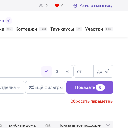
Регистрация и вход
0
0
сть
ки
Коттеджи
Таунхаусы
Участки
917
3 261
229
1 060
от
до, м²
₽
$
€
Отделка
Ещё фильтры
Показать
8
Сбросить параметры
3
286
клубные дома
Показать все подборки