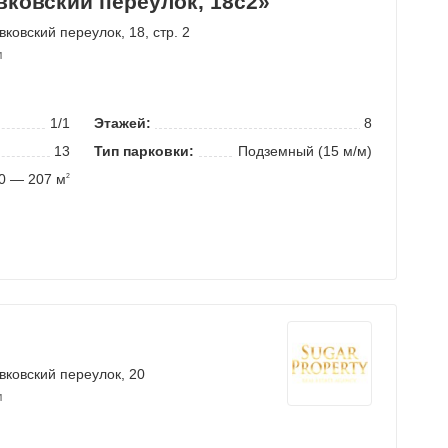
вковский переулок, 18с2»
вковский переулок
, 18, стр. 2
м
1/1
Этажей:
8
13
Тип парковки:
Подземный (15 м/м)
0 — 207 м
2
вковский переулок
, 20
м