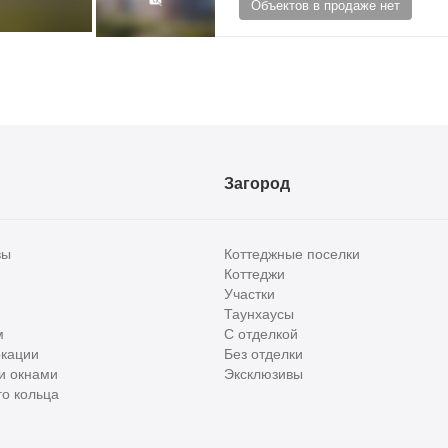
Объектов в продаже нет
Загород
вы
Коттеджные поселки
Коттеджи
Участки
Таунхаусы
м
С отделкой
кации
Без отделки
и окнами
Эксклюзивы
о кольца