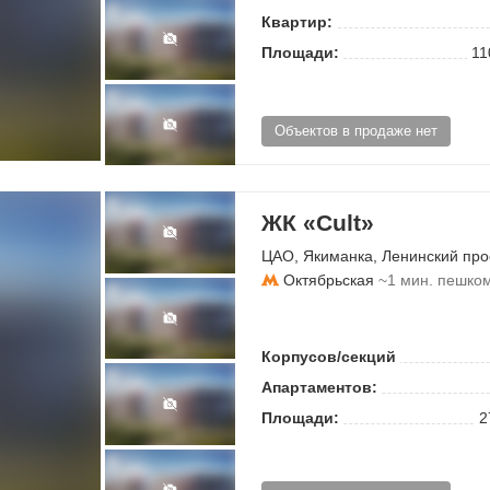
Квартир:
Площади:
11
Объектов в продаже нет
ЖК «Cult»
ЦАО
,
Якиманка
,
Ленинский про
Октябрьская
~1 мин. пешко
Корпусов/секций
Апартаментов:
Площади:
2