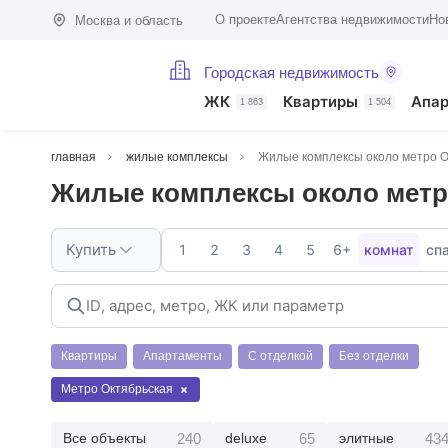
О проекте
Агентства недвижимости
Но
Москва и область
Городская недвижимость
ЖК
Квартиры
Апа
1 863
1 504
главная
жилые комплексы
Жилые комплексы около метро О
Жилые комплексы около метр
Купить
1
2
3
4
5
6+
комнат
сп
Квартиры
Апартаменты
С отделкой
Без отделки
Метро Октябрьская
240
65
43
Все объекты
deluxe
элитные