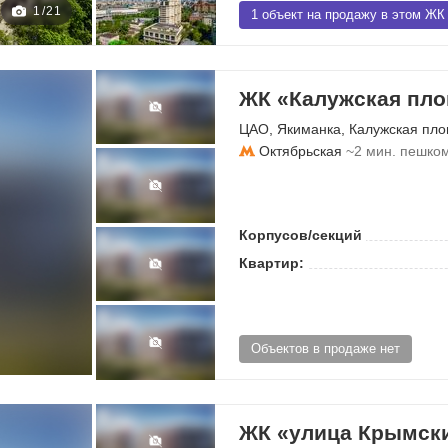
1
/
21
1 объект на продажу в этом ЖК
ЖК «Калужская пло
ЦАО
,
Якиманка
,
Калужская пл
Октябрьская
~2 мин. пешко
Корпусов/секций
Квартир:
Объектов в продаже нет
ЖК «улица Крымски