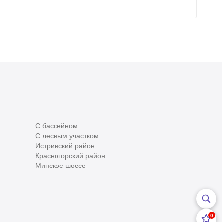
С бассейном
С лесным участком
Истринский район
Все
0
Красногорский район
Сегодня
0
Минское шоссе
Вчера
0
За неделю
0
0
За месяц
0