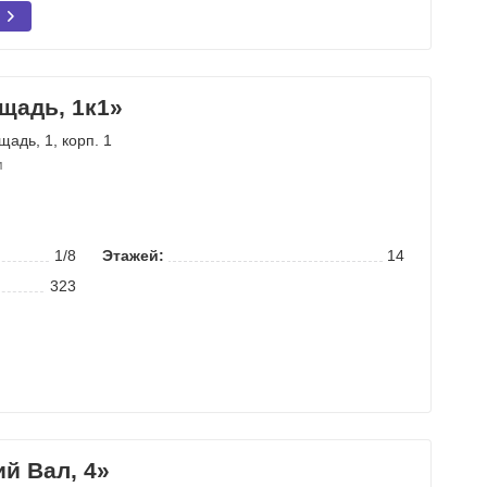
щадь, 1к1»
ощадь
, 1, корп. 1
м
1/8
Этажей:
14
323
й Вал, 4»