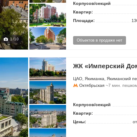
Корпусов/секций
Квартир:
Площади:
13
1
/
10
Объектов в продаже нет
ЖК «Имперский До
ЦАО
,
Якиманка
,
Якиманский пе
Октябрьская
~7 мин. пешко
Корпусов/секций
Квартир:
Цены:
от