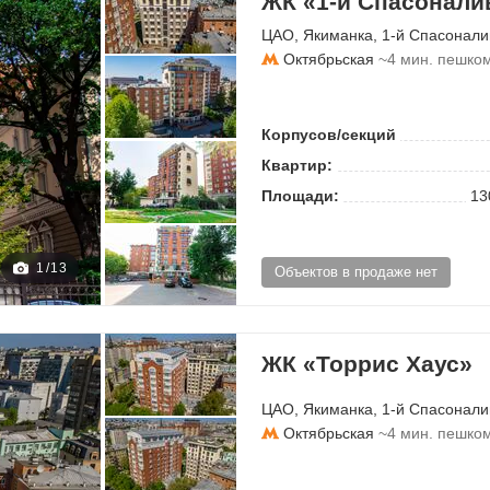
ЖК «1-й Спасонали
ЦАО
,
Якиманка
,
1-й Спасонали
Октябрьская
~4 мин. пешко
Корпусов/секций
Квартир:
Площади:
13
1
/
13
Объектов в продаже нет
ЖК «Торрис Хаус»
ЦАО
,
Якиманка
,
1-й Спасонали
Октябрьская
~4 мин. пешко