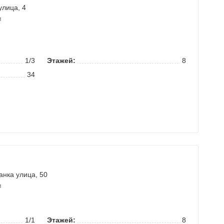
улица
, 4
м
1/3
Этажей:
8
34
анка улица
, 50
м
1/1
Этажей:
8