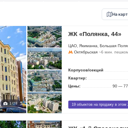
На карт
ЖК «Полянка, 44»
ЦАО
,
Якиманка
,
Большая Поля
Октябрьская
~6 мин. пешко
Корпусов/секций
Квартир:
Цены:
90 — 77
1
/
28
19 объектов на продажу в этом