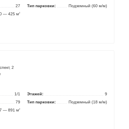
27
Тип парковки:
Подземный (60 м/м)
0 — 425 м
2
спект
, 2
м
1/1
Этажей:
9
79
Тип парковки:
Подземный (18 м/м)
7 — 891 м
2