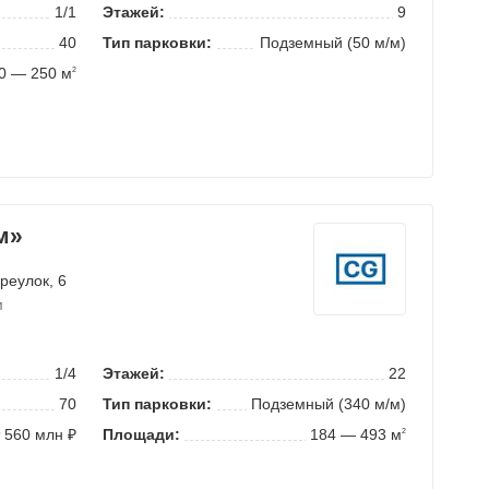
1/1
Этажей:
9
40
Тип парковки:
Подземный (50 м/м)
0 — 250 м
2
м»
реулок
, 6
м
1/4
Этажей:
22
70
Тип парковки:
Подземный (340 м/м)
 560 млн ₽
Площади:
184 — 493 м
2