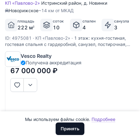
КП «Павлово-2»
Истринский район
,
д. Новинки
Новорижское
~14 км от МКАД
площадь
соток
спален
санузла
222 м
10
4
3
2
ID: 4975081
·
КП «Павлово-2»
·
1 этаж: кухня-гостиная,
гостевая спальня с гардеробной, санузел, постирочная,
прихожая, котельная; 2 этаж: мастер-спальня с
Vesco Realty
гардеробной и ванной комнатой, 2 спальни, ванная
Получена аккредитация
комната, гардеробная. Участник AREA - Ассоциации
Агентств Элитной
67 000 000
₽
Все
0
Сегодня
0
Вчера
0
За неделю
0
Мы используем файлы cookie.
Подробнее
Доллары
За месяц
0
ООО "ХоумХантер" использует cookie для обеспечения
Евро
Принять
функционирования веб-сайта, аналитики действий на веб-сайте
За 3 месяца
Рубли
0
и улучшения качества обслуживания. Для получения