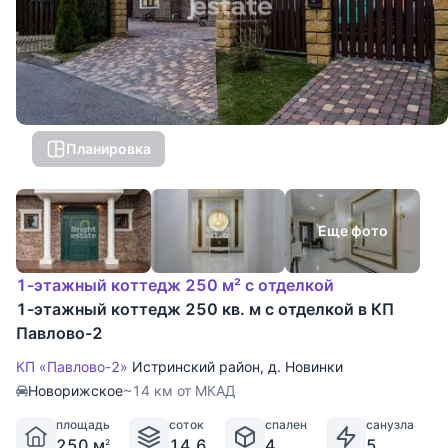
Планировка
Еще фото
1-этажный коттедж 250 м² с отделкой
1-этажный коттедж 250 кв. м с отделкой в КП
Павлово-2
КП «Павлово-2»
Истринский район
,
д. Новинки
Новорижское
~14 км от МКАД
площадь
соток
спален
санузла
250 м
14.6
4
5
2