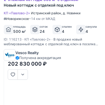
Новый коттедж с отделкой под ключ
КП «Павлово-2»
Истринский район
,
д. Новинки
Новорижское
~14 км от МКАД
площадь
соток
спален
санузла
500 м
24
4
4
2
ID: 116213
·
КП «Павлово-2»
·
В продаже новый
меблированный коттедж с отделкой под ключ в поселке
поселке Павлово-2. В доме сделан ремонт в классическом
Vesco Realty
стиле. В доме 4 спальни, сауна, квартира для персонала,
Получена аккредитация
гараж в контуре дома на 1 м/м. Дополнительно навес на 2
автомобиля. В
202 830 000
₽