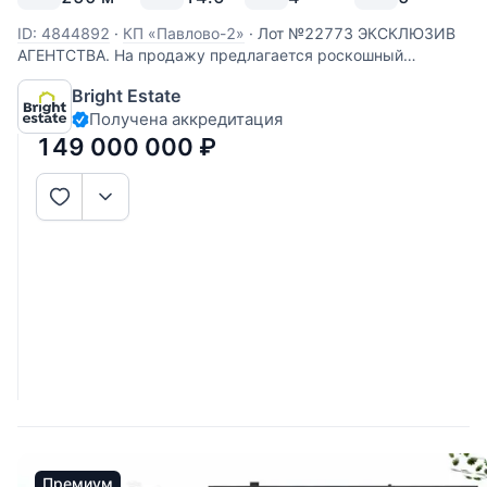
ID: 4844892
·
КП «Павлово-2»
·
Лот №22773 ЭКСКЛЮЗИВ
АГЕНТСТВА. На продажу предлагается роскошный
коттедж площадью 260 кв.м. в престижном поселке
Bright Estate
Павлово-2, всего в 14 км от МКАД по Новорижскому
Получена аккредитация
шоссе. Одноэтажный дом выполнен с отделкой под ключ,
современный интерьер,
149 000 000
₽
Премиум