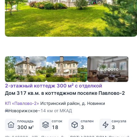
Еще фото
2-этажный коттедж 300 м² с отделкой
Дом 317 кв.м. в коттеджном поселке Павлово-2
КП «Павлово-2»
Истринский район
,
д. Новинки
Новорижское
~14 км от МКАД
площадь
соток
спален
санузла
300 м
18
3
3
2