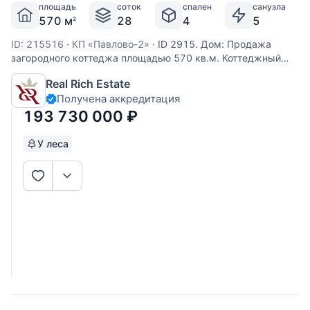
площадь
соток
спален
санузла
570 м
28
4
5
2
ID: 215516
·
КП «Павлово-2»
·
ID 2915. Дом: Продажа
загородного коттеджа площадью 570 кв.м. Коттеджный
поселок Павлово-2, Новорижское шоссе, 14 км. Дом
Real Rich Estate
построен в 2 этажа из кирпича. Просторная планировка,
Получена аккредитация
качественный ремонт, современный стиль в прекрасном
дизайнерском
193 730 000
₽
У леса