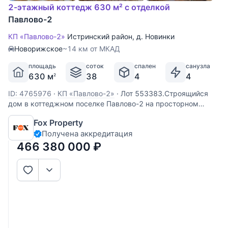
2-этажный коттедж 630 м² с отделкой
Павлово-2
КП «Павлово-2»
Истринский район
,
д. Новинки
Новорижское
~14 км от МКАД
площадь
соток
спален
санузла
630 м
38
4
4
2
ID: 4765976
·
КП «Павлово-2»
·
Лот 553383.Строящийся
дом в коттеджном поселке Павлово-2 на просторном
участке площадью 54 сот (34 сотки в собственности, 20
Fox Property
соток - аренда леса). На территории участка расположена
Получена аккредитация
баня площадью 60 кв.м с зоной отдыха и отдельно стоящий
гараж на 2 м
466 380 000
₽