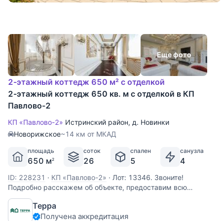
Еще фото
2-этажный коттедж 650 м² с отделкой
2-этажный коттедж 650 кв. м с отделкой в КП
Павлово-2
КП «Павлово-2»
Истринский район
,
д. Новинки
Новорижское
~14 км от МКАД
площадь
соток
спален
санузла
650 м
26
5
4
2
ID: 228231
·
КП «Павлово-2»
·
Лот: 13346. Звоните!
Подробно расскажем об объекте, предоставим всю
необходимую информацию и оперативно покажем!
Терра
Получена аккредитация