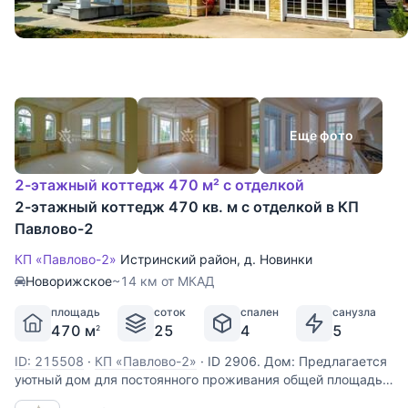
Еще фото
2-этажный коттедж 470 м² с отделкой
2-этажный коттедж 470 кв. м с отделкой в КП
Павлово-2
КП «Павлово-2»
Истринский район
,
д. Новинки
Новорижское
~14 км от МКАД
площадь
соток
спален
санузла
470 м
25
4
5
2
ID: 215508
·
КП «Павлово-2»
·
ID 2906. Дом: Предлагается
уютный дом для постоянного проживания общей площадью
470 кв м на участке 25 соток, с отдельно построенным