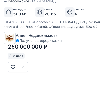
Новорижское
~14 км от МКАД
площадь
соток
спален
500 м
20.65
4
2
ID: 4752033
·
КП «Павлово-2»
·
ЛОТ: h3541 ДОМ: Дом под
ключ с бассейном и баней. Общая площадь дома 500 м2.
Дом меблирован. Установлена качественная техника и
Аллея Недвижимости
сантехника премиальных брендов. УЧАСТОК: Ровный
Получена аккредитация
участок с высаженным на территории газоном.
Оборудована зона для
250 000 000
₽
У леса