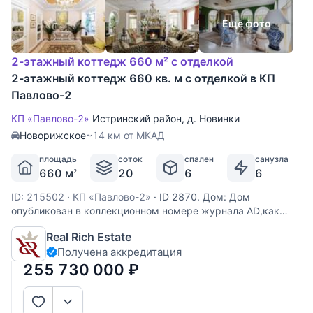
Еще фото
2-этажный коттедж 660 м² с отделкой
2-этажный коттедж 660 кв. м с отделкой в КП
Павлово-2
КП «Павлово-2»
Истринский район
,
д. Новинки
Новорижское
~14 км от МКАД
площадь
соток
спален
санузла
660 м
20
6
6
2
ID: 215502
·
КП «Павлово-2»
·
ID 2870. Дом: Дом
опубликован в коллекционном номере журнала AD,как
один из лучших в дизайне загородных домов подмосковья.
Real Rich Estate
Мебель и текстиль американских брендов CENTURE
Получена аккредитация
FURNITURE BESANA,ATTRIBUTE, HICKORY
CHAIR,CARACOLE,CHELSEA HOUSE.В декоре
255 730 000
₽