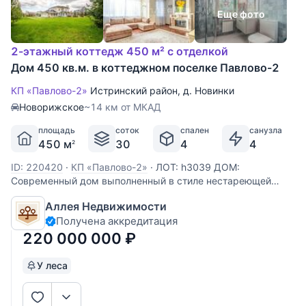
Еще фото
2-этажный коттедж 450 м² с отделкой
Дом 450 кв.м. в коттеджном поселке Павлово-2
КП «Павлово-2»
Истринский район
,
д. Новинки
Новорижское
~14 км от МКАД
площадь
соток
спален
санузла
450 м
30
4
4
2
ID: 220420
·
КП «Павлово-2»
·
ЛОТ: h3039 ДОМ:
Современный дом выполненный в стиле нестареющей
классики. Дом выполнен под ключ с мебелью. Мебель от
Аллея Недвижимости
мировых производителей, высокого качества. В
Получена аккредитация
совмещенной зоне гостиной и столовой установлен камин и
есть выход на крытую
220 000 000
₽
У леса