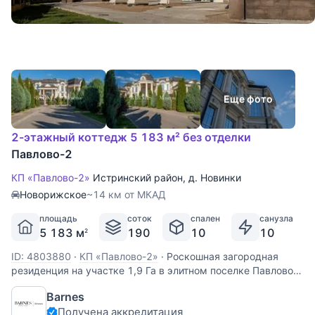
Еще фото
2-этажный коттедж 5 183 м² без отделки
Павлово-2
КП «Павлово-2»
Истринский район
,
д. Новинки
Новорижское
~14 км от МКАД
площадь
соток
спален
санузла
5 183 м
190
10
10
2
ID: 4803880
·
КП «Павлово-2»
·
Роскошная загородная
резиденция на участке 1,9 Га в элитном поселке Павлово
2всего в 14 км от МКАД. Общая застройка занимает 8 803
Barnes
м², а жилых и эксплуатируемых помещений — свыше 5
Получена аккредитация
183 м². Эта уникальная резиденция создана для тех, кто