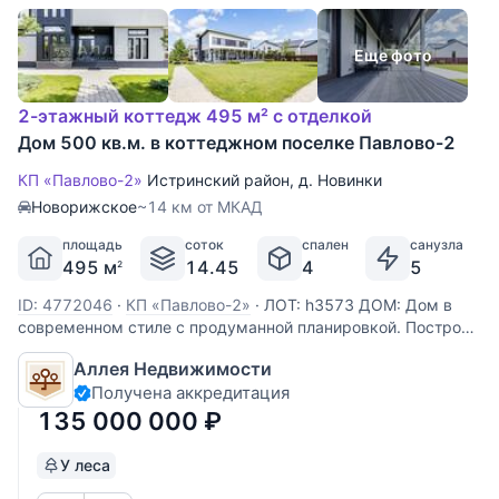
Еще фото
2-этажный коттедж 495 м² с отделкой
Дом 500 кв.м. в коттеджном поселке Павлово-2
КП «Павлово-2»
Истринский район
,
д. Новинки
Новорижское
~14 км от МКАД
площадь
соток
спален
санузла
495 м
14.45
4
5
2
ID: 4772046
·
КП «Павлово-2»
·
ЛОТ: h3573 ДОМ: Дом в
современном стиле с продуманной планировкой. Построен
из высококачественных материалов, выполнен ремонт с
Аллея Недвижимости
применением премиальных материалов от ведущих
Получена аккредитация
европейских производителей. Интерьер очень светлый и
солнечный.
135 000 000
₽
У леса