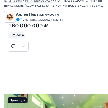
ID: 248890
·
КП «Павлово-2»
·
ЛОТ: h3233 ДОМ: Стильный
двухэтажный дом под ключ. В контур дома входит гараж
на 2 машиноместа.На первом этаже размещен кабинет,
Аллея Недвижимости
который можно использовать как спальню. Дом
Получена аккредитация
меблирован. В зоне гостиной расположен дровяной камин,
а из зоны
160 000 000
₽
У леса
Премиум