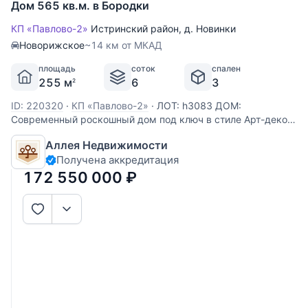
Дом 565 кв.м. в Бородки
КП «Павлово-2»
Истринский район
,
д. Новинки
Новорижское
~14 км от МКАД
площадь
соток
спален
255 м
6
3
2
ID: 220320
·
КП «Павлово-2»
·
ЛОТ: h3083 ДОМ:
Современный роскошный дом под ключ в стиле Арт-деко.
Дом меблирован - вся мебель от ведущих европейских
Аллея Недвижимости
производителей. В цоколе дома расположена спа-зона с
Получена аккредитация
бассейном для отдыха и занятий спортом. УЧАСТОК:
Лесной участок с
172 550 000
₽