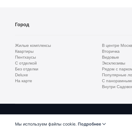
Расстояние от объекта
До 2000 метров
Город
Школы
Детские клубы
Жилые комплексы
В центре Моск
Детские сады
Квартиры
Вторичка
Пентхаусы
Видовые
Поликлиники
С отделкой
Эксклюзивы
Больницы
Без отделки
Рядом с парко
Deluxe
Популярные ло
Салоны красоты
На карте
С панорамным
Внутри Садовог
Торговые центры
Фитнесы
Ветеринарные клиники
Homehunter - первый полноценный онлайн-сервис элитной недвижимо
Все объекты
Хантер. Оплачивая услуги, вы принимаете
Лицензионное соглашени
Мы используем файлы cookie.
Подробнее
ООО "ХоумХантер" использует cookie для обеспечения ф