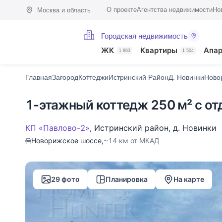
О проекте
Агентства недвижимости
Но
Москва и область
Городская недвижимость
Фото (29)
Характеристики
Описание
О поселке
На карте
ЖК
Квартиры
Апа
1 863
1 504
Главная
Загород
Коттеджи
Истринский Район
Д. Новинки
Ново
1-этажный коттедж 250 м² с от
КП «Павлово-2»
,
Истринский район
,
д. Новинки
Новорижское шоссе,
~14 км от МКАД
29 фото
Планировка
На карте