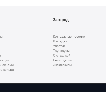
Загород
вы
Коттеджные поселки
Коттеджи
Участки
Таунхаусы
м
С отделкой
кации
Без отделки
и окнами
Эксклюзивы
о кольца
сти и бизнес класса в России. Используя сервис, вы соглашаетесь с
Пользов
е
ООО "ХоумХантер", email:
support@homehunter.ru
. На информационном рес
ункционирования веб-сайта, аналитики действий на веб-сайте 