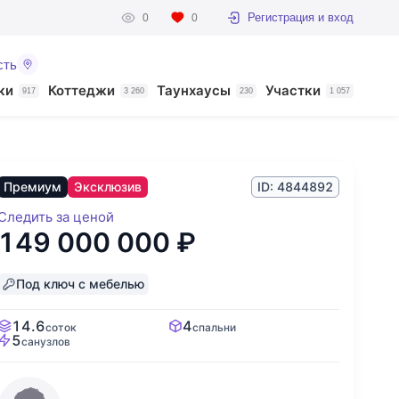
Регистрация и вход
0
0
сть
ки
Коттеджи
Таунхаусы
Участки
917
3 260
230
1 057
Премиум
Эксклюзив
ID: 4844892
Следить за ценой
149 000 000
₽
Под ключ с мебелью
14.6
4
соток
спальни
5
санузлов