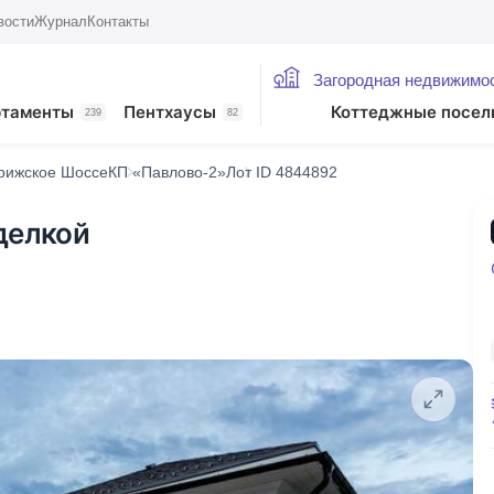
вости
Журнал
Контакты
Загородная недвижимо
ртаменты
Пентхаусы
Коттеджные посел
239
82
рижское Шоссе
КП «Павлово-2»
Лот ID 4844892
делкой