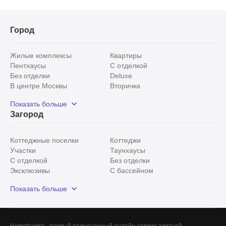
Город
Жилые комплексы
Квартиры
Пентхаусы
С отделкой
Без отделки
Deluxe
В центре Москвы
Вторичка
Видовые
Эксклюзивы
Показать больше
Рядом с парком
Популярные локации
Загород
С панорамными окнами
Внутри Садового кольца
Коттеджные поселки
Коттеджи
Участки
Таунхаусы
С отделкой
Без отделки
Эксклюзивы
С бассейном
С лесным участком
Истринский район
Показать больше
Красногорский район
Минское шоссе
Все
0
Homehunter - первый полноценный онлайн-сервис элитной