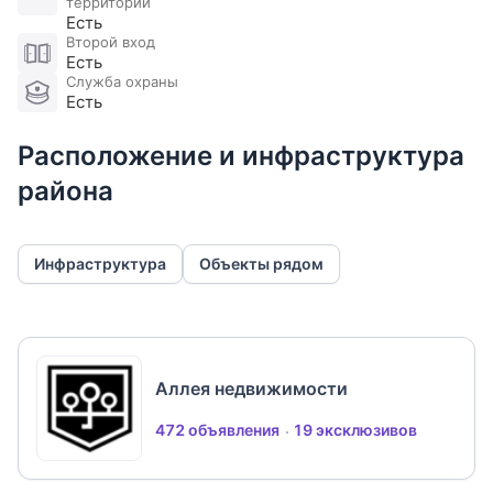
детский клуб. В шаговой доступности
территории
Есть
Ломоносовская школа, фитнес клуб FitnessOne.
Второй вход
Рядом развитая инфраструктура ближайшего
Есть
поселка Покровское: школа и детский сад,
Служба охраны
Есть
супермаркеты и кафе, фитнес студия и банный
комплекс, ТЦ Покровский и Novaya Riga Outlet
Расположение и инфраструктура
Village.
района
Инфраструктура
Объекты рядом
Аллея недвижимости
472 объявления
19 эксклюзивов