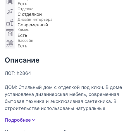
Есть
Отделка
С отделкой
Дизайн интерьера
Современный
Камин
Есть
Бассейн
Есть
Описание
ЛОТ: h2864
ДОМ: Стильный дом с отделкой под ключ. В доме
установлена дизайнерская мебель, современная
бытовая техника и эксклюзивная сантехника. В
строительстве использованы натуральные
материалы: песчаник, сланец, мрамор. В доме
Подробнее
установлены: система кондиционирования,
противопожарной и охранной сигнализации,