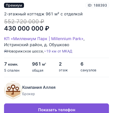
Премиум
ID: 188393
2-этажный коттедж 961 м² с отделкой
552 720 000
₽
430 000 000
₽
КП «Миллениум Парк | Millennium Park»
,
Истринский район
,
д. Обушково
Новорижское шоссе,
~19 км от МКАД
7
961
2
6
комн.
м
2
этаж
санузлов
5 спален
общая
Компания Аллея
Брокер
Показать телефон