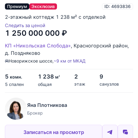
Премиум
Эксклюзив
ID: 4693836
2-этажный коттедж 1 238 м² с отделкой
Следить за ценой
1 250 000 000
₽
КП «Никольская Слобода»
,
Красногорский район
,
д. Поздняково
Новорижское шоссе,
~9 км от МКАД
5
1 238
2
9
комн.
м
2
этаж
санузлов
5 спален
общая
Яна Плотникова
Брокер
Записаться на просмотр