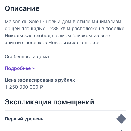
Описание
Maison du Soleil - новый дом в стиле минимализм
общей площадью 1238 кв.м расположен в поселке
Никольская слобода, самом близком из всех
элитных поселков Новорижского шоссе.
Особенности дома:
Подробнее
* новый современный дом,
* панорамные окна в пол,
Цена зафиксирована в рублях -
* гостиная со вторым светом и высотой потолков
1 250 000 000 ₽
7,35 м,
* двусторонний камин,
Экспликация помещений
* лифт,
* двухмаршевая парящая лестница,
Первый уровень
* спа-комплекс с переливным бассейном 11*4,5 м
с противотоком, с джакузи и тропическим душем,
Гостиная
49 м
2