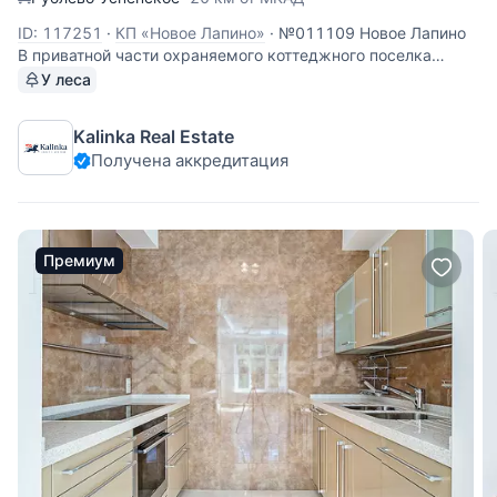
ID: 117251
·
КП «Новое Лапино»
·
№011109 Новое Лапино
В приватной части охраняемого коттеджного поселка
«Новое Лапино», в непосредственной близости от
У леса
спортивного комплекса «Оранж Фитнес», предлагается
полностью готовый к проживанию загородный дом
Kalinka Real Estate
площадью 500 квадратных метров.
Получена аккредитация
Премиум