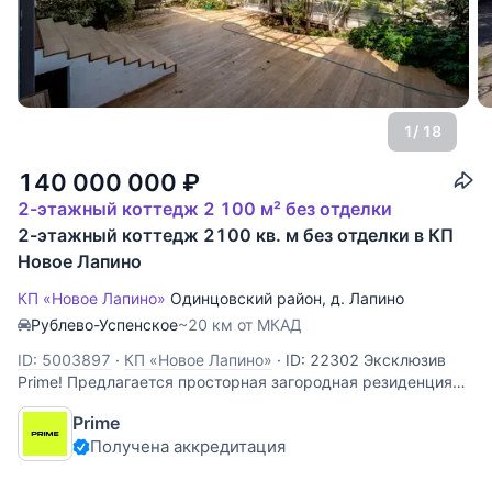
1
/ 18
140 000 000
₽
2-этажный коттедж 2 100 м² без отделки
2-этажный коттедж 2100 кв. м без отделки в КП
Новое Лапино
КП «Новое Лапино»
Одинцовский район
,
д. Лапино
Рублево-Успенское
~20 км от МКАД
ID: 5003897
·
КП «Новое Лапино»
·
ID: 22302 Эксклюзив
Prime! Предлагается просторная загородная резиденция
площадью 1 100 м² на участке 25 соток с ландшафтным
Prime
дизайном, расположенная в охраняемом коттеджном
Получена аккредитация
поселке «Новое Лапино», всего в 20 км от Москвы по
Рублево-Успенскому шоссе.