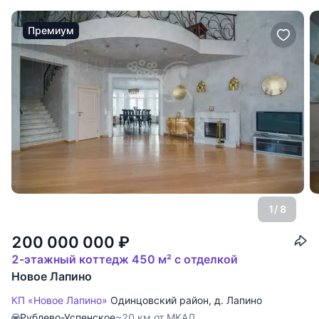
Премиум
1
/ 8
200 000 000
₽
2-этажный коттедж 450 м² с отделкой
Новое Лапино
КП «Новое Лапино»
Одинцовский район
,
д. Лапино
Рублево-Успенское
~20 км от МКАД