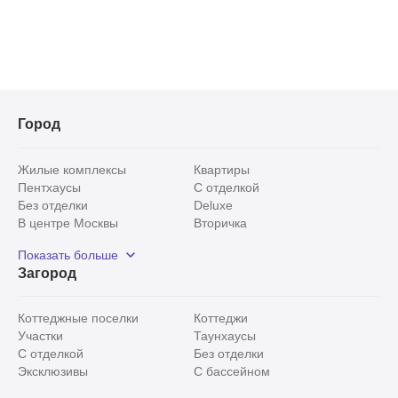
Город
Жилые комплексы
Квартиры
Пентхаусы
С отделкой
Без отделки
Deluxe
В центре Москвы
Вторичка
Видовые
Эксклюзивы
Показать больше
Рядом с парком
Популярные локации
Загород
С панорамными окнами
Внутри Садового кольца
Коттеджные поселки
Коттеджи
Участки
Таунхаусы
С отделкой
Без отделки
Эксклюзивы
С бассейном
С лесным участком
Истринский район