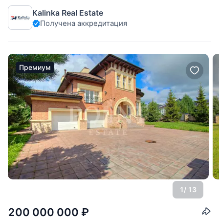
Граничит только с одним соседом, обеспечивая
Kalinka Real Estate
приватность и тишину. В отделке использованы
Получена аккредитация
натуральные материалы и светлая цветовая
Премиум
1
/ 13
200 000 000
₽