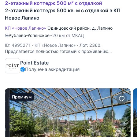
2-этажный коттедж 500 м² с отделкой
2-этажный коттедж 500 кв. м с отделкой в КП
Новое Лапино
КП «Новое Лапино»
Одинцовский район
,
д. Лапино
Рублево-Успенское
~20 км от МКАД
ID: 4995271
·
КП «Новое Лапино»
·
Лот: 2360.
Предлагается полностью готовый к проживанию
загородный дом 500 кв.м., расположенный в приватной
Point Estate
части охраняемого коттеджного поселка "Новое Лапино" в
Получена аккредитация
непосредственной близости от спортивного комплекса
"Оранж фитнес". Придомовая
Премиум