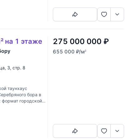
275 000 000
₽
² на 1 этаже
бору
655 000
₽
/м
2
ца
, 3, стр. 8
кой таунхаус
еребряного бора в
: формат городской
Скопировать ссылку