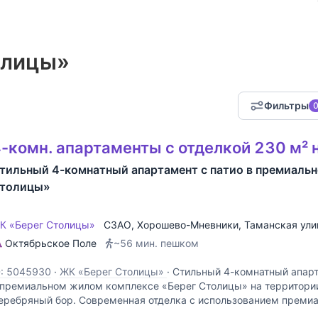
олицы»
Фильтры
-комн. апартаменты с отделкой 230 м² 
тильный 4-комнатный апартамент с патио в премиаль
толицы»
К «Берег Столицы»
СЗАО
,
Хорошево-Мневники
,
Таманская ули
Октябрьское Поле
~56 мин. пешком
D: 5045930
·
ЖК «Берег Столицы»
·
Стильный 4-комнатный апарта
 премиальном жилом комплексе «Берег Столицы» на территори
еребряный бор. Современная отделка с использованием преми
ланировочным решением предусмотрены: просторная