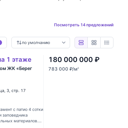
Посмотреть 14 предложений
по умолчанию
0
180 000 000
₽
на 1 этаже
ном ЖК «Берег
783 000
₽
/м
2
ца
, 3, стр. 17
мент с патио 4 сотки
и заповедника
альных материалов.
Скопировать ссылку