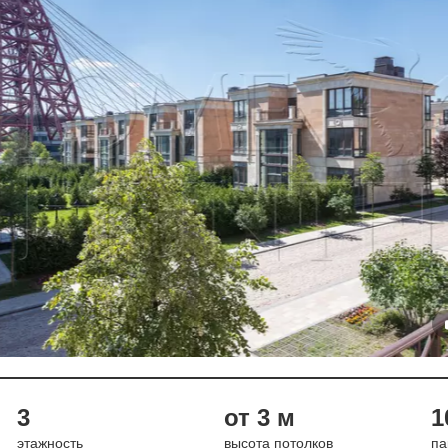
3
от 3 м
1
этажность
высота потолков
па