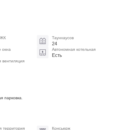
 ЖК
Таунхаусов
24
 окна
Автономная котельная
Есть
я вентиляция
я парковка.
я территория
Консьерж