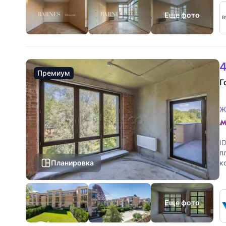
Еще фото
4
Премиум
Г
Ж
I
п
Планировка
к
в
Еще фото