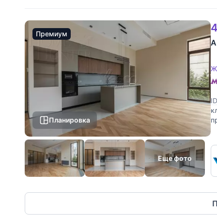
4
Премиум
А
Ж
I
к
Планировка
п
о
Еще фото
П