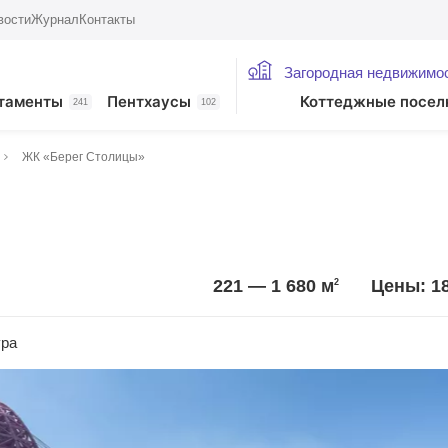
вости
Журнал
Контакты
Загородная недвижимо
таменты
Пентхаусы
Коттеджные посел
241
102
ЖК «Берег Столицы»
221 — 1 680
м
Цены: 1
2
ура