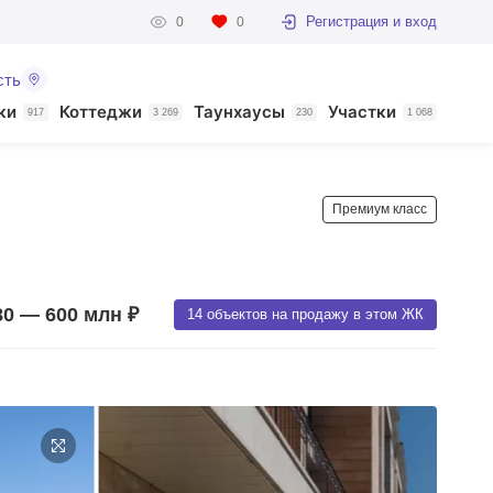
Регистрация и вход
0
0
сть
ки
Коттеджи
Таунхаусы
Участки
917
3 269
230
1 068
Премиум класс
80 — 600 млн ₽
14 объектов на продажу в этом ЖК