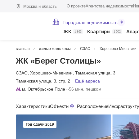
О проекте
Агентства недвижимости
Но
Москва и область
Городская недвижимость
ЖК
Квартиры
Апар
1 863
1 502
главная
жилые комплексы
СЗАО
Хорошево-Мневники
ЖК «Берег Столицы»
СЗАО
,
Хорошево-Мневники
,
Таманская улица
,
3
Таманская улица
,
3
,
стр. 2
Ещё адреса
м. Октябрьское Поле
~56 мин. пешком
Характеристики
Объекты
Расположение
Инфраструкт
Год сдачи 2019