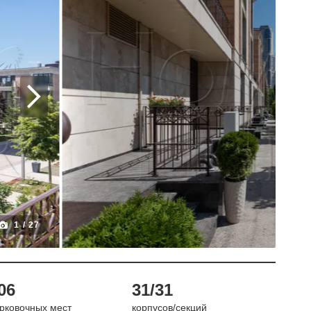
1
/
27
06
31/31
рковочных мест
корпусов/секций