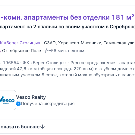
-комн. апартаменты без отделки 181 м²
партамент на 2 спальни со своим участком в Серебрян
К «Берег Столицы»
СЗАО
,
Хорошево-Мневники
,
Таманская ули
Октябрьское Поле
~56 мин. пешком
D: 196554
·
ЖК «Берег Столицы»
·
Редкое предложение - апартам
ладовой 47,6 кв.м (общая площадь 229 кв.м) в клубном доме с
риватным участком 8 соток, который можно обустроить в качест
тдыха на свежем воздухе. Апартамент с готовой
Vesco Realty
Получена аккредитация
оказать больше