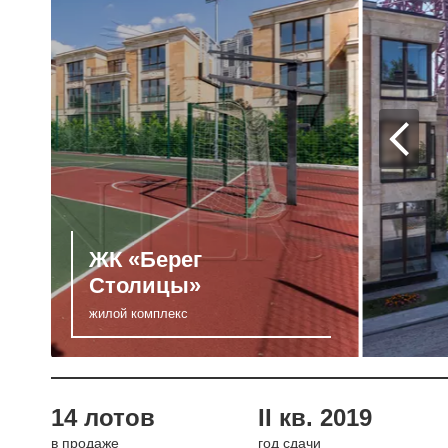
ЖК «Берег
Столицы»
жилой комплекс
14 лотов
II кв. 2019
в продаже
год сдачи