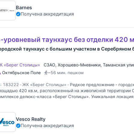
Barnes
Получена аккредитация
-уровневый таунхаус без отделки 420 м
ородской таунхаус с большим участком в Серебряном 
К «Берег Столицы»
СЗАО
,
Хорошево-Мневники
,
Таманская ули
Октябрьское Поле
~56 мин. пешком
D: 183222
·
ЖК «Берег Столицы»
·
Редкое предложение - городс
лощадью 420 кв.м, расположенный на живописной территории С
омплексе делюкс-класса «Берег Столицы». Уникальная локация
иллы в границах старой Москвы в 10 км от Кремля,
Vesco Realty
Получена аккредитация