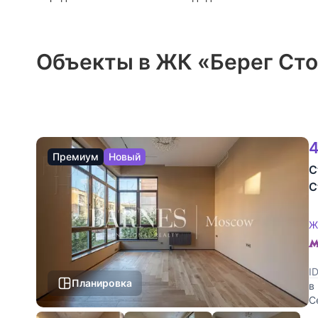
Объекты в ЖК «Берег Ст
4
Премиум
Новый
С
С
Ж
I
Планировка
в
С
П