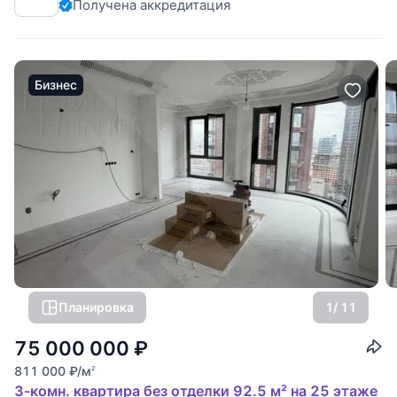
Получена аккредитация
Представляем вашему вниманию квартиру с премиальной
отделкой площадью 122,4 м². Квартира
Бизнес
Планировка
1
/ 11
75 000 000
₽
811 000
₽
/м
2
3-комн. квартира без отделки 92.5 м² на 25 этаже