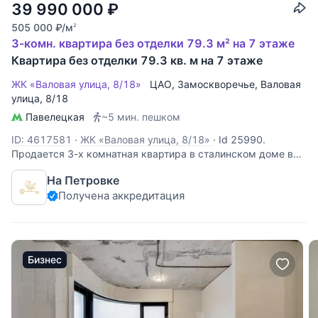
39 990 000
₽
505 000
₽
/м
2
3-комн. квартира без отделки 79.3 м² на 7 этаже
Квартира без отделки 79.3 кв. м на 7 этаже
ЖК «Валовая улица, 8/18»
ЦАО
,
Замоскворечье
,
Валовая
улица
, 8/18
Павелецкая
~5 мин. пешком
ID: 4617581
·
ЖК «Валовая улица, 8/18»
·
Id 25990.
Продается 3-х комнатная квартира в сталинском доме в
ЦАО, Район Замоскворечье. Метро Павелецкая,
На Петровке
Добрынинская, Серпуховская 4-7 мин. пешком. Адрес:
Получена аккредитация
Москва, ул.Валовая, д.8/18, 7 эт. 11 эт. кирп. Дом после
капремонта. 2 лифта, которые
Бизнес