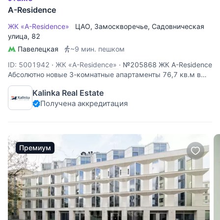
A-Residence
ЖК «A-Residence»
ЦАО
,
Замоскворечье
,
Садовническая
улица
, 82
Павелецкая
~9 мин. пешком
ID: 5001942
·
ЖК «A-Residence»
·
№205868 ЖК A-Residence
Абсолютно новые 3-комнатные апартаменты 76,7 кв.м в
жилом комплексе A-Residence в Замоскворечье.
Kalinka Real Estate
Планировка: прихожая, кухня-гостиная, две спальни, две
Получена аккредитация
ванные комнаты. Выполнен качественный ремонт с
использованием
Премиум