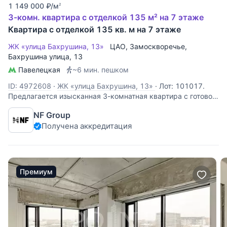
1 149 000
₽
/м
2
3-комн. квартира с отделкой 135 м² на 7 этаже
Квартира с отделкой 135 кв. м на 7 этаже
ЖК «улица Бахрушина, 13»
ЦАО
,
Замоскворечье
,
Бахрушина улица
, 13
Павелецкая
~6 мин. пешком
ID: 4972608
·
ЖК «улица Бахрушина, 13»
·
Лот: 101017.
Предлагается изысканная 3-комнатная квартира с готовой
отделкой в престижном клубном доме «Бахрушина, 13»,
NF Group
расположенном в сердце Замоскворечья. Интерьер
Получена аккредитация
выполнен в классическом стиле с использованием дорогих
материалов: итальянская
Премиум