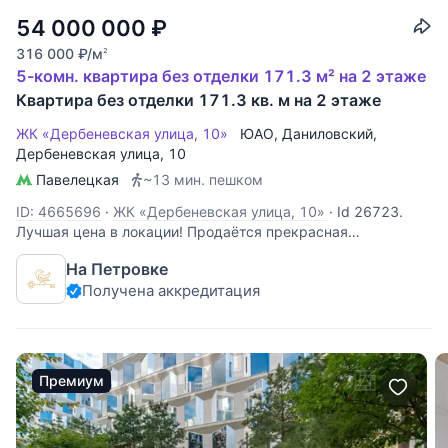
54 000 000
₽
316 000
₽
/м
2
5-комн. квартира без отделки 171.3 м² на 2 этаже
Квартира без отделки 171.3 кв. м на 2 этаже
ЖК «Дербеневская улица, 10»
ЮАО
,
Даниловский
,
Дербеневская улица
, 10
Павелецкая
~13 мин. пешком
ID: 4665696
·
ЖК «Дербеневская улица, 10»
·
Id 26723.
Лучшая цена в локации! Продаётся прекрасная
просторная пятикомнатная квартира в одном из лучших
На Петровке
районов Москвы, в Даниловском районе! О ДОМЕ
Получена аккредитация
Расселение по реновации во 2 стадии с 2025 по 2028 г.
Таким образом Вы получить шикарную
Премиум