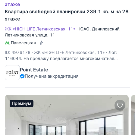
этаже
Квартира свободной планировки 239.1 кв. м на 28
этаже
ЖК «HIGH LIFE Летниковская, 11»
ЮАО
,
Даниловский
,
Летниковская улица
, 11
Павелецкая
ID: 4976178
·
ЖК «HIGH LIFE Летниковская, 11»
·
Лот:
116044. На продажу предлагается многокомнатная
квартира, площадью 239 кв.м., в комплексе премиум-
Point Estate
класса "High Life". Квартира без отделки, расположена на
Получена аккредитация
28 этаже корпуса К1 Soul Tower. Корпус сдан, ключи на
руках. Возможная планировка: кухня
Премиум