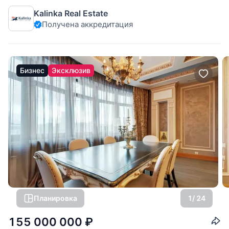
площадью 193 кв.м находится в новом премиальном доме
Kalinka Real Estate
по адресу: Садовническая набережная, 80. Здание
Получена аккредитация
расположено между Садовнической улицей, набережной и
переулком, окружено исторической
Бизнес
Эксклюзив
Планировка
1
/ 24
155 000 000
₽