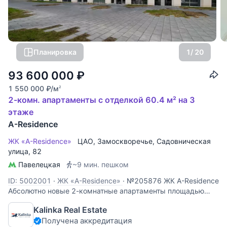
Планировка
1
/ 20
93 600 000
₽
1 550 000
₽
/м
2
2-комн. апартаменты с отделкой 60.4 м² на 3
этаже
A-Residence
ЖК «A-Residence»
ЦАО
,
Замоскворечье
,
Садовническая
улица
, 82
Павелецкая
~9 мин. пешком
ID: 5002001
·
ЖК «A-Residence»
·
№205876 ЖК A-Residence
Абсолютно новые 2-комнатные апартаменты площадью
60,4 кв.м в жилом комплексе A-Residence в
Kalinka Real Estate
Замоскворечье. Планировка: прихожая, кухня-гостиная,
Получена аккредитация
спальня, две ванные комнаты. Выполнен качественный