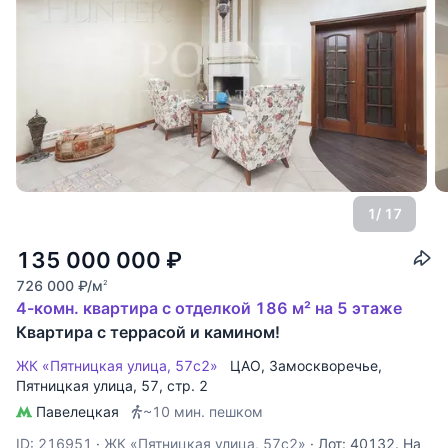
1
/ 17
135 000 000
₽
726 000
₽
/м
2
4-комн. квартира с отделкой 186 м² на 5 этаже
Квартира с террасой и камином!
ЖК «Пятницкая улица, 57с2»
ЦАО
,
Замоскворечье
,
Пятницкая улица
, 57, стр. 2
Павелецкая
~10 мин. пешком
ID: 216951
·
ЖК «Пятницкая улица, 57с2»
·
Лот: 40132. На