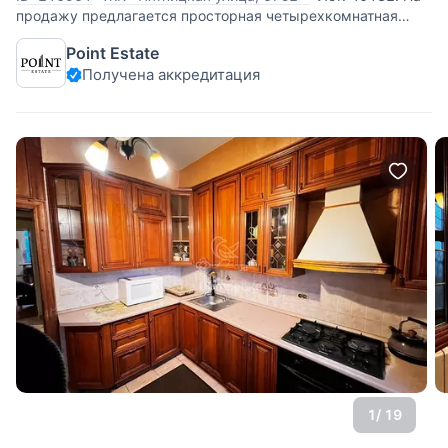
продажу предлагается просторная четырехкомнатная
квартира площадью 186 кв.м. в клубном доме.
Point Estate
Планировка: кухня-гостиная с действующим камином, две
Получена аккредитация
спальни, одна из которых со своим санузлом, кабинет,
гардеробная, совмещенный санузел,
1
/ 19