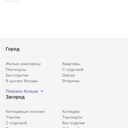
ремонт с использованием
Город
Жилые комплексы
Квартиры
Пентхаусы
С отделкой
Без отделки
Deluxe
В центре Москвы
Вторичка
Видовые
Эксклюзивы
Показать больше
Рядом с парком
Популярные локации
Загород
С панорамными окнами
Внутри Садового кольца
Коттеджные поселки
Коттеджи
Участки
Таунхаусы
С отделкой
Без отделки