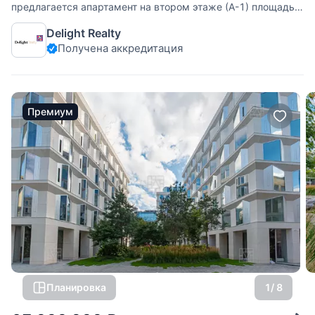
предлагается апартамент на втором этаже (А-1) площадью
62.11 кв.м. Функциональная планировка: мастер-спальня
Delight Realty
с просторной гардеробной, светлая кухня-гостиная,
Получена аккредитация
просторный холл с большой гардеробной и хозблоком,
объединенная ванная
Премиум
Планировка
1
/ 8