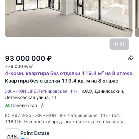
1
/ 31
93 000 000
₽
779 000
₽
/м
2
4-комн. квартира без отделки 119.4 м² на 8 этаже
Квартира без отделки 119.4 кв. м на 8 этаже
ЖК «HIGH LIFE Летниковская, 11»
ЮАО
,
Даниловский
,
Летниковская улица
, 11
Павелецкая
ID: 4975935
·
ЖК «HIGH LIFE Летниковская, 11»
·
Лот:
116016. На продажу предлагается четырехкомнатная
квартира, площадью 119,4 кв.м., в комплексе премиум-
Point Estate
класса "High Life". Квартира под чистовую отделку,