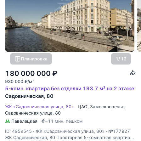
Планировка
1
/ 12
180 000 000
₽
930 000
₽
/м
2
5-комн. квартира без отделки 193.7 м² на 2 этаже
Садовническая, 80
ЖК «Садовническая улица, 80»
ЦАО
,
Замоскворечье
,
Садовническая улица
, 80
Павелецкая
~11 мин. пешком
ID: 4959545
·
ЖК «Садовническая улица, 80»
·
№177927
ЖК Садовническая, 80 Просторная 5-комнатная квартира