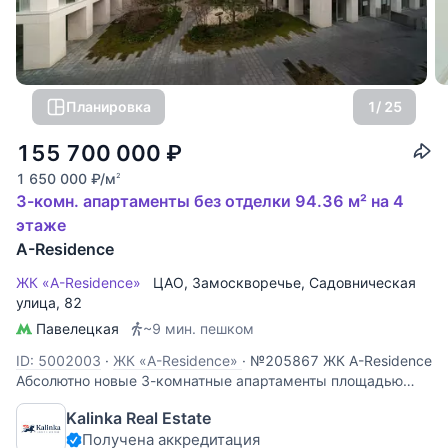
Планировка
1
/ 25
155 700 000
₽
1 650 000
₽
/м
2
3-комн. апартаменты без отделки 94.36 м² на 4
этаже
A-Residence
ЖК «A-Residence»
ЦАО
,
Замоскворечье
,
Садовническая
улица
, 82
Павелецкая
~9 мин. пешком
ID: 5002003
·
ЖК «A-Residence»
·
№205867 ЖК A-Residence
Абсолютно новые 3-комнатные апартаменты площадью
90,3 кв.м в жилом комплексе A-Residence в
Kalinka Real Estate
Замоскворечье. Планировка: прихожая, кухня-гостиная,
Получена аккредитация
две спальни, две ванные комнаты. Выполнен качественный