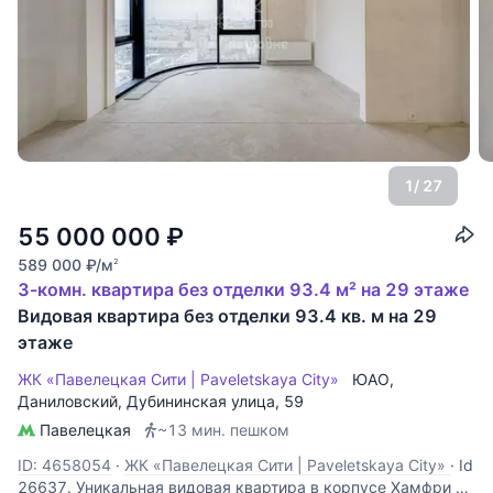
1
/ 27
55 000 000
₽
589 000
₽
/м
2
3-комн. квартира без отделки 93.4 м² на 29 этаже
Видовая квартира без отделки 93.4 кв. м на 29
этаже
ЖК «Павелецкая Сити | Paveletskaya City»
ЮАО
,
Даниловский
,
Дубининская улица
, 59
Павелецкая
~13 мин. пешком
ID: 4658054
·
ЖК «Павелецкая Сити | Paveletskaya City»
·
Id
26637. Уникальная видовая квартира в корпусе Хамфри в