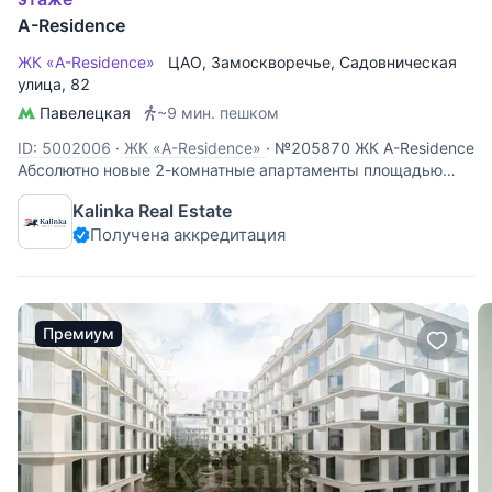
A-Residence
ЖК «A-Residence»
ЦАО
,
Замоскворечье
,
Садовническая
улица
, 82
Павелецкая
~9 мин. пешком
ID: 5002006
·
ЖК «A-Residence»
·
№205870 ЖК A-Residence
Абсолютно новые 2-комнатные апартаменты площадью
60,2 кв.м в жилом комплексе A-Residence в
Kalinka Real Estate
Замоскворечье. Планировка: прихожая, кухня-гостиная,
Получена аккредитация
спальня, две ванные комнаты. Выполнен качественный
ремонт с использованием
Премиум