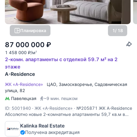
Планировка
1
/ 18
87 000 000
₽
1 458 000
₽
/м
2
2-комн. апартаменты с отделкой 59.7 м² на 2
этаже
A-Residence
ЖК «A-Residence»
ЦАО
,
Замоскворечье
,
Садовническая
улица
, 82
Павелецкая
~9 мин. пешком
ID: 5001940
·
ЖК «A-Residence»
·
№205871 ЖК A-Residence
Абсолютно новые 2-комнатные апартаменты 59,7 кв.м в
жилом комплексе A-Residence в Замоскворечье.
Kalinka Real Estate
Планировка: прихожая, кухня-гостиная, спальня, две
Получена аккредитация
ванные комнаты. Выполнен качественный ремонт с