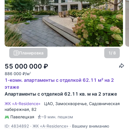
Планировка
1
/ 8
55 000 000
₽
886 000
₽
/м
2
1-комн. апартаменты с отделкой 62.11 м² на 2
этаже
Апартаменты с отделкой 62.11 кв. м на 2 этаже
ЖК «A-Residence»
ЦАО
,
Замоскворечье
,
Садовническая
набережная
, 82
Павелецкая
~9 мин. пешком
ID: 4834892
·
ЖК «A-Residence»
·
Вашему вниманию