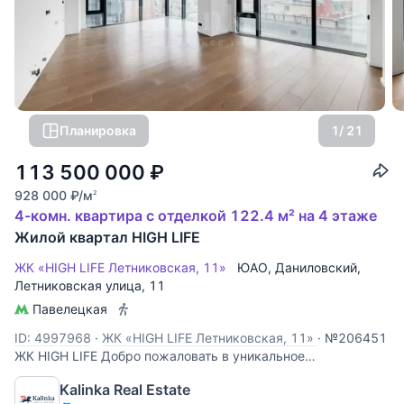
Планировка
1
/ 21
113 500 000
₽
928 000
₽
/м
2
4-комн. квартира с отделкой 122.4 м² на 4 этаже
Жилой квартал HIGH LIFE
ЖК «HIGH LIFE Летниковская, 11»
ЮАО
,
Даниловский
,
Летниковская улица
, 11
Павелецкая
ID: 4997968
·
ЖК «HIGH LIFE Летниковская, 11»
·
№206451
ЖК HIGH LIFE Добро пожаловать в уникальное
пространство жилого комплекса High Life, где с первых
Kalinka Real Estate
минут вы ощущаете исключительное качество жизни!