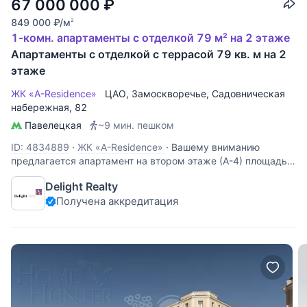
67 000 000
₽
849 000
₽
/м
2
1-комн. апартаменты с отделкой 79 м² на 2 этаже
Апартаменты с отделкой с террасой 79 кв. м на 2
этаже
ЖК «A-Residence»
ЦАО
,
Замоскворечье
,
Садовническая
набережная
, 82
Павелецкая
~9 мин. пешком
ID: 4834889
·
ЖК «A-Residence»
·
Вашему вниманию
предлагается апартамент на втором этаже (А-4) площадью
79 кв.м. с выходом на собственную террасу 24.5 кв.м.
Delight Realty
Функциональная планировка: мастер-спальня с
Получена аккредитация
просторной гардеробной, светлая кухня-гостиная с
выходом на собственную