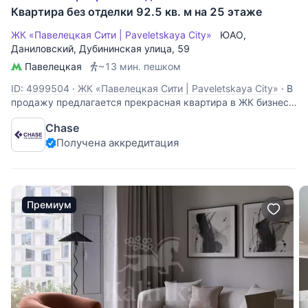
Квартира без отделки 92.5 кв. м на 25 этаже
ЖК «Павелецкая Сити | Paveletskaya City»
ЮАО
,
Даниловский
,
Дубининская улица
, 59
Павелецкая
~13 мин. пешком
ID: 4999504
·
ЖК «Павелецкая Сити | Paveletskaya City»
·
В
продажу предлагается прекрасная квартира в ЖК бизнес-
класса "Павелецкая Сити" с идеальной планировкой, в
Chase
которой предусмотрено: - 2 спальни - просторная кухня-
Получена аккредитация
гостиная - большая гардеробная комната - 2 санузла В
квартире идет ремонт! Закуплены
Премиум