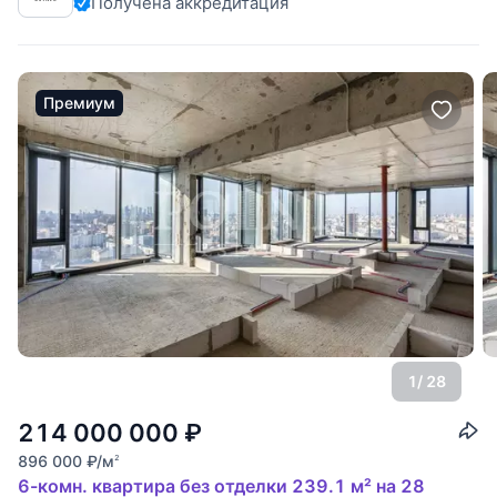
Получена аккредитация
расположена на 8 этаже корпуса К1 Soul Tower. Корпус
сдан, ключи на руках. Планировка: кухня
Премиум
1
/ 28
214 000 000
₽
896 000
₽
/м
2
6-комн. квартира без отделки 239.1 м² на 28