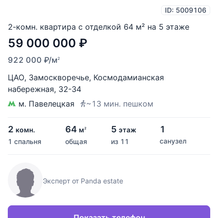
ID: 5009106
2-комн. квартира с отделкой 64 м² на 5 этаже
59 000 000
₽
922 000
₽
/м
2
ЦАО
,
Замоскворечье
,
Космодамианская
набережная
,
32-34
м. Павелецкая
~13 мин. пешком
2
64
5
1
комн.
м
этаж
2
санузел
1 спальня
общая
из 11
Эксперт от Panda estate
Показать телефон