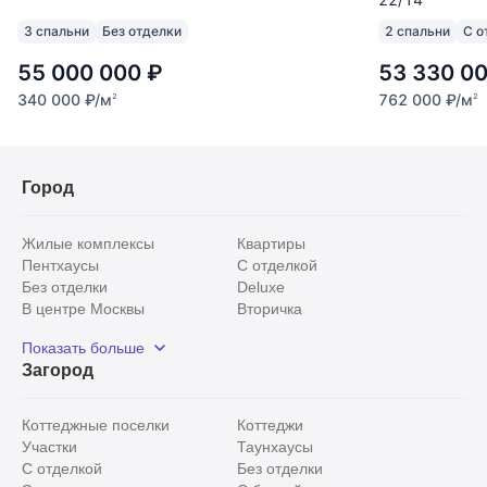
Полная готовность ремонта уже через 1,5 месяца
3 спальни
Без отделки
2 спальни
С о
- посмотреть и забронировать квартиру можно
55 000 000
₽
53 330 0
уже сейчас!
340 000
₽
/м
762 000
₽
/м
2
2
Оперативные показы в удобное для Вас время
Город
Приходите на просмотр и оцените все
Жилые комплексы
Квартиры
преимущества квартиры, дома и локации лично!
Пентхаусы
С отделкой
Без отделки
Deluxe
В центре Москвы
Вторичка
Видовые
Эксклюзивы
Показать больше
Рядом с парком
Популярные локации
Загород
С панорамными окнами
Внутри Садового кольца
Коттеджные поселки
Коттеджи
Участки
Таунхаусы
С отделкой
Без отделки