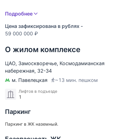
Подробнее
Квартира в фасадной сталинке продается с новым
дизайнерским ремонтом по проекту
Цена зафиксирована в рублях -
дизайнерского бюро, мебелью и техникой
59 000 000 ₽
О жилом комплексе
64 кв.м просторная продуманная планировка,
ЦАО
,
Замоскворечье
,
Космодамианская
много мест хранения
набережная
,
32-34
м. Павелецкая
~13 мин. пешком
2 комнаты: большая кухня-гостиная, спальня с
большой выделенной гардеробной зоной с
Лифтов в подъезде
1
отдельно стоящим островом
Паркинг
Большой с/у с ванной и душевой
Паркинг в ЖК наземный.
Балкон и все окна выходят на сторону набережной