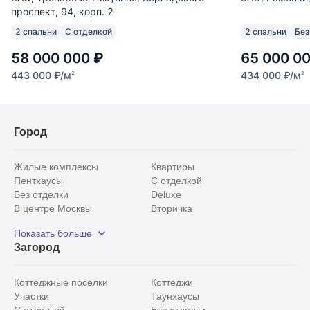
проспект, 94, корп. 2
2 спальни
С отделкой
2 спальни
Без
58 000 000
₽
65 000 0
443 000
₽
/м
434 000
₽
/м
2
2
Город
Жилые комплексы
Квартиры
Пентхаусы
С отделкой
Без отделки
Deluxe
В центре Москвы
Вторичка
Видовые
Эксклюзивы
Показать больше
Рядом с парком
Популярные локации
Загород
С панорамными окнами
Внутри Садового кольца
Коттеджные поселки
Коттеджи
Участки
Таунхаусы