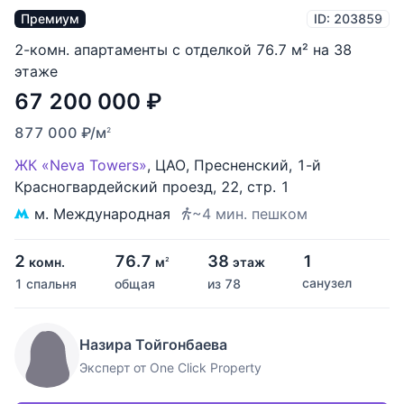
Премиум
ID: 203859
2-комн. апартаменты с отделкой 76.7 м² на 38
этаже
67 200 000
₽
877 000
₽
/м
2
ЖК «Neva Towers»
,
ЦАО
,
Пресненский
,
1-й
Красногвардейский проезд
,
22
,
стр. 1
м. Международная
~4 мин. пешком
2
76.7
38
1
комн.
м
этаж
2
санузел
1 спальня
общая
из 78
Назира Тойгонбаева
Эксперт от One Click Property