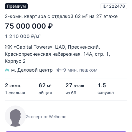
Премиум
ID: 222478
2-комн. квартира с отделкой 62 м² на 27 этаже
75 000 000
₽
1 210 000
₽
/м
2
ЖК «Capital Towers»
,
ЦАО
,
Пресненский
,
Краснопресненская набережная
,
14А
,
стр. 1
,
Корпус 2
м. Деловой центр
~9 мин. пешком
2
62
27
1.5
комн.
м
этаж
2
санузел
1 спальня
общая
из 69
Эксперт от Welhome