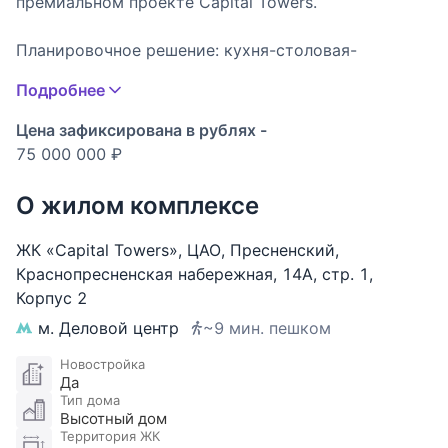
премиальном проекте Capital Towers.
Планировочное решение: кухня-столовая-
гостиная, мастер спальня с гардеробной и с\у,
Подробнее
холл и гостевой с/у.
Capital Towers – новые современные небоскребы в
Цена зафиксирована в рублях -
центре Москвы, включающие в себя стиль,
75 000 000 ₽
качество и комфорт.
Уникальный проект, максимально
О жилом комплексе
соответствующий всем высокотехнологичным
параметрам дома:
ЖК «Capital Towers»
,
ЦАО
,
Пресненский
,
- скоростное лифтовое оборудование с
Краснопресненская набережная
,
14А
,
стр. 1
,
программным управлением;
Корпус 2
- система контроля микроклимата в доме с
м. Деловой центр
~9 мин. пешком
заданием параметров увлажненности и
температуры воздуха.
Новостройка
Да
- система безопасности обеспечивающая
Тип дома
приватность жителей.
Высотный дом
- своя благоустроенная территория с
Территория ЖК