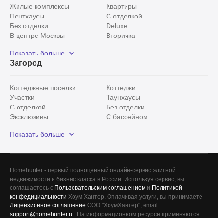
Жилые комплексы
Квартиры
Пентхаусы
С отделкой
Без отделки
Deluxe
В центре Москвы
Вторичка
Видовые
Эксклюзивы
Показать больше
Рядом с парком
Популярные локации
Загород
С панорамными окнами
Внутри Садового кольца
Коттеджные поселки
Коттеджи
Участки
Таунхаусы
С отделкой
Без отделки
Эксклюзивы
С бассейном
С лесным участком
Истринский район
Показать больше
Красногорский район
Минское шоссе
Все
0
Homehunter - первый полноценный онлайн-сервис элитной
недвижимости и бизнес класса в России. Используя сервис, вы
Сегодня
0
соглашаетесь с
Пользовательским соглашением
и
Политикой
конфедициальности
Хоум Хантер. Оплачивая услуги, вы принимаете
Вчера
0
Лицензионное соглашение
ООО "ХоумХантер", email:
support@homehunter.ru
. На информационном ресурсе применяются