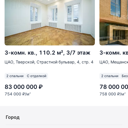
3-комн. кв., 110.2 м², 3/7 этаж
3-комн. кв
ЦАО, Тверской, Страстной бульвар, 4, стр. 4
ЦАО, Мещанск
2 спальни
С отделкой
2 спальни
Без
83 000 000
₽
78 000 0
754 000
₽
/м
758 000
₽
/м
2
2
Город