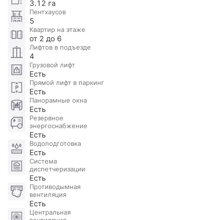
3.12 га
инфраструктурой для жителей.
Пентхаусов
- 6ти уровневый подземный паркинг и гостевая
5
парковка.
Квартир на этаже
от 2 до 6
- современные системы жизнеобеспечения и
Лифтов в подъезде
комфорта жителей.
4
- шикарные панорамные виды.
Грузовой лифт
Есть
- статус «Квартиры»
Прямой лифт в паркинг
- престижная локация, рядом набережная и парки.
Есть
- удобная транспортная доступность.
Панорамные окна
Есть
Резервное
энергоснабжение
Есть
Водоподготовка
Есть
Система
диспетчеризации
Есть
Противодымная
вентиляция
Есть
Центральная