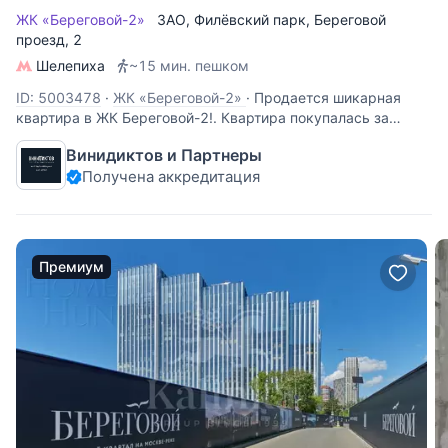
ЖК «Береговой-2»
ЗАО
,
Филёвский парк
,
Береговой
проезд
, 2
Шелепиха
~15 мин. пешком
ID: 5003478
·
ЖК «Береговой-2»
·
Продается шикарная
квартира в ЖК Береговой-2!. Квартира покупалась за
наличные, полная стоимость в договоре. Одна из самых
Винидиктов и Партнеры
удачных планировок в доме. Можно сделать полноценную
Получена аккредитация
квартиру с 3 спальнями и кухней-гостиной 25.8 м². Либо
вариант с 2
Премиум