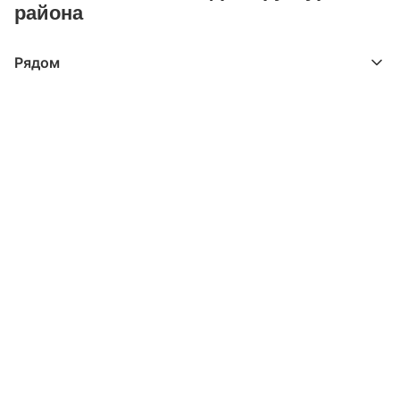
района
Рядом
Выберите расстояние от объекта
До 2000 метров
Школы
Детские клубы
Детские сады
Поликлиники
Больницы
Салоны красоты
Торговые центры