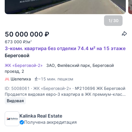
1
/ 30
50 000 000
₽
673 000
₽
/м
2
3-комн. квартира без отделки 74.4 м² на 15 этаже
Береговой
ЖК «Береговой-2»
ЗАО
,
Филёвский парк
,
Береговой
проезд
, 2
Шелепиха
~15 мин. пешком
ID: 5008061
·
ЖК «Береговой-2»
·
№210696 ЖК Береговой
Продается видовая евро-3 квартира в ЖК премиум-класса
«Береговой-2» с панорамным видом на Москву-реку.
Видовая
Квартира расположена на 15 этаже 26-этажного
современного дома и обладает одной из самых
Kalinka Real Estate
востребованных характеристик
Получена аккредитация