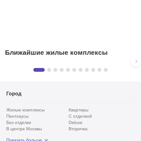
Фитнесы
Ветеринарные клиники
Ближайшие жилые комплексы
Trianon
Квартиры
в ЖК «Trianon»
2 квартиры
Город
Жилые комплексы
Квартиры
Пентхаусы
С отделкой
Без отделки
Deluxe
В центре Москвы
Вторичка
Видовые
Эксклюзивы
Показать больше