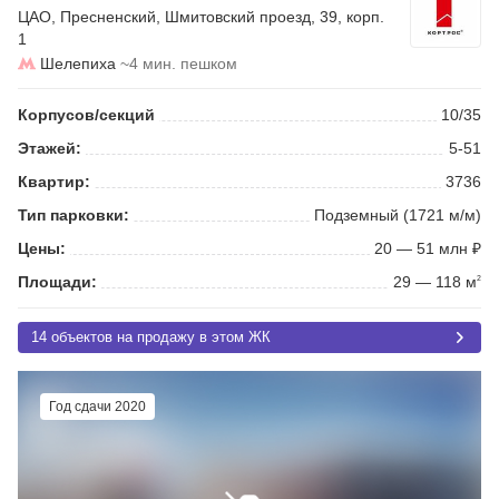
ЦАО
,
Пресненский
,
Шмитовский проезд
, 39, корп.
1
Шелепиха
~4 мин. пешком
Корпусов/секций
10/35
Этажей:
5-51
Квартир:
3736
Тип парковки:
Подземный (1721 м/м)
Цены:
20 — 51 млн ₽
Площади:
29 — 118 м
2
14 объектов на продажу в этом ЖК
Год сдачи 2020