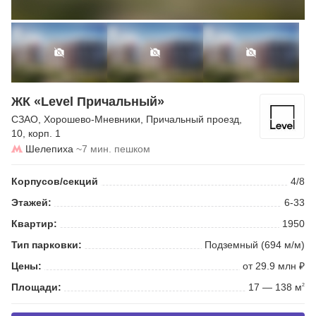
ЖК «Level Причальный»
СЗАО
,
Хорошево-Мневники
,
Причальный проезд
,
10, корп. 1
Шелепиха
~7 мин. пешком
Корпусов/секций
4/8
Этажей:
6-33
Квартир:
1950
Тип парковки:
Подземный (694 м/м)
Цены:
от 29.9 млн ₽
Площади:
17 — 138 м
2