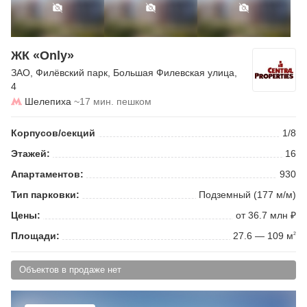
ЖК «Only»
ЗАО
,
Филёвский парк
,
Большая Филевская улица
,
4
Шелепиха
~17 мин. пешком
Корпусов/секций
1/8
Этажей:
16
Апартаментов:
930
Тип парковки:
Подземный (177 м/м)
Цены:
от 36.7 млн ₽
Площади:
27.6 — 109 м
2
Объектов в продаже нет