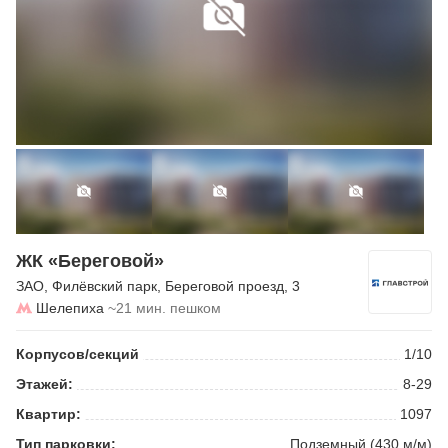
ЖК «Береговой»
ЗАО
,
Филёвский парк
,
Береговой проезд
, 3
Шелепиха
~21 мин. пешком
Корпусов/секций
1/10
Этажей:
8-29
Квартир:
1097
Тип парковки:
Подземный (430 м/м)