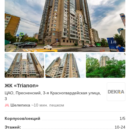
1
/
8
ЖК «Trianon»
ЦАО
,
Пресненский
,
3-я Красногвардейская улица
,
3
Шелепиха
~10 мин. пешком
Корпусов/секций
1/5
Этажей:
10-24