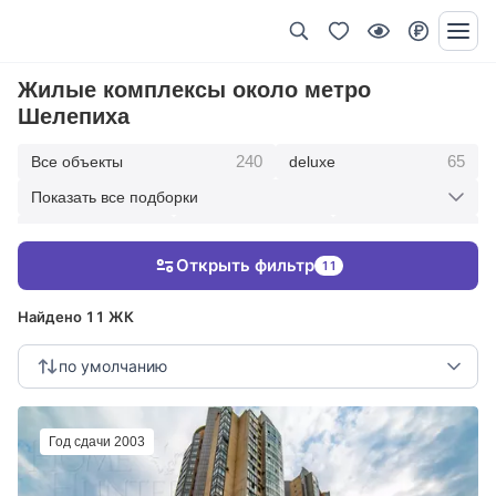
Жилые комплексы около метро
Шелепиха
240
65
Все объекты
deluxe
Показать все подборки
434
369
403
элитные
премиум
бизнес
Открыть фильтр
11
123
286
Жилые кварталы
клубные дома
Найдено 11 ЖК
по умолчанию
Год сдачи 2003