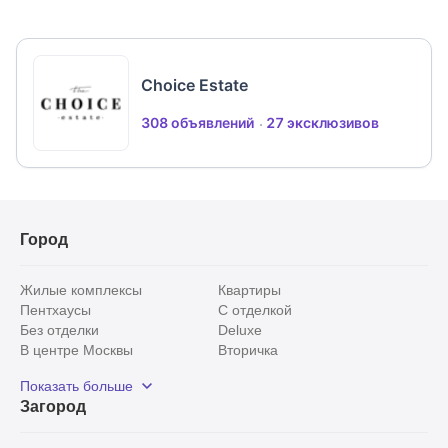
качественных материалов, в отделке использован
натуральный камень. Удобная и функциональная
планировка подойдёт для любой семьи.
Choice Estate
Конструкция дома: кирпичный
Материалы крыши: натуральная черепица
308 объявлений
27 эксклюзивов
Ремонт: под ключ без мебели
Газ: магистральный
Электричество, кВт: 15
Канализация: септик
Водоснабжение: центральное
Город
Жилые комплексы
Квартиры
Пентхаусы
С отделкой
Без отделки
Deluxe
В центре Москвы
Вторичка
Видовые
Эксклюзивы
Показать больше
Рядом с парком
Популярные локации
Загород
С панорамными окнами
Внутри Садового кольца