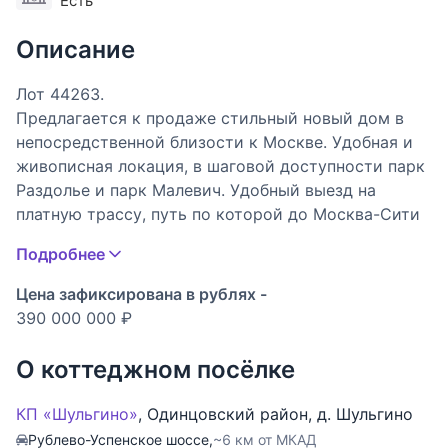
Есть
Описание
Лот 44263.
Предлагается к продаже стильный новый дом в
непосредственной близости к Москве. Удобная и
живописная локация, в шаговой доступности парк
Раздолье и парк Малевич. Удобный выезд на
платную трассу, путь по которой до Москва-Сити
составит не более 15 минут. Дом выполнен из
Подробнее
качественных материалов, в отделке использован
натуральный камень. Удобная и функциональная
Цена зафиксирована в рублях -
планировка подойдёт для любой семьи.
390 000 000 ₽
1 этаж: прихожая, холл, гардеробная, кухня,
рабочая кухня, столовая, гостиная с камином,
О коттеджном посёлке
спальня, санузел, сауна, комната отдыха, гараж
2 этаж: холл, спальня с гардеробной и санузлом -
КП «Шульгино»
,
Одинцовский район
,
д. Шульгино
3, блок для персонала
Рублево-Успенское шоссе,
~6 км от МКАД