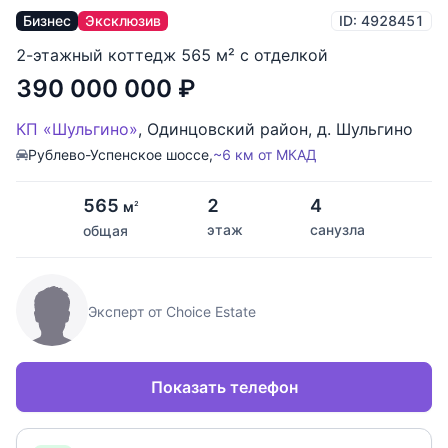
Бизнес
Эксклюзив
ID: 4928451
2-этажный коттедж 565 м² с отделкой
390 000 000
₽
КП «Шульгино»
,
Одинцовский район
,
д. Шульгино
Рублево-Успенское шоссе,
~6 км от МКАД
565
2
4
м
2
этаж
санузла
общая
Эксперт от Choice Estate
Показать телефон