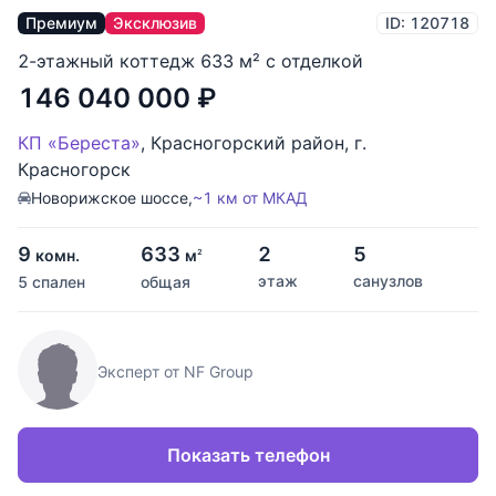
Премиум
Эксклюзив
ID: 120718
2-этажный коттедж 633 м² с отделкой
146 040 000
₽
КП «Береста»
,
Красногорский район
,
г.
Красногорск
Новорижское шоссе,
~1 км от МКАД
9
633
2
5
комн.
м
2
этаж
санузлов
5 спален
общая
Эксперт от NF Group
Показать телефон