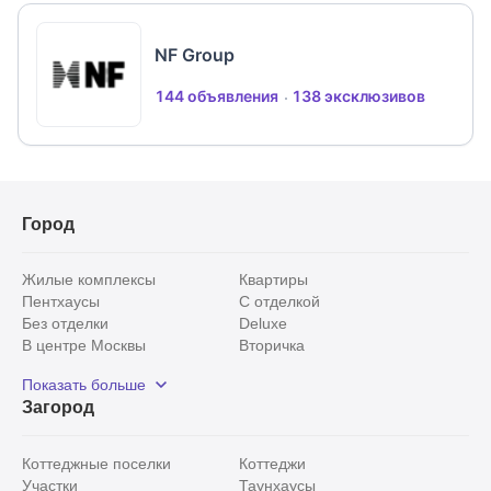
Крокус Сити Молл, Vegas, Крокус Сити Холл, Твой
дом, Ашан, СНЕЖ.COM. Поселок находится под
NF Group
круглосуточной охраной.
144 объявления
138 эксклюзивов
Город
Жилые комплексы
Квартиры
Пентхаусы
С отделкой
Без отделки
Deluxe
В центре Москвы
Вторичка
Видовые
Эксклюзивы
Показать больше
Рядом с парком
Популярные локации
Загород
С панорамными окнами
Внутри Садового кольца
Коттеджные поселки
Коттеджи
Участки
Таунхаусы