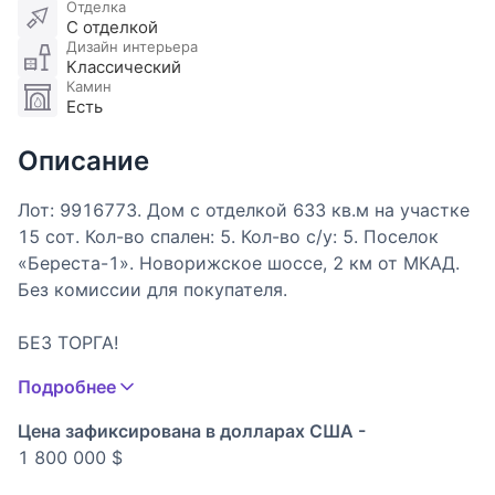
Отделка
С отделкой
Дизайн интерьера
Классический
Камин
Есть
Описание
Лот: 9916773. Дом с отделкой 633 кв.м на участке
15 cот. Кол-во спален: 5. Кол-во с/у: 5. Поселок
«Береста-1». Новорижское шоссе, 2 км от МКАД.
Без комиссии для покупателя.
БЕЗ ТОРГА!
Дом полностью укомплектован и готов к
Подробнее
проживанию. Просторная гостиная со вторым
светом. Дом подойдет для семьи с детьми, а
Цена зафиксирована в долларах США -
также ценителей загородной жизни в черте
1 800 000 $
города. Расположен на берегу Живописной бухты,