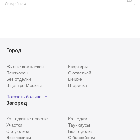
Автор блога
Город
Жилые комплексы
Квартиры
Пентхаусы
С отделкой
Без отделки
Deluxe
В центре Москвы
Вторичка
Видовые
Эксклюзивы
Показать больше
Рядом с парком
Популярные локации
Загород
С панорамными окнами
Внутри Садового кольца
Коттеджные поселки
Коттеджи
Участки
Таунхаусы
С отделкой
Без отделки
Эксклюзивы
С бассейном