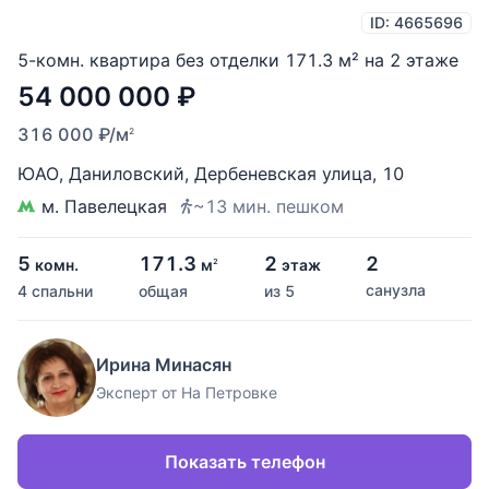
ID: 4665696
5-комн. квартира без отделки 171.3 м² на 2 этаже
54 000 000
₽
316 000
₽
/м
2
ЮАО
,
Даниловский
,
Дербеневская улица
,
10
м. Павелецкая
~13 мин. пешком
5
171.3
2
2
комн.
м
этаж
2
санузла
4 спальни
общая
из 5
Ирина Минасян
Эксперт от На Петровке
Показать телефон