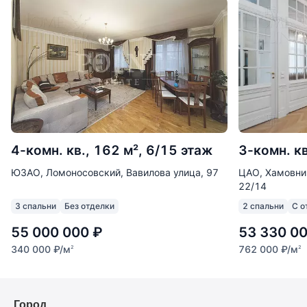
4-комн. кв., 162 м², 6/15 этаж
3-комн. кв
ЮЗАО, Ломоносовский, Вавилова улица, 97
ЦАО, Хамовни
22/14
3 спальни
Без отделки
2 спальни
С о
55 000 000
₽
53 330 0
340 000
₽
/м
762 000
₽
/м
2
2
Город