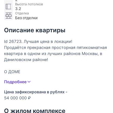
Высота потолков
3.2
Отделка
Без отделки
Описание квартиры
Id 26723. Лучшая цена в локации!
Продаётся прекрасная просторная пятикомнатная
квартира в одном из лучших районов Москвы, в
Даниловском районе!
О ДОМЕ
Подробнее
Расселение по реновации во 2 стадии с 2025 по
2028 г.
Цена зафиксирована в рублях -
54 000 000 ₽
Таким образом Вы получить шикарную квартиру в
новостройке в Даниловском районе по цене
О жилом комплексе