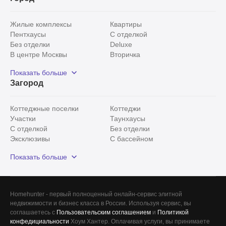
Жилые комплексы
Квартиры
Пентхаусы
С отделкой
Без отделки
Deluxe
В центре Москвы
Вторичка
Видовые
Эксклюзивы
Показать больше
Рядом с парком
Популярные локации
Загород
С панорамными окнами
Внутри Садового кольца
Коттеджные поселки
Коттеджи
Участки
Таунхаусы
С отделкой
Без отделки
Эксклюзивы
С бассейном
С лесным участком
Истринский район
Показать больше
Красногорский район
Минское шоссе
Все
0
Homehunter - первый полноценный онлайн-сервис элитной
недвижимости и бизнес класса в России. Используя сервис, вы
Сегодня
0
соглашаетесь с
Пользовательским соглашением
и
Политикой
конфедициальности
Хоум Хантер. Оплачивая услуги, вы принимаете