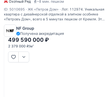
Охотный Ряд
~8 мин. пешком
ID: 5010695
·
ЖК «Петров Дом»
·
Лот: 112974. Уникальная
квартира с дизайнерской отделкой в элитном особняке
«Петровъ Дом», всего в 5 минутах пешком от Кремля. Это
пространство - настоящая симфония архитектуры и
NF Group
искусства, где каждая деталь продумана и выполнена
Получена аккредитация
мастерами высокого
499 590 000
₽
2 379 000
₽
/м
2