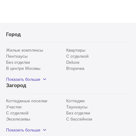
Город
Жилые комплексы
Квартиры
Пентхаусы
С отделкой
Без отделки
Deluxe
В центре Москвы
Вторичка
Видовые
Эксклюзивы
Показать больше
Рядом с парком
Популярные локации
Загород
С панорамными окнами
Внутри Садового кольца
Коттеджные поселки
Коттеджи
Участки
Таунхаусы
С отделкой
Без отделки
Эксклюзивы
С бассейном
С лесным участком
Истринский район
Показать больше
Красногорский район
Минское шоссе
Все
0