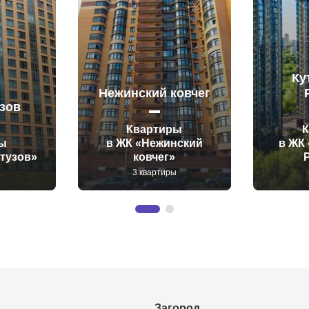
Ку
Нежинский ковчег
зов
Квартиры
ы
в ЖК «Нежинский
в ЖК 
утузов»
ковчег»
а
3 квартиры
Загород