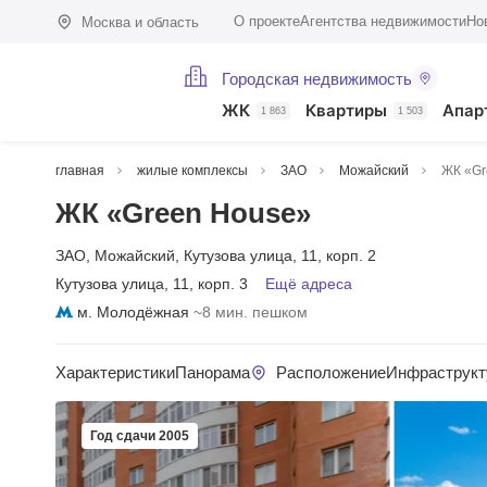
О проекте
Агентства недвижимости
Но
Москва и область
Городская недвижимость
ЖК
Квартиры
Апар
1 863
1 503
главная
жилые комплексы
ЗАО
Можайский
ЖК «Gr
ЖК «Green House»
ЗАО
,
Можайский
,
Кутузова улица
,
11
,
корп. 2
Кутузова улица
,
11
,
корп. 3
Ещё адреса
м. Молодёжная
~8 мин. пешком
Характеристики
Панорама
Расположение
Инфраструкт
Год сдачи 2005