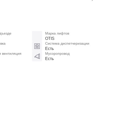
дъезде
Марка лифтов
OTIS
вка
Система диспетчеризации
Есть
я вентиляция
Мусоропровод
Есть