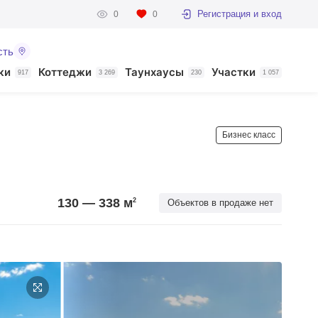
Регистрация и вход
0
0
сть
ки
Коттеджи
Таунхаусы
Участки
917
3 269
230
1 057
Бизнес класс
130 — 338
м
2
Объектов в продаже нет