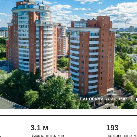
ПАНОРАМА УЛИЦ 360°
3.1 м
193
ь
высота потолков
парковочных м