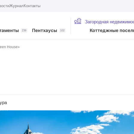
вости
Журнал
Контакты
Загородная недвижимо
таменты
Пентхаусы
Коттеджные посел
239
102
een House»
ура