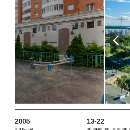
2005
13-22
год сдачи
переменная этажност