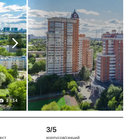
1
/
14
3/5
ест
корпусов/секций