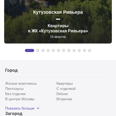
Кутузовская Ривьера
Квартиры
в ЖК «Кутузовская Ривьера»
16 квартир
Город
Жилые комплексы
Квартиры
Пентхаусы
С отделкой
Без отделки
Deluxe
В центре Москвы
Вторичка
Видовые
Эксклюзивы
Показать больше
Рядом с парком
Популярные локации
Загород
С панорамными окнами
Внутри Садового кольца