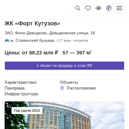
ЖК «Форт Кутузов»
ЗАО
,
Фили-Давыдково
,
Давыдковская улица
,
18
м. Славянский бульвар
~17 мин. пешком
Цены: от 98.22 млн ₽
57 — 397
м
2
1 объект на продажу в этом ЖК
Характеристики
Объекты
Панорама
Расположение
Инфраструктура
Год сдачи 2012