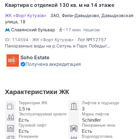
Квартира с отделкой 130 кв. м на 14 этаже
ЖК «Форт Кутузов»
ЗАО
,
Фили-Давыдково
,
Давыдковская
улица
, 18
Славянский бульвар
~17 мин. пешком
ID: 114594
·
ЖК «Форт Кутузов»
·
Лот №f12757
Панорамные виды на р.Сетунь и Парк Победы!
Предлагается стильная 3-комнатная площадью 120,9 кв.м.
Soho Estate
с дизайнерской отделкой. Спланированы: гостиная, кухня,
Получена аккредитация
2 спальни, 2 ванных комнаты, 2 гардеробные комнаты.
Окна выходят на Волынский Лес и
Характеристики ЖК
Территория ЖК
Лифтов в подъезде
1.5 га
3
Эксплуатируемая кровля
Марка лифтов
Есть
Schindler
Грузовой лифт
Панорамные окна
Есть
Есть
Резервное
Водоподготовка