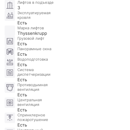
инфраструктура центра Москвы в
Лифтов в подъезде
непосредственной близости. Очень удобные
3
Эксплуатируемая
выезды на автомагистрали. Рядом парки и много
кровля
прогулочных зон вокруг дома.
Есть
Марка лифтов
Thyssenkrupp
Прямая продажа. Никто не прописан. Полная
Грузовой лифт
стоимость в договоре. Торг.
Есть
Панорамные окна
Есть
Водоподготовка
Есть
Система
диспетчеризации
Есть
Противодымная
вентиляция
Есть
Центральная
вентиляция
Есть
Спринклерное
пожаротушение
Есть