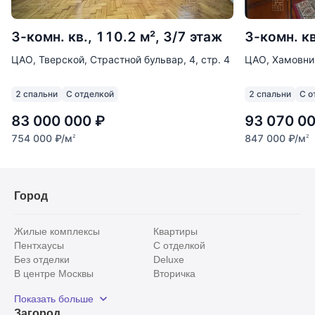
3-комн. кв., 110.2 м², 3/7 этаж
3-комн. кв
ЦАО, Тверской, Страстной бульвар, 4, стр. 4
ЦАО, Хамовник
2 спальни
С отделкой
2 спальни
С о
83 000 000
₽
93 070 0
754 000
₽
/м
847 000
₽
/м
2
2
Город
Жилые комплексы
Квартиры
Пентхаусы
С отделкой
Без отделки
Deluxe
В центре Москвы
Вторичка
Видовые
Эксклюзивы
Показать больше
Рядом с парком
Популярные локации
Загород