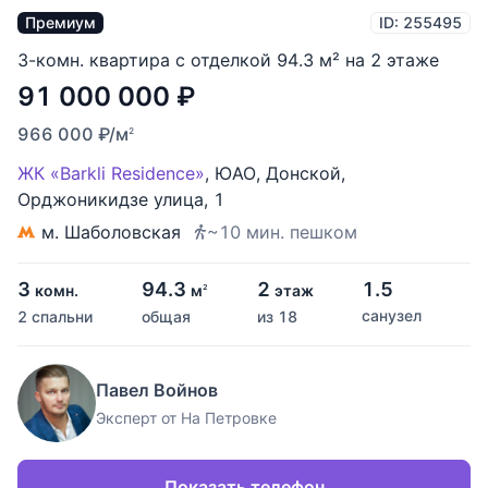
Премиум
ID: 255495
3-комн. квартира с отделкой 94.3 м² на 2 этаже
91 000 000
₽
966 000
₽
/м
2
ЖК «Barkli Residence»
,
ЮАО
,
Донской
,
Орджоникидзе улица
,
1
м. Шаболовская
~10 мин. пешком
3
94.3
2
1.5
комн.
м
этаж
2
санузел
2 спальни
общая
из 18
Павел Войнов
Эксперт от На Петровке
Показать телефон