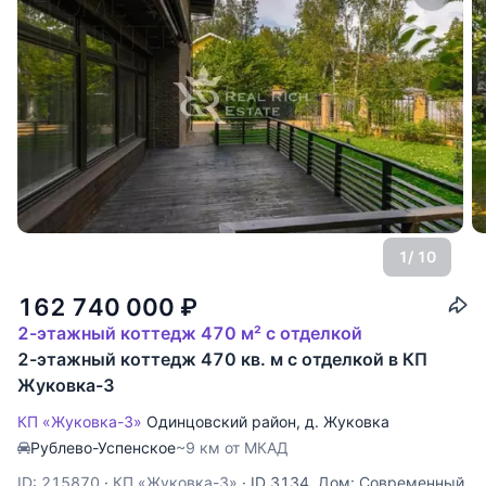
1
/ 10
162 740 000
₽
2-этажный коттедж 470 м² с отделкой
2-этажный коттедж 470 кв. м с отделкой в КП
Жуковка-3
КП «Жуковка-3»
Одинцовский район
,
д. Жуковка
Рублево-Успенское
~9 км от МКАД
ID: 215870
·
КП «Жуковка-3»
·
ID 3134. Дом: Современный