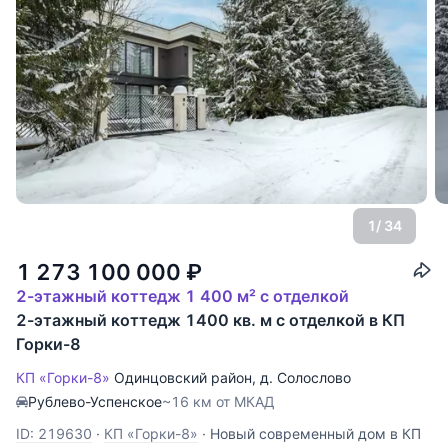
1
/ 34
1 273 100 000
₽
2-этажный коттедж 1 400 м² с отделкой
2-этажный коттедж 1400 кв. м с отделкой в КП
Горки-8
КП «Горки-8»
Одинцовский район
,
д. Солослово
Рублево-Успенское
~16 км от МКАД
ID: 219630
·
КП «Горки-8»
·
Новый современный дом в КП