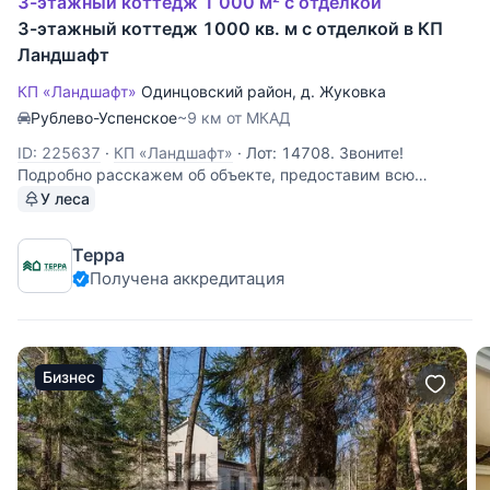
3-этажный коттедж 1 000 м² с отделкой
3-этажный коттедж 1000 кв. м с отделкой в КП
Ландшафт
КП «Ландшафт»
Одинцовский район
,
д. Жуковка
Рублево-Успенское
~9 км от МКАД
ID: 225637
·
КП «Ландшафт»
·
Лот: 14708. Звоните!
Подробно расскажем об объекте, предоставим всю
необходимую информацию и оперативно покажем!
У леса
Терра
Получена аккредитация
Бизнес