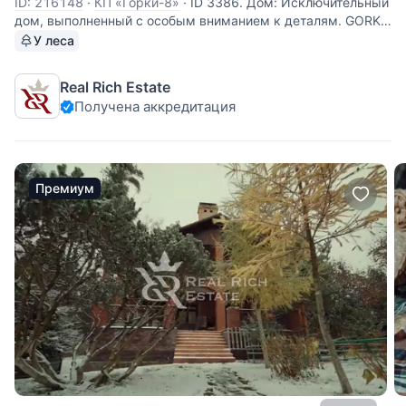
ID: 216148
·
КП «Горки-8»
·
ID 3386. Дом: Исключительный
дом, выполненный с особым вниманием к деталям. GORKY
Park – для настоящих ценителей «коллекционной»
У леса
архитектуры, свободного и нетривиального пространства,
дом для тех, кто мыслит и видит на шаг вперед.Это
Real Rich Estate
современная
Получена аккредитация
Премиум