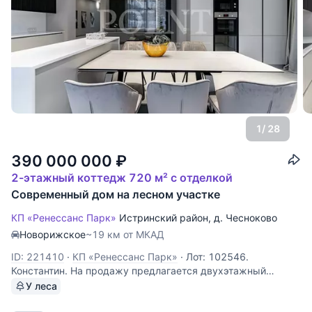
1
/ 28
390 000 000
₽
2-этажный коттедж 720 м² с отделкой
Современный дом на лесном участке
КП «Ренессанс Парк»
Истринский район
,
д. Чесноково
Новорижское
~19 км от МКАД
ID: 221410
·
КП «Ренессанс Парк»
·
Лот: 102546.
Константин. На продажу предлагается двухэтажный
загородный дом "под ключ частично с мебелью",
У леса
площадью 719 кв.м., расположенный на участке