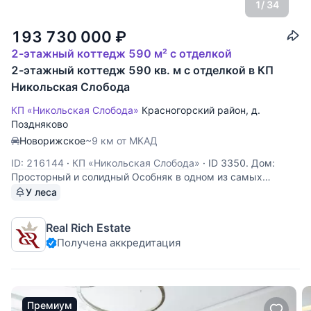
1
/ 34
193 730 000
₽
2-этажный коттедж 590 м² с отделкой
2-этажный коттедж 590 кв. м с отделкой в КП
Никольская Слобода
КП «Никольская Слобода»
Красногорский район
,
д.
Поздняково
Новорижское
~9 км от МКАД
ID: 216144
·
КП «Никольская Слобода»
·
ID 3350. Дом:
Просторный и солидный Особняк в одном из самых
статусных и известных поселков подмосковья
У леса
«Никольская Слобода», в 9 км от МКАД и в 15 минутах от
ММДЦ «Москва-Сити», вблизи объектов развитой
Real Rich Estate
инфраструктуры и окружении живописной
Получена аккредитация
Премиум