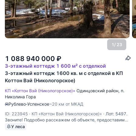
1
/ 23
1 088 940 000
₽
3-этажный коттедж 1 600 м² с отделкой
3-этажный коттедж 1600 кв. м с отделкой в КП
Коттон Вэй (Никологорское)
КП «Коттон Вэй (Никологорское)»
Одинцовский район
,
п.
Николина Гора
Рублево-Успенское
~20 км от МКАД
ID: 223945
·
КП «Коттон Вэй (Никологорское)»
·
Лот: 5497.
Звоните! Подробно расскажем об объекте, предоставим
всю необходимую информацию и оперативно покажем!
У леса