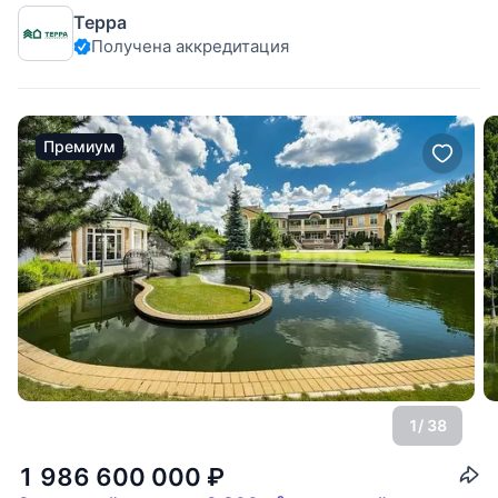
Терра
Получена аккредитация
Премиум
1
/ 38
1 986 600 000
₽