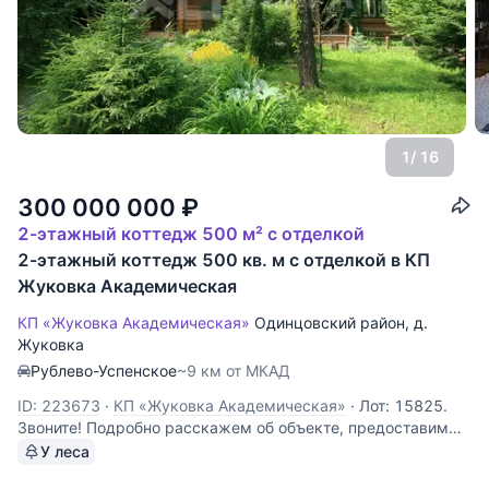
1
/ 16
300 000 000
₽
2-этажный коттедж 500 м² с отделкой
2-этажный коттедж 500 кв. м с отделкой в КП
Жуковка Академическая
КП «Жуковка Академическая»
Одинцовский район
,
д.
Жуковка
Рублево-Успенское
~9 км от МКАД
ID: 223673
·
КП «Жуковка Академическая»
·
Лот: 15825.
Звоните! Подробно расскажем об объекте, предоставим
всю необходимую информацию и оперативно покажем!
У леса