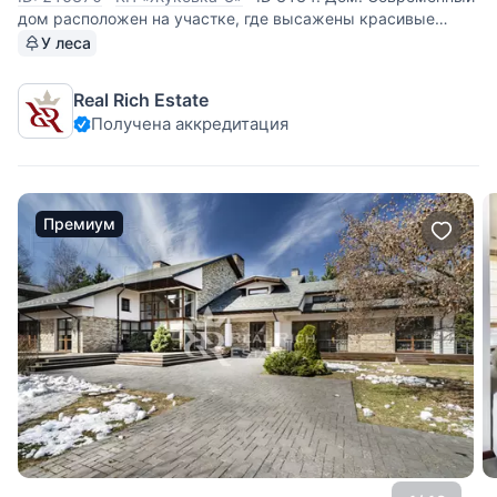
дом расположен на участке, где высажены красивые
хвойные и лиственные деревья наших среднерусских
У леса
лесов, газон, цветущие кустарники, цветы. Интерьеры
дома выполнены в современном стиле. Внутренняя
Real Rich Estate
отделка всех комнат и
Получена аккредитация
Премиум