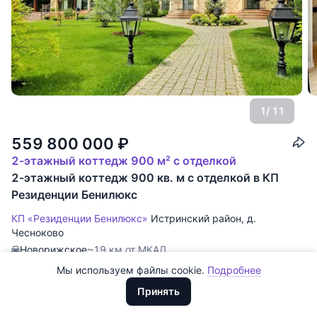
1
/ 11
559 800 000
₽
2-этажный коттедж 900 м² с отделкой
Все
0
2-этажный коттедж 900 кв. м с отделкой в КП
Резиденции Бенилюкс
Сегодня
0
КП «Резиденции Бенилюкс»
Истринский район
,
д.
Вчера
0
Чесноково
Новорижское
~19 км от МКАД
За неделю
0
Мы используем файлы cookie.
Подробнее
ID: 228185
·
КП «Резиденции Бенилюкс»
·
Лот: 13408.
Доллары
За месяц
0
ООО "ХоумХантер" использует cookie для обеспечения
Звоните! Подробно расскажем об объекте, предоставим
Евро
Принять
функционирования веб-сайта, аналитики действий на веб-сайте
всю необходимую информацию и оперативно покажем!
У леса
За 3 месяца
Рубли
0
и улучшения качества обслуживания. Для получения