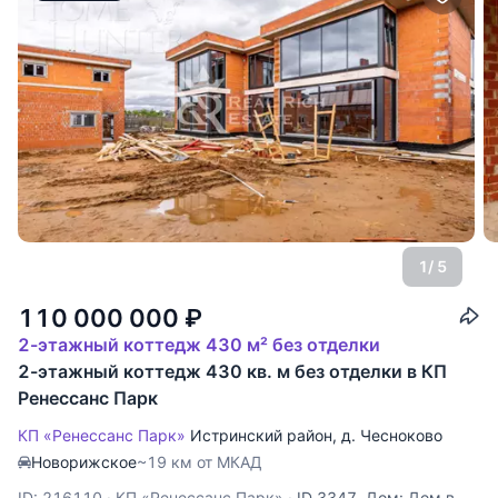
1
/ 5
110 000 000
₽
2-этажный коттедж 430 м² без отделки
2-этажный коттедж 430 кв. м без отделки в КП
Ренессанс Парк
КП «Ренессанс Парк»
Истринский район
,
д. Чесноково
Новорижское
~19 км от МКАД
ID: 216110
·
КП «Ренессанс Парк»
·
ID 3347. Дом: Дом в