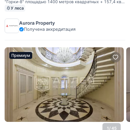
"Горки-8" площадью 1400 метров квадратных + 157,4 кв.
гараж на 3 машины с квартирой для персонала на
У леса
прилесном участке 30 соток с пятью спальнями,
кабинетом, бассейном, сауной, хамамом и пассажирским
Aurora Property
лифтом. На цокольном
Получена аккредитация
Премиум
1
/ 45