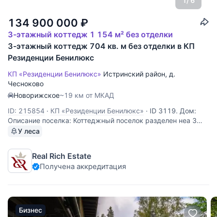
1
/ 6
134 900 000
₽
3-этажный коттедж 1 154 м² без отделки
3-этажный коттедж 704 кв. м без отделки в КП
Резиденции Бенилюкс
КП «Резиденции Бенилюкс»
Истринский район
,
д.
Чесноково
Новорижское
~19 км от МКАД
ID: 215854
·
КП «Резиденции Бенилюкс»
·
ID 3119. Дом:
Описание поселка: Коттеджный поселок разделен неа 3
района с собственной тематикой и архитектурным стилем:
У леса
"Голландия", "Люксембург" и "Бельгия". На территории в
120 Га расположено около 250 строений, площадью от 250
Real Rich Estate
до 3000 м2.
Получена аккредитация
Бизнес