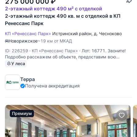
275 000 000
₽
2-этажный коттедж 490 м² с отделкой
2-этажный коттедж 490 кв. м с отделкой в КП
Ренессанс Парк
КП «Ренессанс Парк»
Истринский район
,
д. Чесноково
Новорижское
~19 км от МКАД
ID: 226259
·
КП «Ренессанс Парк»
·
Лот: 16771. Звоните!
Подробно расскажем об объекте, предоставим всю
необходимую информацию и оперативно покажем!
У леса
Терра
Получена аккредитация
Премиум