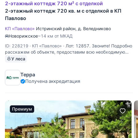
2-этажный коттедж 720 м² с отделкой
2-этажный коттедж 720 кв. м с отделкой в КП
Павлово
КП «Павлово»
Истринский район
,
д. Веледниково
Новорижское
~14 км от МКАД
ID: 228219
·
КП «Павлово»
·
Лот: 12857. Звоните! Подробно
расскажем об объекте, предоставим всю необходимую
информацию и оперативно покажем!
У леса
Терра
Получена аккредитация
Премиум