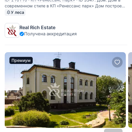
современном стиле в КП «Ренессанс парк» Дом построен
из кирпича, плоская кровля выполнена из специальной
У леса
мембраны. Панорамное остекление с алюминиевым
профилем делает помещения светлыми и уютными,
Real Rich Estate
позволяя сокращать
Получена аккредитация
Премиум