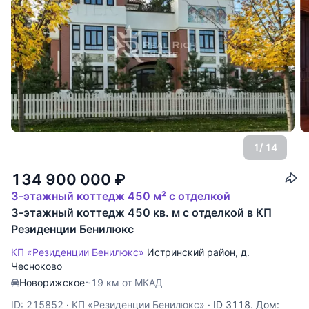
1
/ 14
134 900 000
₽
3-этажный коттедж 450 м² с отделкой
3-этажный коттедж 450 кв. м с отделкой в КП
Резиденции Бенилюкс
КП «Резиденции Бенилюкс»
Истринский район
,
д.
Чесноково
Новорижское
~19 км от МКАД
ID: 215852
·
КП «Резиденции Бенилюкс»
·
ID 3118. Дом: