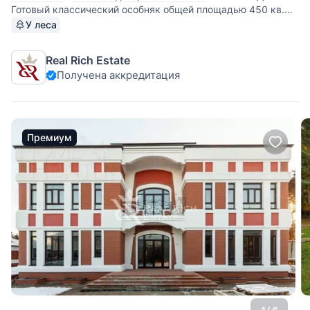
Готовый классический особняк общей площадью 450 кв.м.
в КП Бенилюкс, 19 км от МКАД. Участок: Участок 20,8 сот.
У леса
с красивым ландшафтным дизайном и взрослыми лесными
деревьями. Описание поселка: Коттеджный поселок
Real Rich Estate
разделен неа 3
Получена аккредитация
Премиум