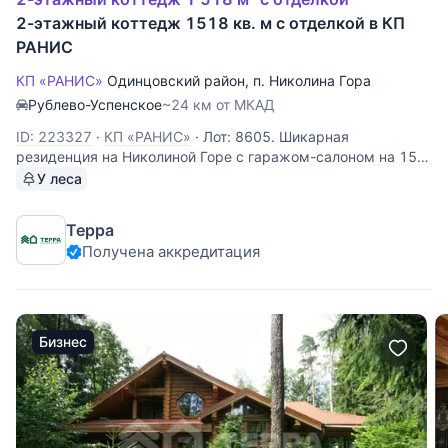
2-этажный коттедж 1518 кв. м с отделкой в КП
РАНИС
КП «РАНИС»
Одинцовский район
,
п. Николина Гора
Рублево-Успенское
~24 км от МКАД
ID: 223327
·
КП «РАНИС»
·
Лот: 8605. Шикарная
резиденция на Николиной Горе с гаражом-салоном на 15
автомобилей, тренажерным залом, СПА-комплексом,
У леса
зоной барбекю! Строительство и внутренняя отделка
выполнены из высококачественных премиальных
Терра
материалов. На участке расположено
Получена аккредитация
Бизнес