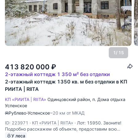
1
/ 15
413 820 000
₽
2-этажный коттедж 1 350 м² без отделки
2-этажный коттедж 1350 кв. м без отделки в КП
РИИТА | RIITA
КП «РИИТА | RIITA»
Одинцовский район
,
п. Дома отдыха
Успенское
Рублево-Успенское
~20 км от МКАД
ID: 223971
·
КП «РИИТА | RIITA»
·
Лот: 15950. Звоните!
Подробно расскажем об объекте, предоставим всю
необходимую информацию и оперативно покажем!
У леса