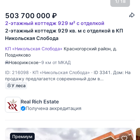
1
/ 18
503 700 000
₽
2-этажный коттедж 929 м² с отделкой
2-этажный коттедж 929 кв. м с отделкой в КП
Никольская Слобода
КП «Никольская Слобода»
Красногорский район
,
д.
Поздняково
Новорижское
~9 км от МКАД
ID: 216098
·
КП «Никольская Слобода»
·
ID 3341. Дом: На
продажу предлагается современный дом в
строгоохраняемом посёлке Никольская Слобода.
У леса
Полностью готовый к проживанию, общей площадью 929
м2 Жилая часть 652м2 и бассейн 18х16 м с джакузи,
Real Rich Estate
площадкой для спорта, раздевалкой,душем. Дом
Получена аккредитация
Премиум