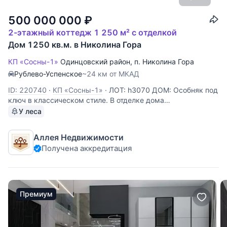
500 000 000
₽
2-этажный коттедж 1 250 м² с отделкой
Дом 1250 кв.м. в Николина Гора
КП «Сосны-1»
Одинцовский район
,
п. Николина Гора
Рублево-Успенское
~24 км от МКАД
ID: 220740
·
КП «Сосны-1»
·
ЛОТ: h3070 ДОМ: Особняк под
ключ в классическом стиле. В отделке дома
использовались натуральные качественные материалы -
У леса
мрамор, гипсовая лепнина, художественный паркет. Зоны
спа-отдыха с бассейном расположены на первом этаже
Аллея Недвижимости
дома, а на втором
Получена аккредитация
Премиум