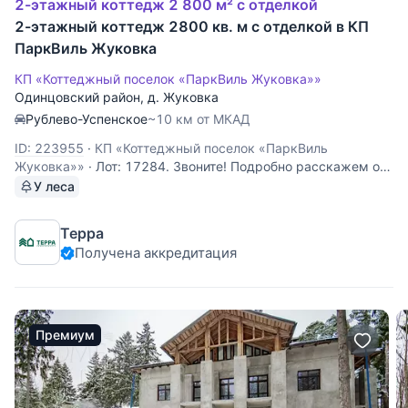
2-этажный коттедж 2 800 м² с отделкой
2-этажный коттедж 2800 кв. м с отделкой в КП
ПаркВиль Жуковка
КП «Коттеджный поселок «ПаркВиль Жуковка»»
Одинцовский район
,
д. Жуковка
Рублево-Успенское
~10 км от МКАД
ID: 223955
·
КП «Коттеджный поселок «ПаркВиль
Жуковка»»
·
Лот: 17284. Звоните! Подробно расскажем об
объекте, предоставим всю необходимую информацию и
У леса
оперативно покажем!
Терра
Получена аккредитация
Премиум