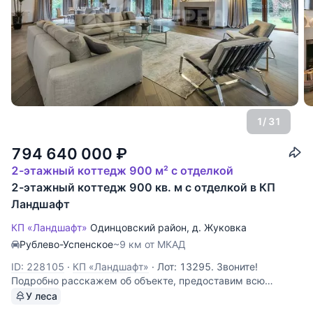
1
/ 31
794 640 000
₽
2-этажный коттедж 900 м² с отделкой
2-этажный коттедж 900 кв. м с отделкой в КП
Ландшафт
КП «Ландшафт»
Одинцовский район
,
д. Жуковка
Рублево-Успенское
~9 км от МКАД
ID: 228105
·
КП «Ландшафт»
·
Лот: 13295. Звоните!
Подробно расскажем об объекте, предоставим всю
необходимую информацию и оперативно покажем!
У леса