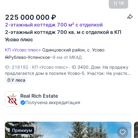
1
/ 16
225 000 000
₽
2-этажный коттедж 700 м² с отделкой
2-этажный коттедж 700 кв. м с отделкой в КП
Усово плюс
КП «Усово плюс»
Одинцовский район
,
с. Усово
Рублево-Успенское
~9 км от МКАД
ID: 216192
·
КП «Усово плюс»
·
ID 3400. Дом: На продажу
предлагается дом в поселке Усово-5. Участок: На участке
отдельно расположено здание бассейна 5*15,
У леса
тренажерный зал, русская баня на дровах с комнатой
отдыха, профессиональный теннисный корт, гараж на 2 м/
Real Rich Estate
м с 3-х
Получена аккредитация
Премиум