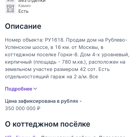
Без отделки
Камин
Есть
Описание
Номер объекта: РУ1618. Продам дом на Рублево-
Успенском шоссе, в 16 км. от Москвы, в
коттеджном поселке Горки-8. Дом 4-х уровневый,
кирпичный (площадь - 780 м.кв.), расположен на
земельном участке размером 42 сот. Есть
отдельностоящий гараж на 2 а/м. Все
коммуникации центральные. Требуется чистовая
Подробнее
отделка. В цоколе: кинотеатр с камином, кладовые
комнаты, бойлерная, спа зона: сауна, с\у, джакузи,
Цена зафиксирована в рублях -
тренажерный зал, раздевалка, душевые, комната
350 000 000 ₽
для водоочистки. На первом этаже: прихожая,
большой холл, кухня, столовая, гостиная с
О коттеджном посёлке
камином, гостевая комната, постирочная комната
с кладовой, с\у. На втором этаже: хозяйская