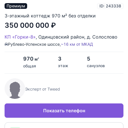
Премиум
ID: 243338
3-этажный коттедж 970 м² без отделки
350 000 000
₽
КП «Горки-8»
,
Одинцовский район
,
д. Солослово
Рублево-Успенское шоссе,
~16 км от МКАД
970
3
5
м
2
этаж
санузлов
общая
Эксперт от Tweed
Показать телефон