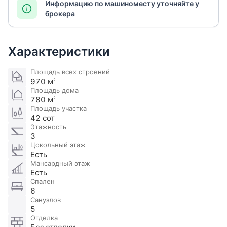
Информацию по машиноместу уточняйте у
брокера
Характеристики
Площадь всех строений
970 м
2
Площадь дома
780 м
2
Площадь участка
42 сот
Этажность
3
Цокольный этаж
Есть
Мансардный этаж
Есть
Спален
6
Санузлов
5
Отделка