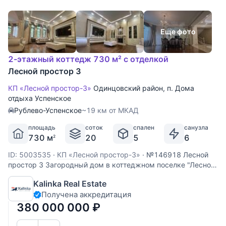
Еще фото
2-этажный коттедж 730 м² с отделкой
Лесной простор 3
КП «Лесной простор-3»
Одинцовский район
,
п. Дома
отдыха Успенское
Рублево-Успенское
~19 км от МКАД
площадь
соток
спален
санузла
730 м
20
5
6
2
ID: 5003535
·
КП «Лесной простор-3»
·
№146918 Лесной
простор 3 Загородный дом в коттеджном поселке "Лесной
простор- 3". Отделка и интерьер дом выдержаны в
Kalinka Real Estate
классическом стиле, в отделке использованы ценные
Получена аккредитация
породы дерева и натуральный камень. Фасад дома
отделан травертином.
380 000 000
₽