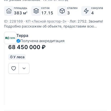
площадь
соток
спален
санузла
383 м
17.15
3
4
2
ID: 228169
·
КП «Лесной простор-3»
·
Лот: 2752. Звоните!
Подробно расскажем об объекте, предоставим всю
необходимую информацию и оперативно покажем!
Терра
Получена аккредитация
68 450 000
₽
У леса