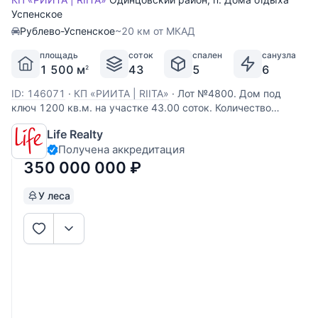
Успенское
Рублево-Успенское
~20 км от МКАД
площадь
соток
спален
санузла
1 500 м
43
5
6
2
ID: 146071
·
КП «РИИТА | RIITA»
·
Лот №4800. Дом под
ключ 1200 кв.м. на участке 43.00 соток. Количество
спален: 5. Коттеджный посёлок «ДСК Риита», Рублево-
Life Realty
Успенское шоссе, 19 км от МКАД. Дом расположен в
Получена аккредитация
охраняемом коттеджном поселке на 1-ом Успенском
шоссе в окружении хвойного леса
350 000 000
₽
У леса