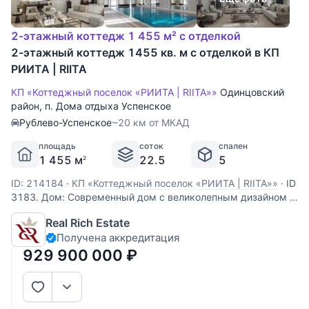
2-этажный коттедж 1 455 м² с отделкой
2-этажный коттедж 1455 кв. м с отделкой в КП
РИИТА | RIITA
КП «Коттеджный поселок «РИИТА | RIITA»»
Одинцовский
район
,
п. Дома отдыха Успенское
Рублево-Успенское
~20 км от МКАД
площадь
соток
спален
1 455 м
22.5
5
2
ID: 214184
·
КП «Коттеджный поселок «РИИТА | RIITA»»
·
ID
3183. Дом: Современный дом с великолепным дизайном и
мебелью. В камерном строгоохраняемом посёлке. В доме
Real Rich Estate
5 спален с гардеробными и ванными комнатами, кухня,
Получена аккредитация
столовая, гостинная, СПА зона с сауной, бассейном,
отдельный блок для персонала с
929 900 000
₽