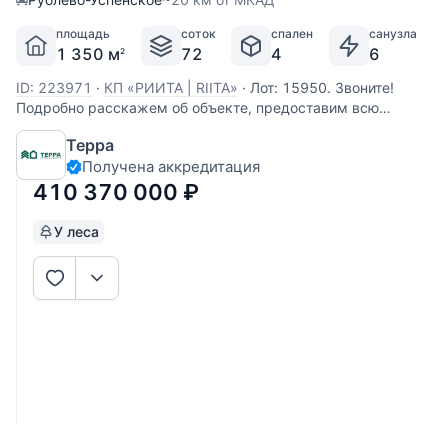
площадь
соток
спален
санузла
1 350 м
72
4
6
2
ID: 223971
·
КП «РИИТА | RIITA»
·
Лот: 15950. Звоните!
Подробно расскажем об объекте, предоставим всю
необходимую информацию и оперативно покажем!
Терра
Получена аккредитация
410 370 000
₽
У леса