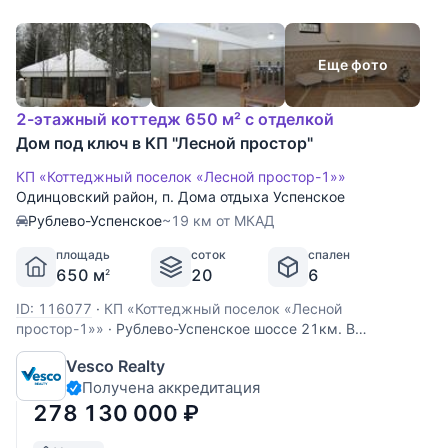
Еще фото
2-этажный коттедж 650 м² с отделкой
Дом под ключ в КП "Лесной простор"
КП «Коттеджный поселок «Лесной простор-1»»
Одинцовский район
,
п. Дома отдыха Успенское
Рублево-Успенское
~19 км от МКАД
площадь
соток
спален
650 м
20
6
2
ID: 116077
·
КП «Коттеджный поселок «Лесной
простор-1»»
·
Рублево-Успенское шоссе 21км. В
охраняемом коттеджном поселке со всеми центральными
Vesco Realty
коммуникациями продается дом 650 кв.м под ключ.
Получена аккредитация
Лесной участок 20 соток с патио. В доме: 6 спален, 7с/у,
кабинет, бильярдная, финская и турецкая сауны, гараж на
278 130 000
₽
2м