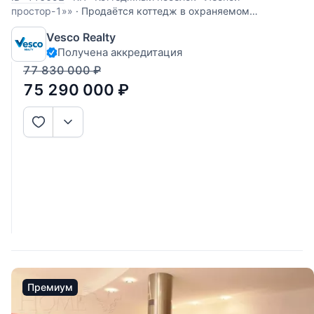
простор-1»»
·
Продаётся коттедж в охраняемом
коттеджном посёлке. Состояние отделки под чистовую. Все
Vesco Realty
центральные коммуникации. Лесной участок 17,15 соток.
Получена аккредитация
Участник AREA - Ассоциации Агентств Элитной
Недвижимости
77 830 000
₽
75 290 000
₽
Премиум