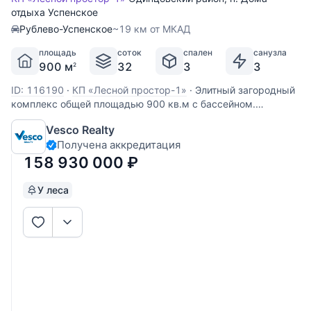
отдыха Успенское
Рублево-Успенское
~19 км от МКАД
площадь
соток
спален
санузла
900 м
32
3
3
2
ID: 116190
·
КП «Лесной простор-1»
·
Элитный загородный
комплекс общей площадью 900 кв.м с бассейном.
Экологически чистый, зеленый район с развитой
Vesco Realty
инфраструктурой. Лесной участок 32 сотки-ИЖС, с
Получена аккредитация
вековым лесом. Облагороженная территория,
ландшафтный дизайн, свой пруд с декоративными
158 930 000
₽
У леса