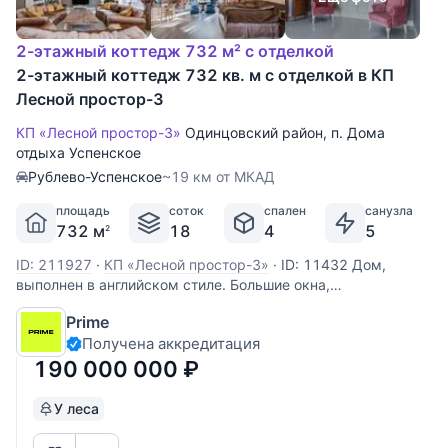
2-этажный коттедж 732 м² с отделкой
2-этажный коттедж 732 кв. м с отделкой в КП
Лесной простор-3
КП «Лесной простор-3»
Одинцовский район
,
п. Дома
отдыха Успенское
Рублево-Успенское
~19 км от МКАД
площадь
соток
спален
санузла
732 м
18
4
5
2
ID: 211927
·
КП «Лесной простор-3»
·
ID: 11432 Дом,
выполнен в английском стиле. Большие окна,
конусообразная крыша, изящный балкон, гараж в контуре
Prime
дома - все смотрится гармонично и привлекательно.
Получена аккредитация
Внутренняя отделка и интерьеры дома выполнены тоже в
английском стиле. Просторная
190 000 000
₽
У леса