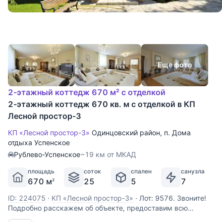
Еще фото
2-этажный коттедж 670 м² с отделкой
2-этажный коттедж 670 кв. м с отделкой в КП
Лесной простор-3
КП «Лесной простор-3»
Одинцовский район
,
п. Дома
отдыха Успенское
Рублево-Успенское
~19 км от МКАД
площадь
соток
спален
санузла
670 м
25
5
7
2
ID: 224075
·
КП «Лесной простор-3»
·
Лот: 9576. Звоните!
Подробно расскажем об объекте, предоставим всю
необходимую информацию и оперативно покажем!