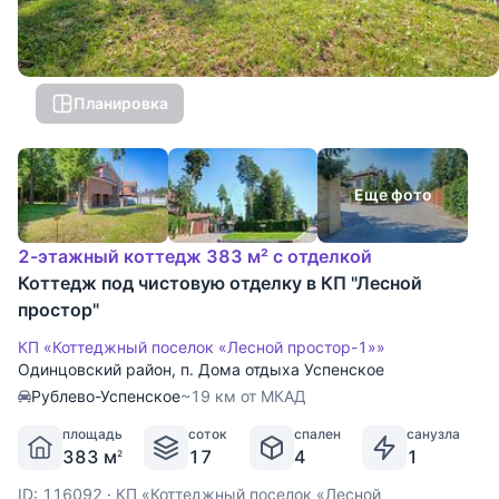
Планировка
Еще фото
2-этажный коттедж 383 м² с отделкой
Коттедж под чистовую отделку в КП "Лесной
простор"
КП «Коттеджный поселок «Лесной простор-1»»
Одинцовский район
,
п. Дома отдыха Успенское
Рублево-Успенское
~19 км от МКАД
площадь
соток
спален
санузла
383 м
17
4
1
2
ID: 116092
·
КП «Коттеджный поселок «Лесной