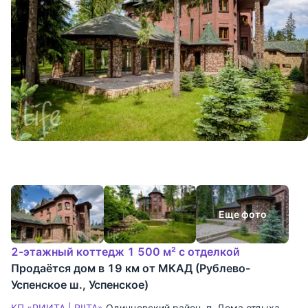
Еще фото
2-этажный коттедж 1 500 м² с отделкой
Продаётся дом в 19 км от МКАД (Рублево-
Успенское ш., Успенское)
КП «РИИТА | RIITA»
Одинцовский район
,
п. Дома отдыха