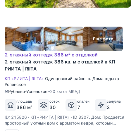
Еще фото
2-этажный коттедж 386 м² с отделкой
2-этажный коттедж 386 кв. м с отделкой в КП
РИИТА | RIITA
КП «РИИТА | RIITA»
Одинцовский район
,
п. Дома отдыха
Успенское
Рублево-Успенское
~20 км от МКАД
площадь
соток
спален
санузла
386 м
30
7
3
2
ID: 215826
·
КП «РИИТА | RIITA»
·
ID 3307. Дом: Продается
просторный уютный дом с ароматом кедра, который
покоряет своей гармонией и полезными