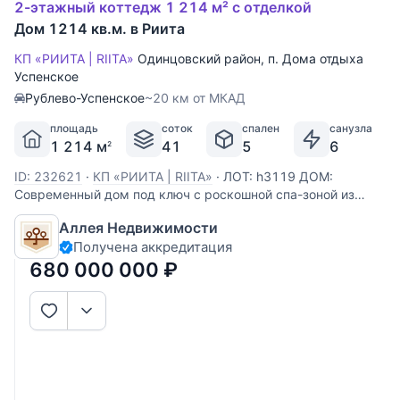
2-этажный коттедж 1 214 м² с отделкой
Дом 1214 кв.м. в Риита
КП «РИИТА | RIITA»
Одинцовский район
,
п. Дома отдыха
Успенское
Рублево-Успенское
~20 км от МКАД
площадь
соток
спален
санузла
1 214 м
41
5
6
2
ID: 232621
·
КП «РИИТА | RIITA»
·
ЛОТ: h3119 ДОМ:
Современный дом под ключ с роскошной спа-зоной из
бассейна, сауны и соляной комнаты. В доме
Аллея Недвижимости
функциональная планировка- это гостиная с камином и
Получена аккредитация
вторым светом, тренажерный зал на втором этаже,
библиотека с зоной для отдыха, все
680 000 000
₽