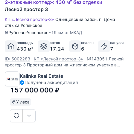
2-этажный коттедж 430 м² без отделки
Лесной простор 3
КП «Лесной простор-3»
Одинцовский район
,
п. Дома
отдыха Успенское
Рублево-Успенское
~19 км от МКАД
площадь
соток
спален
санузла
430 м
17.24
6
7
2
ID: 5002283
·
КП «Лесной простор-3»
·
№143051 Лесной
простор 3 Просторный дом на живописном участке в
закрытом коттеджном посёлке Лесной простор-3, с
Kalinka Real Estate
быстрым выездом на платную дорогу. Дом 440 кв. м,
Получена аккредитация
построен из высококачественных материалов,
качественная предчистовая отделка. На
157 000 000
₽
У леса