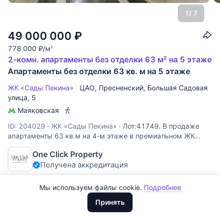
1
/ 7
49 000 000
₽
778 000
₽
/м
2
2-комн. апартаменты без отделки 63 м² на 5 этаже
Апартаменты без отделки 63 кв. м на 5 этаже
ЖК «Сады Пекина»
ЦАО
,
Пресненский
,
Большая Садовая
улица
, 5
Маяковская
Все
0
ID: 204029
·
ЖК «Сады Пекина»
·
Лот:41749. В продаже
апартаменты 63 кв.м на 4-м этаже в премиальном ЖК
Сегодня
0
"Сады Пекина". Планировкой предусмотрена 1 спальня,
One Click Property
Вчера
0
просторная кухня-гостиная, гардеробная. Виды в
Получена аккредитация
ухоженный внутренний двор! Огороженная территория,
За неделю
0
подземный паркинг.
Мы используем файлы cookie.
Подробнее
Доллары
За месяц
0
ООО "ХоумХантер" использует cookie для обеспечения
Евро
Принять
функционирования веб-сайта, аналитики действий на веб-сайте
Премиум
За 3 месяца
Рубли
0
и улучшения качества обслуживания. Для получения