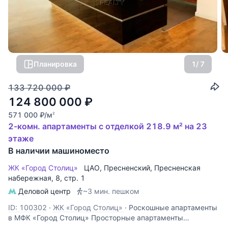
Планировка
1
/ 7
133 720 000
₽
124 800 000
₽
571 000
₽
/м
2
2-комн. апартаменты с отделкой 218.9 м² на 23
этаже
В наличии машиноместо
ЖК «Город Столиц»
ЦАО
,
Пресненский
,
Пресненская
набережная
, 8, стр. 1
Деловой центр
~3 мин. пешком
ID: 100302
·
ЖК «Город Столиц»
·
Роскошные апартаменты
в МФК «Город Столиц» Просторные апартаменты
площадью 219 квадратных метров расположились на 23