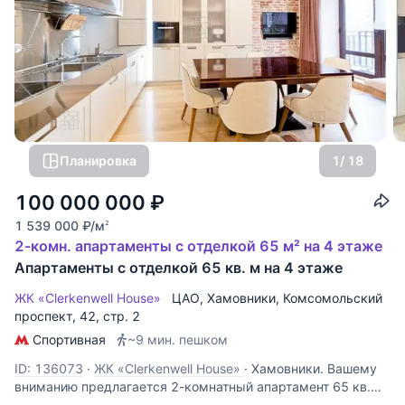
Планировка
1
/ 18
100 000 000
₽
1 539 000
₽
/м
2
2-комн. апартаменты с отделкой 65 м² на 4 этаже
Апартаменты с отделкой 65 кв. м на 4 этаже
ЖК «Clerkenwell House»
ЦАО
,
Хамовники
,
Комсомольский
проспект
, 42, стр. 2
Спортивная
~9 мин. пешком
ID: 136073
·
ЖК «Clerkenwell House»
·
Хамовники. Вашему
вниманию предлагается 2-комнатный апартамент 65 кв.м,
расположенный в клубном доме Clerkenwell House.