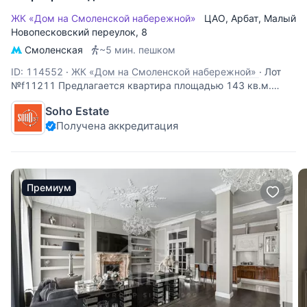
ЖК «Дом на Смоленской набережной»
ЦАО
,
Арбат
,
Малый
Новопесковский переулок
, 8
Смоленская
~5 мин. пешком
ID: 114552
·
ЖК «Дом на Смоленской набережной»
·
Лот
№f11211 Предлагается квартира площадью 143 кв.м.
Планировка: кухня-гостиная, спальня, 2 с/у, гардеробная.
Soho Estate
В подземном паркинге 1 м/место. Дом категории De Luxe,
Получена аккредитация
расположен на Смоленской набережной по соседству с
посольством Великобритании. В
Премиум