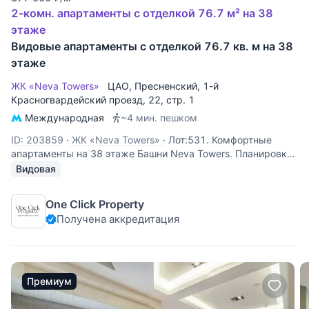
2-комн. апартаменты с отделкой 76.7 м² на 38
этаже
Видовые апартаменты с отделкой 76.7 кв. м на 38
этаже
ЖК «Neva Towers»
ЦАО
,
Пресненский
,
1-й
Красногвардейский проезд
, 22, стр. 1
Международная
~4 мин. пешком
ID: 203859
·
ЖК «Neva Towers»
·
Лот:531. Комфортные
апартаменты на 38 этаже Башни Neva Towers. Планировкой
предусмотрены просторная объединенная кухня-
Видовая
гостиная, спальня, совмещенный санузел. Из панорамных
окон открываются прекрасные виды на город в сторону
One Click Property
Звенигородского шоссе В
Получена аккредитация
Премиум