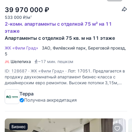
39 970 000
₽
533 000
₽
/м
2
2-комн. апартаменты с отделкой 75 м² на 11
этаже
Апартаменты с отделкой 75 кв. м на 11 этаже
ЖК «Фили Град»
ЗАО
,
Филёвский парк
,
Береговой проезд
,
5
Шелепиха
~17 мин. пешком
ID: 128687
·
ЖК «Фили Град»
·
Лот: 17051. Предлагается в
продажу двухкомнатный апартамент бизнес-класса с
дизайнерским евро ремонтом. Высокие потолки 3,15м,
ванная комната с джакузи и окном. Квартира полностью с
Терра
мебелью и техникой. Мебель итальянского производства.
Получена аккредитация
Бизнес