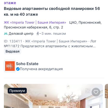
этаже
Видовые апартаменты свободной планировки 56
кв. м на 40 этаже
ЖК «Imperia Tower | Башня Империя»
ЦАО
,
Пресненский
,
Пресненская набережная
, 6, стр. 2
Деловой центр
~3 мин. пешком
ID: 133411
·
ЖК «Imperia Tower | Башня Империя»
·
Лот
№f11872 Предлагаются апартаменты с живописным
видом на набережную Москвы-реки. Помещение
Видовая
свободной планировки располагается на одном из верхних
этажей башни "Империя" - вы сможете реализовать здесь
Soho Estate
стильный интерьер и любоваться впечатляющими
Получена аккредитация
Премиум