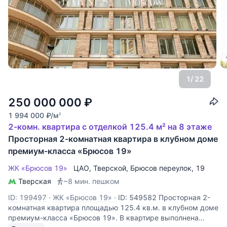
1
/ 22
250 000 000
₽
1 994 000
₽
/м
2
2-комн. квартира с отделкой 125.4 м² на 8 этаже
Просторная 2-комнатная квартира в клубном доме
премиум-класса «Брюсов 19»
ЖК «Брюсов 19»
ЦАО
,
Тверской
,
Брюсов переулок
, 19
Тверская
~8 мин. пешком
ID: 199497
·
ЖК «Брюсов 19»
·
ID: 549582 Просторная 2-
комнатная квартира площадью 125.4 кв.м. в клубном доме
премиум-класса «Брюсов 19». В квартире выполнена