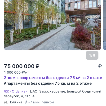
1
/ 8
75 000 000
₽
1 000 000
₽
/м
2
2-комн. апартаменты без отделки 75 м² на 2 этаже
Апартаменты без отделки 75 кв. м на 2 этаже
ЖК «Ordynka»
ЦАО
,
Замоскворечье
,
Большой Ордынский
переулок
, 4, стр. 4
Полянка
~7 мин. пешком