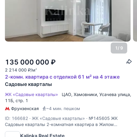
1
/ 9
135 000 000
₽
2 214 000
₽
/м
2
2-комн. квартира с отделкой 61 м² на 4 этаже
Садовые кварталы
ЖК «Садовые кварталы»
ЦАО
,
Хамовники
,
Усачева улица
,
11Б, стр. 1
Фрунзенская
~4 мин. пешком
ID: 166682
·
ЖК «Садовые кварталы»
·
№145605 ЖК
Садовые кварталы 2-комнатная квартира в Жилом
комплексе "Садовые кварталы" К 3.2 Планировочное
Kalinka Real Estate
решение: просторная кухня-гостиная с выделенной зоной