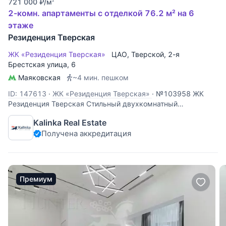
721 000
₽
/м
2
2-комн. апартаменты с отделкой 76.2 м² на 6
этаже
Резиденция Тверская
ЖК «Резиденция Тверская»
ЦАО
,
Тверской
,
2-я
Брестская улица
, 6
Маяковская
~4 мин. пешком
ID: 147613
·
ЖК «Резиденция Тверская»
·
№103958 ЖК
Резиденция Тверская Стильный двухкомнатный
апартамент в жилом комплексе "Резиденция Тверская".
Kalinka Real Estate
Премиум апартамент под ключ позволяет использовать и
Получена аккредитация
как резиденцию для личного проживания, офис, доходную
аренду или инвестицию. Налог 0,5% от
Премиум