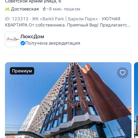
Советской Армии улица
, 6
Достоевская
~8 мин. пешком
ID: 123313
·
ЖК «Barkli Park | Баркли Парк»
·
УЮТНАЯ
КВАРТИРА От собственника. Приятный Вид! Предлагается
уютная квартира в премиальном комплексе «Barkli Park».
ЛюксДом
Планировка предполагает 1 мастер-спальню с с\у и
Получена аккредитация
гардеробной и кухню-гостиную. В квартире очень ТИХО,
чувство легкости за счет высоких
Премиум