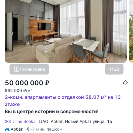
Планировка
1
/ 22
50 000 000
₽
862 000
₽
/м
2
2-комн. апартаменты с отделкой 58.07 м² на 13
этаже
Вы в центре истории и современности!
ЖК «The Book»
ЦАО
,
Арбат
,
Новый Арбат улица
, 15
Арбат
~7 мин. пешком