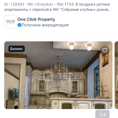
ID: 128493
·
ЖК «Ordynka»
·
Лот:1733. В продаже уютные
апартаменты с отделкой в ЖК "Собрание клубных домов
ORDYNKA". Планируется чистовая отделка и мебель под
One Click Property
ключ. Окончание ремонта - ноябрь 2022. В настоящий
Получена аккредитация
момент состояние Вайт бокс. Продуманная планировка,
высокие
Бизнес
1
/ 6