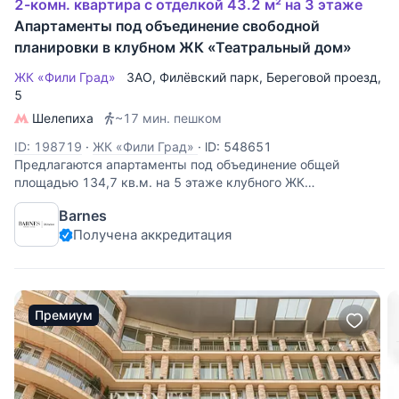
2-комн. квартира с отделкой 43.2 м² на 3 этаже
Апартаменты под объединение свободной
планировки в клубном ЖК «Театральный дом»
ЖК «Фили Град»
ЗАО
,
Филёвский парк
,
Береговой проезд
,
5
Шелепиха
~17 мин. пешком
ID: 198719
·
ЖК «Фили Град»
·
lD: 548651
Предлагаются апартаменты под объединение общей
площадью 134,7 кв.м. на 5 этаже клубного ЖК
«Театральный дом». Апартаменты без отделки с
Barnes
возможностью разместить: просторную кухню-гостиную,
Получена аккредитация
2 мастер-спальни с санузлами, кабинет или
Премиум