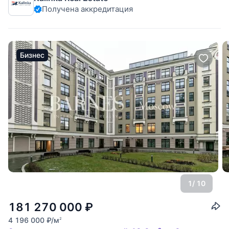
Получена аккредитация
под кабинет, мастер-спальня со своей просторной ванной
комнатой и гардеробной, гостевой
Бизнес
1
/ 10
181 270 000
₽
4 196 000
₽
/м
2