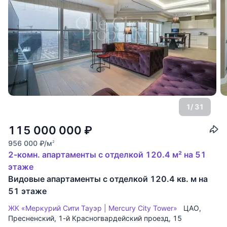
1
/ 31
115 000 000
₽
956 000
₽
/м
2
2-комн. апартаменты с отделкой 120.4 м² на 51
этаже
Видовые апартаменты с отделкой 120.4 кв. м на
51 этаже
ЖК «Меркурий Сити Тауэр | Mercury City Tower»
ЦАО
,
Пресненский
,
1-й Красногвардейский проезд
, 15