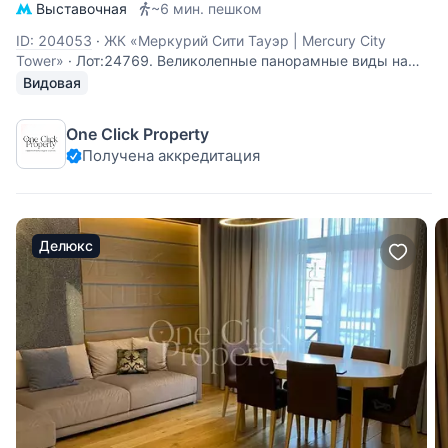
Выставочная
~6 мин. пешком
ID: 204053
·
ЖК «Меркурий Сити Тауэр | Mercury City
Tower»
·
Лот:24769. Великолепные панорамные виды на
город в сторону Москва -реки, гостиницы Украина и парка
Видовая
Победы! В продаже апартаменты в башне "Меркурий".
Планировка: просторная гостиная с кухней (техника
One Click Property
"Kuppersbusch", винный холодильник), санузел
Получена аккредитация
Делюкс