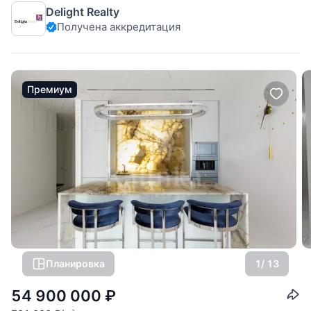
Delight Realty
Функциональная планировка включает в себя: кухню-
Получена аккредитация
столовую, спальню с ванной комнатой и гардеробной,
прихожую, постирочную,
Премиум
Планировка
1
/ 13
54 900 000
₽