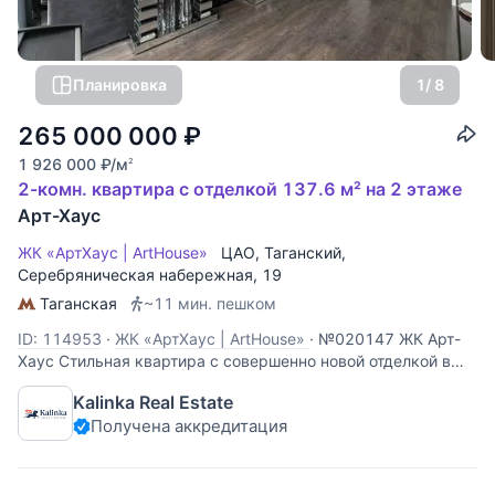
Планировка
1
/ 8
265 000 000
₽
1 926 000
₽
/м
2
2-комн. квартира с отделкой 137.6 м² на 2 этаже
Арт-Хаус
ЖК «АртХаус | ArtHouse»
ЦАО
,
Таганский
,
Серебряническая набережная
, 19
Таганская
~11 мин. пешком
ID: 114953
·
ЖК «АртХаус | ArtHouse»
·
№020147 ЖК Арт-
Хаус Стильная квартира с совершенно новой отделкой в
жилом комплексе "Арт-Хаус". Планировка: холл,
Kalinka Real Estate
просторная гостиная с камином, столовая и кухонная
Получена аккредитация
зоны, мастер-спальня с гардеробной и ванной комнатой с
окном; гостевой с/у с душем,