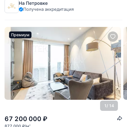
На Петровке
адресу: г Москва, Шелепихинская набережная , дом
Получена аккредитация
40,корпус 2. От метро ст Шелепиха 15 минут пешком.
Квартира расположена
Премиум
1
/ 14
67 200 000
₽
877 000
₽
/м
2