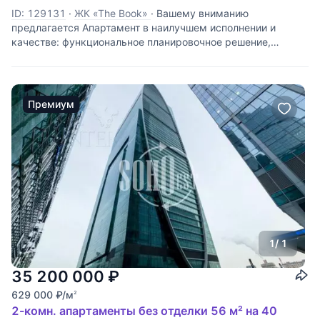
ID: 129131
·
ЖК «The Book»
·
Вашему вниманию
предлагается Апартамент в наилучшем исполнении и
качестве: функциональное планировочное решение,
высококлассная отделка, современная инженерия и
безопасность. Позвольте себе жить в собственных
апартаментах, просыпаться вместе с
Премиум
1
/ 1
35 200 000
₽
629 000
₽
/м
2
2-комн. апартаменты без отделки 56 м² на 40