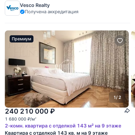
Vesco Realty
этаже башни «Москва». Пространство спланировано как
Получена аккредитация
трёхкомнатная квартира с великолепными видами на
«Афимолл Сити». В планировку
Премиум
1
/ 2
240 210 000
₽
1 680 000
₽
/м
2
2-комн. квартира с отделкой 143 м² на 9 этаже
Квартира с отделкой 143 кв. м на 9 этаже