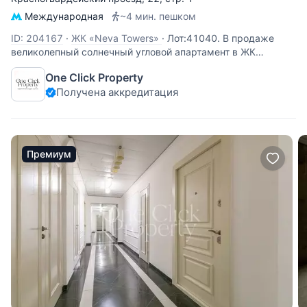
Международная
~4 мин. пешком
ID: 204167
·
ЖК «Neva Towers»
·
Лот:41040. В продаже
великолепный солнечный угловой апартамент в ЖК
премиального класса Neva Towers с потрясающими
One Click Property
видами на Сити и Москва-реку! Панорамные окна, высокие
Получена аккредитация
потолки 3,2 метра. Дизайнерский ремонт, дорогие
материалы в отделке, апартамент
Премиум