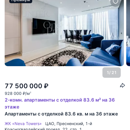
1
/ 21
77 500 000
₽
928 000
₽
/м
2
2-комн. апартаменты с отделкой 83.6 м² на 36
этаже
Апартаменты с отделкой 83.6 кв. м на 36 этаже
ЖК «Neva Towers»
ЦАО
,
Пресненский
,
1-й
Красногвардейский проезд
, 22, стр. 1