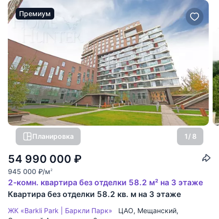
Премиум
Планировка
1
/ 8
54 990 000
₽
945 000
₽
/м
2
2-комн. квартира без отделки 58.2 м² на 3 этаже
Квартира без отделки 58.2 кв. м на 3 этаже
ЖК «Barkli Park | Баркли Парк»
ЦАО
,
Мещанский
,