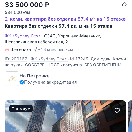
33 500 000
₽
584 000
₽
/м
2
2-комн. квартира без отделки 57.4 м² на 15 этаже
Квартира без отделки 57.4 кв. м на 15 этаже
ЖК «Sydney City»
СЗАО
,
Хорошево-Мневники
,
Шелепихинская набережная
, 2
Шелепиха
~18 мин. пешком
ID: 200167
·
ЖК «Sydney City»
·
Id 17249. Дом сдан. Ключи
на руках. СОБСТВЕННОСТЬ получена. БЕЗ ОБРЕМЕНЕНИЙ.
Продается 2-х комнатная квартира в ЖК "Sydney City"
На Петровке
бизнес-класса по адресу: г Москва, Шелепихинская
Получена аккредитация
набережная , дом 40,корпус 2- УГЛОВАЯ -С ВИДОМ НА
РЕКУ. От метро ст
Премиум