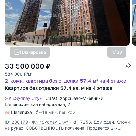
Планировка
1
/ 23
33 500 000
₽
584 000
₽
/м
2
2-комн. квартира без отделки 57.4 м² на 4 этаже
Квартира без отделки 57.4 кв. м на 4 этаже
ЖК «Sydney City»
СЗАО
,
Хорошево-Мневники
,
Шелепихинская набережная
, 2
Шелепиха
~18 мин. пешком
ID: 200179
·
ЖК «Sydney City»
·
Id 17253. Дом сдан. Ключи
на руках. СОБСТВЕННОСТЬ получена. Продается 2-х
комнатная квартира в ЖК "Sydney City" бизнес-класса по