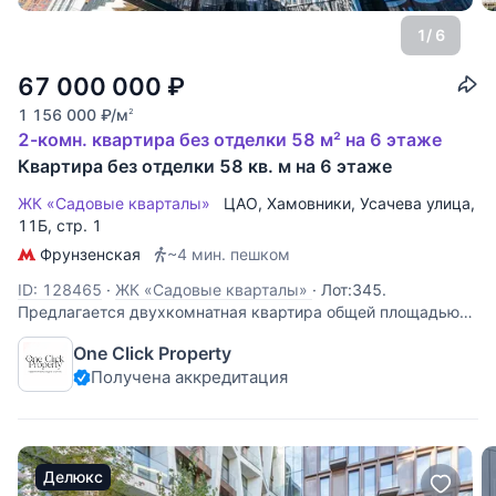
1
/ 6
67 000 000
₽
1 156 000
₽
/м
2
2-комн. квартира без отделки 58 м² на 6 этаже
Квартира без отделки 58 кв. м на 6 этаже
ЖК «Садовые кварталы»
ЦАО
,
Хамовники
,
Усачева улица
,
11Б, стр. 1
Фрунзенская
~4 мин. пешком
ID: 128465
·
ЖК «Садовые кварталы»
·
Лот:345.
Предлагается двухкомнатная квартира общей площадью
58 кв.м. в ЖК "Садовые кварталы". Функциональная
One Click Property
планировка: кухня-гостиная, спальня, два санузла,
Получена аккредитация
лоджия. Квартира продается без отделки. Планировка
квартиры позволяет воплотить в жизнь
Делюкс