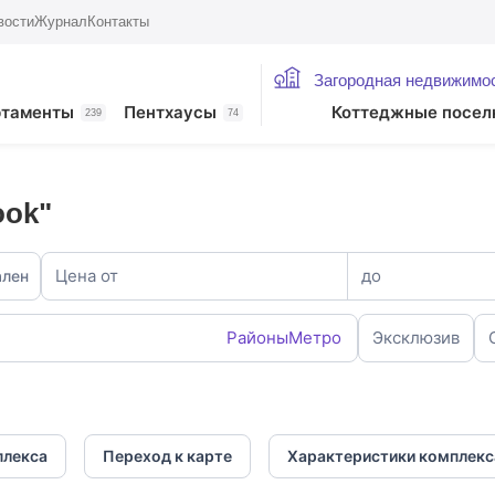
вости
Журнал
Контакты
Загородная недвижимо
ртаменты
Пентхаусы
Коттеджные посел
239
74
ook"
Цена от
до
ален
Районы
Метро
Эксклюзив
плекса
Переход к карте
Характеристики комплекс