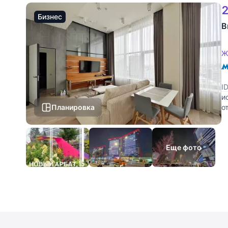
2
Бизнес
В
Ж
I
и
Планировка
о
а
Еще фото