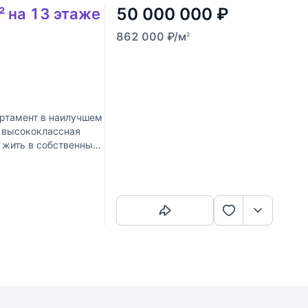
50 000 000
₽
² на 13 этаже
862 000
₽
/м
2
ртамент в наилучшем
, высококлассная
 жить в собственных
Скопировать ссылку