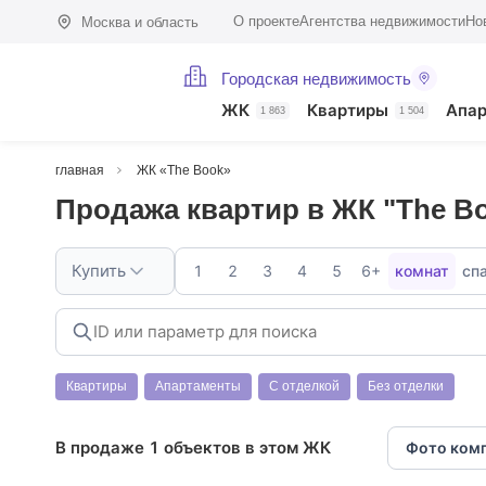
О проекте
Агентства недвижимости
Но
Москва и область
Городская недвижимость
ЖК
Квартиры
Апа
1 863
1 504
главная
ЖК «The Book»
Продажа квартир в ЖК "The B
Купить
1
2
3
4
5
6+
комнат
сп
Квартиры
Апартаменты
С отделкой
Без отделки
В продаже 1 объектов в этом ЖК
Фото ком