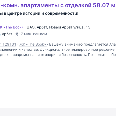
-комн. апартаменты с отделкой 58.07 м
ы в центре истории и современности!
К «The Book»
ЦАО
,
Арбат
,
Новый Арбат улица
, 15
Арбат
~7 мин. пешком
D: 129131
·
ЖК «The Book»
·
Вашему вниманию предлагается Апа
сполнении и качестве: функциональное планировочное решение
тделка, современная инженерия и безопасность. Позвольте себе
партаментах, просыпаться вместе с