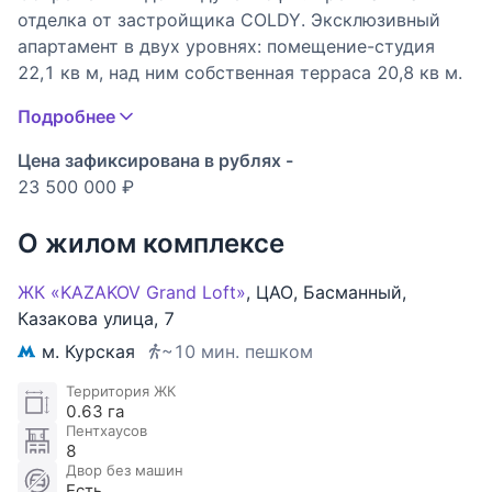
отделка от застройщика COLDY. Эксклюзивный
апартамент в двух уровнях: помещение-студия
22,1 кв м, над ним собственная терраса 20,8 кв м.
На террасу можно подняться по лестничной
Подробнее
площадке, либо через зенитный люк. Террасы
квартир отделены друг от друга ограждением из
Цена зафиксирована в рублях -
безимпостного стекла, вдоль них проходит еще и
23 500 000 ₽
сквозная "галерея".
Небольшой и очень тихий ландшафтный двор.
О жилом комплексе
Консьерж-сервис 24/7, стильные лобби, охрана,
видеонаблюдение, подземный паркинг. Сервис
ЖК «KAZAKOV Grand Loft»
,
ЦАО
,
Басманный
,
Smart-роскошь, где можно выбрать нужные опции.
Казакова улица
,
7
Престижная локация обеспечивает насыщенную
м. Курская
~10 мин. пешком
инфраструктуру и отличную транспортную
доступность.
Территория ЖК
0.63 га
Один собственник, свободная продажа, полное
Пентхаусов
юридическое сопровождение сделки.
8
Двор без машин
Есть