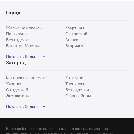
Город
Жилые комплексы
Квартиры
Пентхаусы
С отделкой
Без отделки
Deluxe
В центре Москвы
Вторичка
Видовые
Эксклюзивы
Показать больше
Рядом с парком
Популярные локации
Загород
С панорамными окнами
Внутри Садового кольца
Коттеджные поселки
Коттеджи
Участки
Таунхаусы
С отделкой
Без отделки
Эксклюзивы
С бассейном
С лесным участком
Истринский район
Показать больше
Красногорский район
Минское шоссе
Все
0
Homehunter - первый полноценный онлайн-сервис элитной