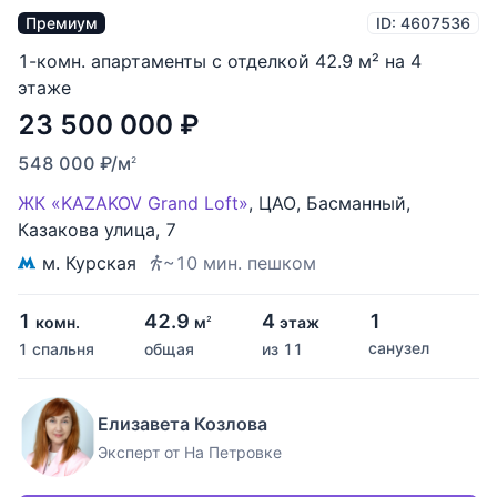
Премиум
ID: 4607536
1-комн. апартаменты с отделкой 42.9 м² на 4
этаже
23 500 000
₽
548 000
₽
/м
2
ЖК «KAZAKOV Grand Loft»
,
ЦАО
,
Басманный
,
Казакова улица
,
7
м. Курская
~10 мин. пешком
1
42.9
4
1
комн.
м
этаж
2
санузел
1 спальня
общая
из 11
Елизавета Козлова
Эксперт от На Петровке